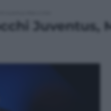
hi Juventus, Milan e Inter
cchi Juventus, M