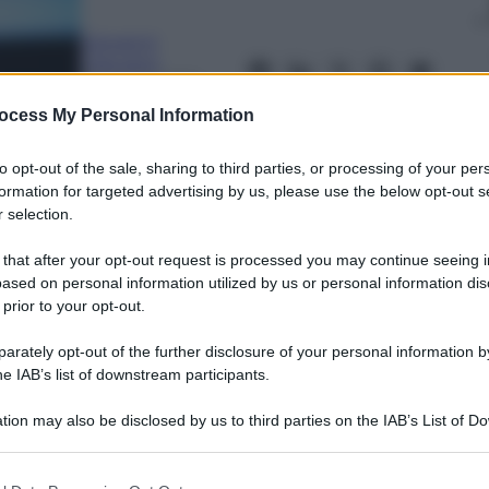
Giovanni
Capuano
26 Aprile 2021
–
Lettura: 3 minuti
ocess My Personal Information
to opt-out of the sale, sharing to third parties, or processing of your per
formation for targeted advertising by us, please use the below opt-out s
 selection.
 that after your opt-out request is processed you may continue seeing i
ased on personal information utilized by us or personal information dis
 prior to your opt-out.
nti preferite
rately opt-out of the further disclosure of your personal information by
i, le minacce del presidente Uefa
he IAB’s list of downstream participants.
ori: il calcio italiano deve difendere le
tion may also be disclosed by us to third parties on the IAB’s List of 
IFORME CHE SERVONO CONTRO LA CRISI
 that may further disclose it to other third parties.
 that this website/app uses one or more Google services and may gath