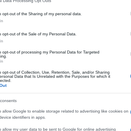
l Data Processing Opt Outs
including but not limited to your visit or usage behaviour. You may click 
 to Google and its third-party tags to use your data for below specifi
o opt-out of the Sharing of my personal data.
ogle consent section.
In
o opt-out of the Sale of my Personal Data.
In
to opt-out of processing my Personal Data for Targeted
ing.
In
o opt-out of Collection, Use, Retention, Sale, and/or Sharing
ersonal Data that Is Unrelated with the Purposes for which it
lected.
Out
ata e spirata nell’arco di due giorni anche se i più
le, ha lasciato in eredità un clima di regolamento
consents
divenuto la regola superando anche alcune norme
de così che il presidente della
Uefa Ceferin
, in
o allow Google to enable storage related to advertising like cookies on
ni a dare del bugiardo al dirigente della massima
evice identifiers in apps.
ori parlino a ruota libera bocciando un’idea che
inuare a garantire i loro stipendi ormai fuori mercato
o allow my user data to be sent to Google for online advertising