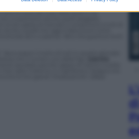
enere il proprio ruolo e la propria grandezza a
gc
e Lega dovrebbero ragionare su questo.
ltre la metà dei ricavi della Serie A, ne
ro investimenti (anche quelli sbagliati),
con le loro spese di mercato e consentono a tutti di
ità. Anche a quelli che oggi si descrivono come
e briciole da tv e partner. Altro che guerra ai ricchi
 deve essere il motto di tutti in queste giornate
stanza che il numero uno della Figc,
Gabriele
mente ascoltato perché capace di visione e scelte
Inter salta il sistema. In Inghilterra e Spagna non
hio le loro grandi. Chissà perché i tafazzi
L
d
P
e