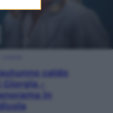
In Edicola
’autunno caldo
i Giorgia –
anorama in
dicola