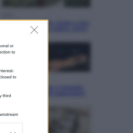
Viaggi
In Vietnam, con stile. Guida a tutto
il meglio che c’è da vedere, vivere
(e gustare)
sonal or
ection to
nterest-
closed to
Sport
Pellacani fa la storia: 5 medaglie
d’oro “Adesso voglio raggiungere
 third
le cinesi”
Downstream
er and store