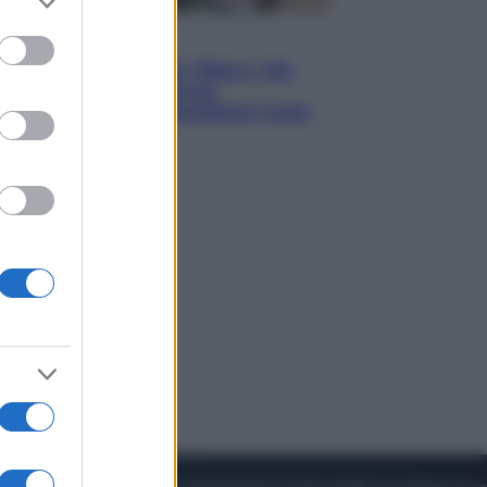
to grant or
ed purposes
Lifestyle
Dal blush Charlotte Tilbury alle
tote bag: perché ormai
collezioniamo e rivendiamo tutto