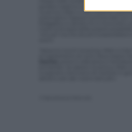
messe nelle condizioni di non poter sost
perderci saranno tutti. Non solo loro.
Fi
Juventus, Milan e Inter insieme coprono o
sostengono l’appeal commerciale con i lo
foraggiano a cascata chi si trova sotto 
vivere al di sopra delle proprie possibil
‘virtuosi’ ma che da soli incasserebbero l
scemi.
“Nessuno tocchi Juventus, Milan e Inter”
di regolamento di conti. Deve essere l’i
Gravina
, porta in Uefa dove è meritata
ponderate. Se saltano Juventus, Milan e 
si sognano nemmeno di mettere in ginocc
abitano solo alle nostre latitudini.
© Riproduzione Riservata