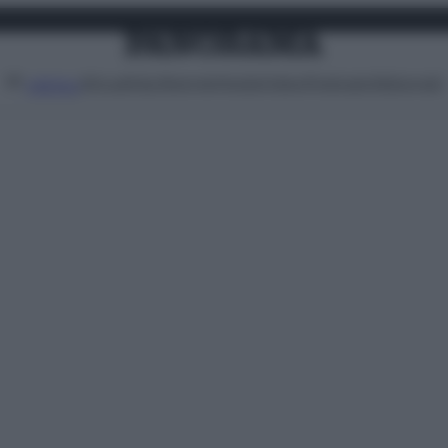
Attualità
Lifestyle
Moda
Video
Podcast
Abbonati
MENU