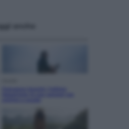
ggi anche
Attualità
Francesco Guccini, l’ultimo
Maestrone: le sue canzoni ora
entrino a scuola