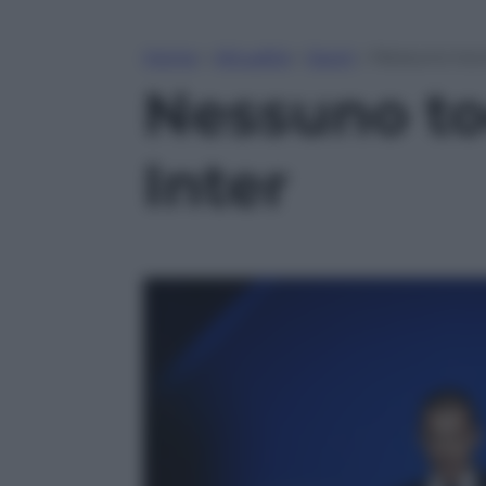
Home
»
Attualità
»
Sport
»
Nessuno tocc
Nessuno to
Inter