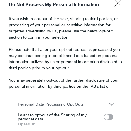
Do Not Process My Personal Information
If you wish to opt-out of the sale, sharing to third parties, or
processing of your personal or sensitive information for
targeted advertising by us, please use the below opt-out
section to confirm your selection.
Please note that after your opt-out request is processed you
may continue seeing interest-based ads based on personal
information utilized by us or personal information disclosed to
third parties prior to your opt-out.
You may separately opt-out of the further disclosure of your
personal information by third parties on the IAB’s list of
downstream participants.
Personal Data Processing Opt Outs
This information may also be disclosed by us to third parties
on the IAB’s List of Downstream Participants that may further
I want to opt-out of the Sharing of my
disclose it to other third parties.
personal data.
Opted In
Please note that this website/app uses one or more Google