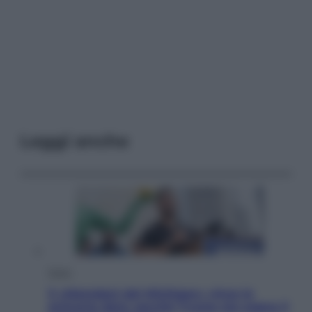
Leggi anche
Esteri
Il «Mamdani del Michigan» vince le
primarie dem: perché Trump ora sogna il