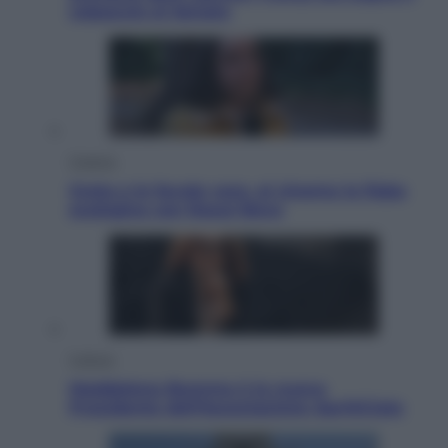
colpaccio al Senato
Cinema
Greta e le favole vere, al cinema la fiaba
ecologica con Raoul Bova
Cultura
Maddalena Bumma è la nuova
Presidente dell’Associazione ApritiCielo