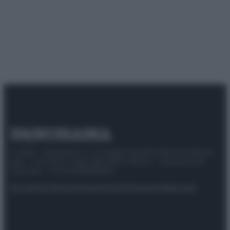
© 2025 – Panorama s.r.l. (Gruppo Società Editrice Italiana
spa) – Via Vittor Pisani 28, 20124 Milano – riproduzione
riservata – P.IVA 10518230965
Attualità
Lifestyle
Moda
Video
Podcast
Abbonati