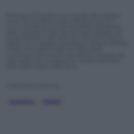
Nemmeno il ricordo di un eroe del calcio italiano
come Totò Schillaci è stato sufficienti perché il
minuto di silenzio in memoria dell’ex centravanti
della nazionale di Italia ’90 non fosse sfregiato dal
comportamento dei soliti noti. Prima di Juventus-
Napoli, con le squadre schierate in campo, il silenzio
è stato rotto alla fine dall’urlo della parola
“munnezza” proveniente dal settore occupato dai
tifosi ospiti, con conseguente reazione del resto
dello stadio (video tratto da X)
© Riproduzione Riservata
Juventus
, 
Napoli