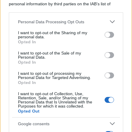
personal information by third parties on the IAB’s list of
downstream participants.
Personal Data Processing Opt Outs
This information may also be disclosed by us to third parties
on the IAB’s List of Downstream Participants that may further
I want to opt-out of the Sharing of my
disclose it to other third parties.
personal data.
Opted In
Please note that this website/app uses one or more Google
services and may gather and store information including but
I want to opt-out of the Sale of my
Personal Data.
not limited to your visit or usage behaviour. You may click to
Opted In
grant or deny consent to Google and its third-party tags to
use your data for below specified purposes in below Google
I want to opt-out of processing my
consent section.
Personal Data for Targeted Advertising.
Opted In
I want to opt-out of Collection, Use,
Retention, Sale, and/or Sharing of my
Personal Data that Is Unrelated with the
Purposes for which it was collected.
Opted Out
Google consents