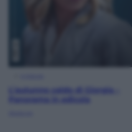
In Edicola
L’autunno caldo di Giorgia –
Panorama in edicola
Sfoglia ora