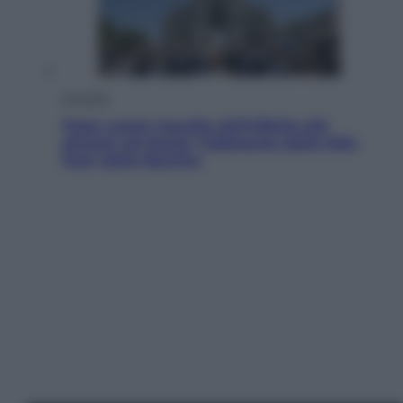
Attualità
Papa Leone travolto dall’affetto dei
giovani ad Assisi: l’abbraccio della folla
fuori dalla Basilica