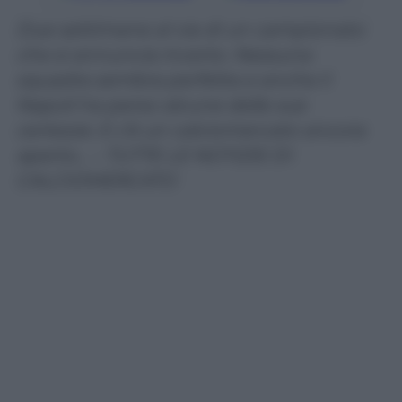
Due settimane al via di un campionato
che si annuncia incerto. Nessuna
squadra sembra perfetta e anche il
Napoli ha perso alcune delle sue
certezze. E c’è un calciomercato ancora
aperto… – TUTTE LE NOTIZIE DI
CALCIOMERCATO