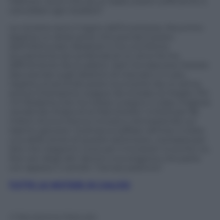
Vlahovic: sicuri che sia un balzo avanti sufficiente a
cancellare ogni dubbio?
Le romane sono il regno dell’incertezza. Mourinho
aspetta un attaccante che prenda il posto
dell’infortunato Abraham e ha una Roma
sicuramente più profonda di un anno fa ma
difficilmente da scudetto. Sarri ha trascorso l’estate
discutendo sugli obiettivi di mercato e in più,
rispetto al secondo posto luccicante da cui arriva,
avrà la Champions League da onorare al meglio. Poi
c’è l’Atalanta che ha messo a segno il colpo migliore
vendendo (Hojlund al Manchester United per 85
milioni di euro bonus inclusi) e reinvestendo sul
talento giovane. Scamacca soffiato all’Inter è stata
una delle storie di queste settimane, ma basta per
dire che Gasperini corre per il tricolore? A occhio no.
Non più degli altri dentro una stagione che parte
con appeso il cartello “Cercasi padrone”.
TUTTE LE NOTIZIE DI CALCIO
© Riproduzione Riservata