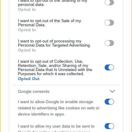
I want to opt-out of the Sharing of my
disclose it to other third parties.
personal data.
Opted In
Please note that this website/app uses one or more Google
services and may gather and store information including but
I want to opt-out of the Sale of my
Personal Data.
not limited to your visit or usage behaviour. You may click to
Opted In
grant or deny consent to Google and its third-party tags to
use your data for below specified purposes in below Google
I want to opt-out of processing my
consent section.
Personal Data for Targeted Advertising.
Opted In
I want to opt-out of Collection, Use,
Retention, Sale, and/or Sharing of my
Personal Data that Is Unrelated with the
Purposes for which it was collected.
Opted Out
Google consents
I want to allow Google to enable storage
related to advertising like cookies on web or
device identifiers in apps.
I want to allow my user data to be sent to