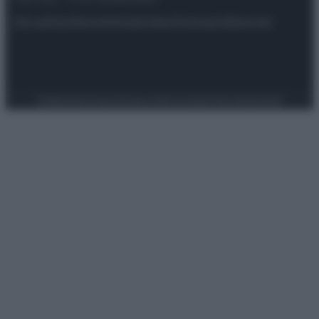
Attualità
Lifestyle
Moda
Video
Podcast
Abbonati
Preferenze Privacy
Privacy Policy
Cookie Policy
Note legali