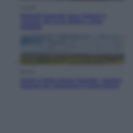
Cronaca
Dolomiti Superski, ecco rimborsi e
voucher: chi ne ha diritto e come
chiederli
Energia
Aiuto! In Italia manca l’energia. I quattro
ostacoli che minacciano il nostro futuro