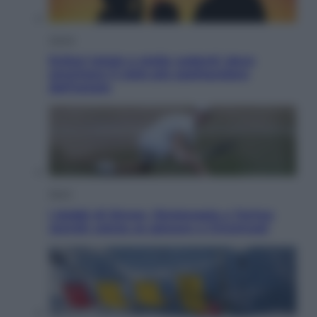
Viaggi
Eclissi totale e stelle cadenti: dove
ammirare il cielo più spettacolare
dell’estate
Sport
I dubbi di Sinner, fisioterapia a Torino:
Jannik valuta se giocare a Cincinnati