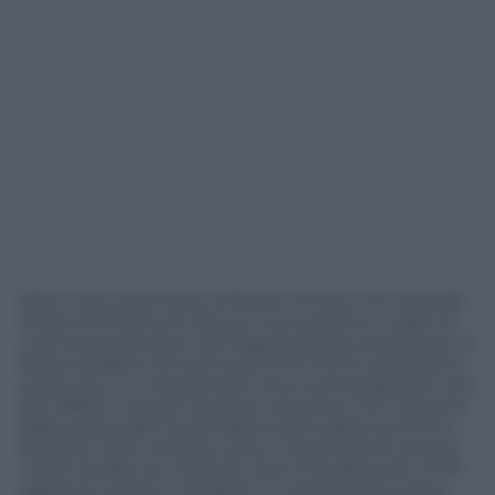
Meno due settimane al fischio d’inizio, che sarà allo
Stirpe di Frosinone dove si incroceranno i sogni di
una neopromossa e del Napoli ancora ubriaco per la
festa scudetto di cento giorni fa. Pronti, partenza e…
quasi via a un campionato che è senza padrone, più
per difetto che per eccesso nel senso che nessuna
delle potenziali contendenti pare essere pronta a
lanciarsi nella contesa, tutte o quasi hanno ancora
molto da fare sul mercato (che chiuderà solo a fine
agosto) e anche i campioni in carica hanno perso