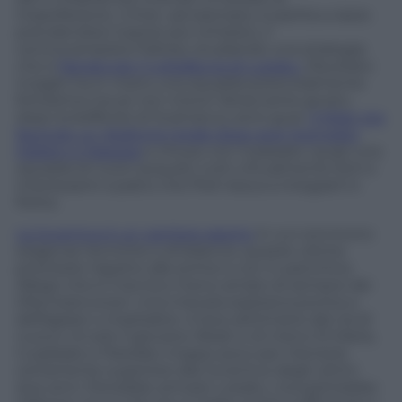
imperfezione. L’Inter, ad esempio, è partita a razzo
prendendosi il pezzo più richiesto, il
centrocampista Frattesi, studiando una strategia
che è
franata per il voltafaccia di Lukaku
. Risultato:
Inzaghi ha in mano una squadra potenzialmente
fortissima ma se non riceve l’attaccante giusto,
dopo la beffa bis di Scamacca, sono guai.
Il Milan sta
facendo un ribaltone totale dopo aver licenziato
Maldini e Massara
e chiuso con il passato: quasi una
squadra di nuovi acquisti, tutti virtualmente forti e
interessanti a patto che Pioli riesca a integrarli in
fretta.
La Juventus è un cantiere aperto
in cui convivono
esigenze tecniche e di bilancio, queste ultime
prioritarie rispetto alle prime e con in panchina
Allegri che è il tecnico meno amato di sempre dai
tifosi bianconeri. Una miscela esplosiva pronta a
deflagrare o implodere. A due settimane dal via di
nuovo c’è solo il giovane Weah e di meno Di Maria,
Cuadrado e Paredes: troppo poco per ritenerla
certamente superiore alla Juventus degli ultimi
due anni. Potrebbe arrivare Lukaku, ma partirebbe