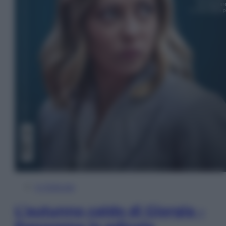
In Edicola
L’autunno caldo di Giorgia –