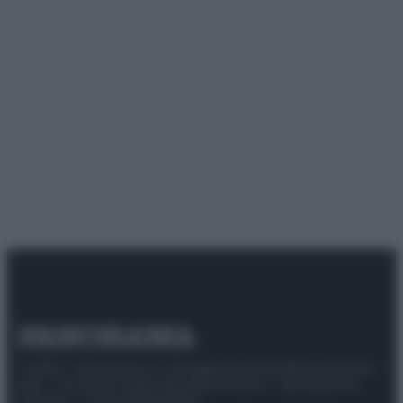
© 2025 – Panorama s.r.l. (Gruppo Società Editrice Italiana
spa) – Via Vittor Pisani 28, 20124 Milano – riproduzione
riservata – P.IVA 10518230965