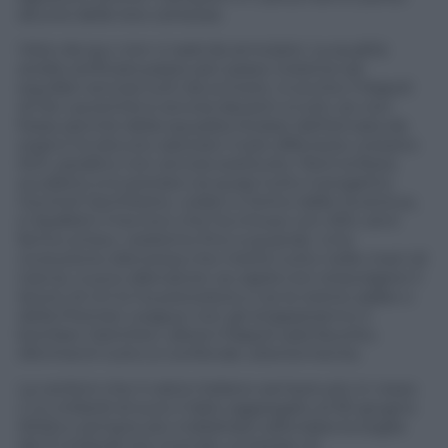
alcune delle loro certezze.
Visto da qui, non ci sarà da annoiarsi. La qualità
andrà verificata passo per passo insieme ad
equilibri ancora tutti da scrivere. A occhio il Napoli
di De Laurentiis è ancora davanti a tutti, se non
fosse perché della squadra titolare dell’annata da
sogno ha dovuto salutare il solo difensore coreano
Kim, peraltro non ancora sostituito. Però la festa
scudetto si è portata via quasi tutto il progetto:
Giuntoli l’architetto, volato a Torino dalla Juventus,
e Spalletti il tecnico che ha chiuso con ADL ed è
fermo ai box, vedremo fino a quando. Una
rivoluzione silenziosa che mette tutto nelle mani di
Garcia, nuovo allenatore: se saprà non stravolgere il
lavoro di chi lo ha preceduto e se le sirene arabe o
della Premier League non gli strapperanno il
bomber Osimhen, allora il Napoli sarà favorito.
Altrimenti tutto si confonde ulteriormente.
La verità è che il calcio italiano sempre più in rosso
(-1,4 miliardi di euro il dato aggregato al 30 giugno
2022) e sempre più indebitato (sfondata la soglia
dei 5 miliardi) sta vivendo un’estate di