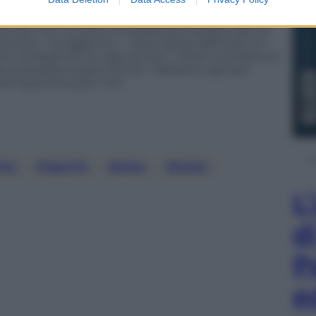
 per fortuna ho portato a casa il primo set”. Lo ha
to il pass agli ottavi di finale degli Internazionali
uto qui non mi sarei mai aspettato questo tipo di
tennis – ha aggiunto -. Stavo bene dall’inizio e il
. Ho combattuto su ogni punto”. Infine una battuta
 che potrebbe essere Sinner: “Abbiamo giocato
nde esperienza per me”.
ino
, 
Popyrin
, 
Roma
, 
Sinner
L
d
P
e