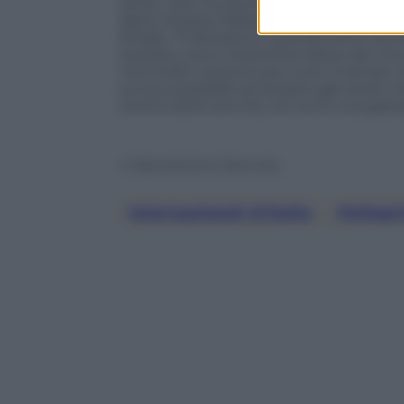
vento. Non ho sfruttato dei set point, ma
detto Andrea Pellegrino dopo aver strappa
d’Italia. “È fantastico, quando sono ven
risultato, sono veramente felice del mio 
mio livello cresceva per tutto il tempo
sul suo possibile avversario agli ottavi
contro sette anni fa, con lui fu una gra
© Riproduzione Riservata
Internazionali D’Italia
, 
Pellegr