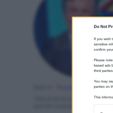
Do Not Pr
If you wish 
sensitive in
confirm your
Please note
based ads b
third parties
You may sepa
parties on t
Google
Discover
Fo
Seguici su
This informa
Vittoria facile per Jannik contro
Participants
grande rivelazione del torneo ch
Please note