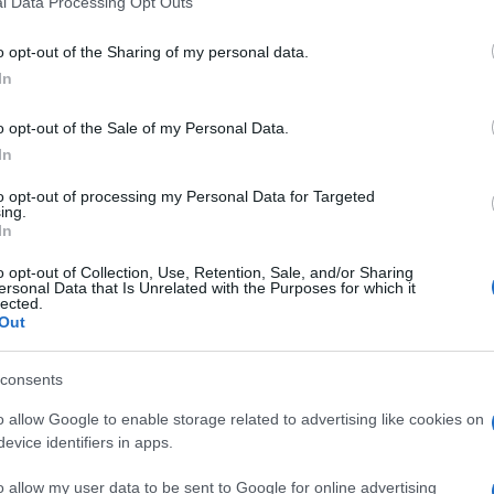
l Data Processing Opt Outs
including but not limited to your visit or usage behaviour. You may click 
 to Google and its third-party tags to use your data for below specifi
o opt-out of the Sharing of my personal data.
ogle consent section.
In
o opt-out of the Sale of my Personal Data.
In
to opt-out of processing my Personal Data for Targeted
ing.
In
o opt-out of Collection, Use, Retention, Sale, and/or Sharing
ersonal Data that Is Unrelated with the Purposes for which it
lected.
Out
ina sul Foro Italico e quando Jannik Sinner scende
consents
stiva che primaverile. Roma è pazza del numero uno
ni il titolo degli Internazionali d’Italia può
o allow Google to enable storage related to advertising like cookies on
nche
Adriano Panatta
che trionfò nel 1976 e che
evice identifiers in apps.
senza di Carlos Alcaraz spalanca a Sinner le porte di
’è nulla di scontato come dimostra il ritardo della
o allow my user data to be sent to Google for online advertising