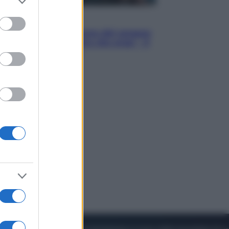
to grant or
ed purposes
Cinema
Robin Hood – Il prezzo del sangue:
Hugh Jackman, altro che eroe! – Il
video in esclusiva