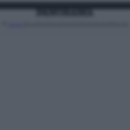
Attualità
Lifestyle
Moda
Video
Podcast
Abbonati
MENU