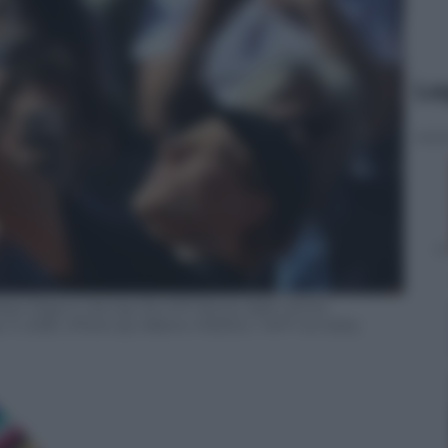
Le
 Alexei Popyrin during the ATP Rome Open tennis
11, 2026. (Photo by Alberto PIZZOLI / AFP via Getty