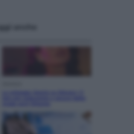
ggi anche
Televisione
Le schegge riporta su Disney+ il
lato più seducente e oscuro della
moda anni Ottanta