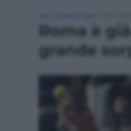
Home
»
Attualità
»
Sport
»
Roma è già p
Roma è già
grande sor