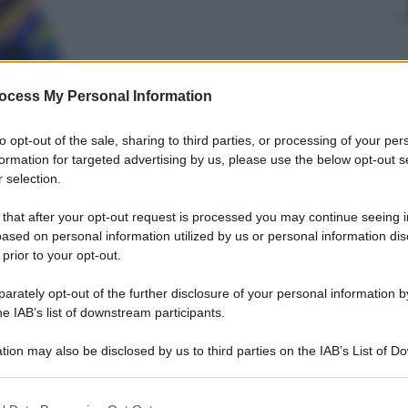
Mimmo Cugini
ocess My Personal Information
11 Maggio 2026
–
Lettura: 3 minuti
to opt-out of the sale, sharing to third parties, or processing of your per
formation for targeted advertising by us, please use the below opt-out s
 selection.
 that after your opt-out request is processed you may continue seeing i
ased on personal information utilized by us or personal information dis
 prior to your opt-out.
rately opt-out of the further disclosure of your personal information by
he IAB’s list of downstream participants.
nti preferite
tion may also be disclosed by us to third parties on the IAB’s List of 
 Popyrin e negli ottavi affronterà la
 that may further disclose it to other third parties.
e ha eliminato Fils e Tiafoe
 that this website/app uses one or more Google services and may gath