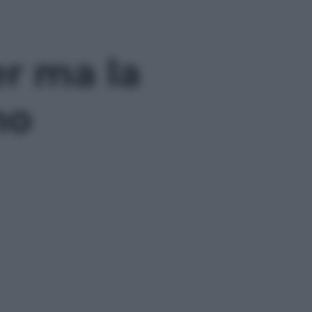
r ma la
no