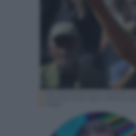
Italy’s Jannik Sinner serves to Australia’s
tournament at Foro Italico in Rome on May 
Images)