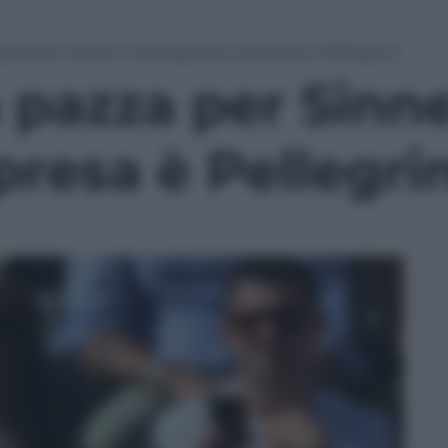
azza per Sinner ma la grande sorpresa è Pellegrino
 pazza per Sinne
presa è Pellegri