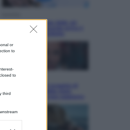
Economia
Nuovo bonus energia 2026, chi
potrà ottenerlo e quando arriva il
nuovo aiuto sulle bollette
sonal or
ection to
nterest-
closed to
Televisione
Squid Game USA, il progetto di
David Fincher sarebbe stato
 third
accantonato. Ecco cosa sappiamo
Downstream
er and store