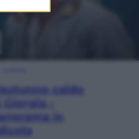
In Edicola
’autunno caldo
i Giorgia –
anorama in
dicola