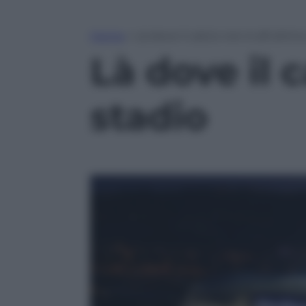
Home
»
Là dove il calcio non è all’ultim
Là dove il c
stadio