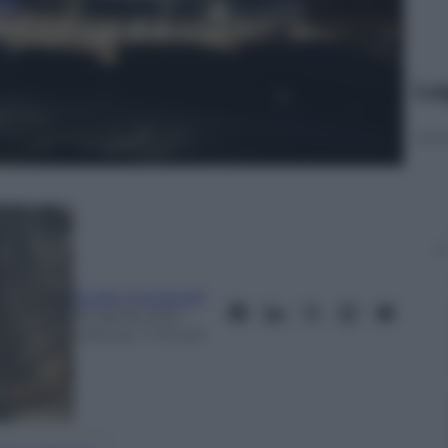
Le
Guido Fontanelli
23 Aprile 2021
–
Lettura: 7 minuti