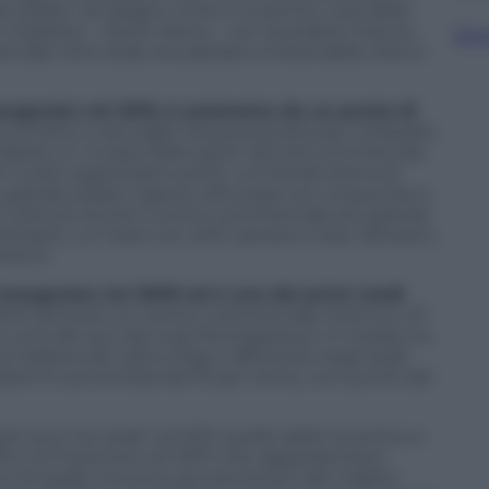
o stadio: nel Regno Unito il Coventry, club della
n impianto – Ricoh Arena – con al proprio interno
Sfog
iale. Ed è stata recuperata un’area della città in
 inaugurato nel 2013, è autonomo da un punto di
i sul tetto e raccoglie l’acqua piovana per utilizzarla
 Ospita un museo dello sport, attività commerciali,
hi vuole organizzare eventi. La Friends Arena di
iù grande stadio coperto d’Europa con cinque bar e
ati costruiti anche il centro commerciale più grande
istoranti, un hotel con 400 camere e due ristoranti,
menti.
inaugurato nel 2009 ed è uno dei primi stadi
ltre ad avere un centro commerciale interno e 27
le urne dei soci del club Rcd Espanyol. In media, ha
 italiana del calcio (Figc), l’affluenza negli stadi
mpianti è aumentata del 51 per cento, con punte del
esti anni tre stadi: nel 2011 quello della Juventus a
016 e di Frosinone nel 2017, che rappresentano
o di stadio ma sono ancora lontani dai migliori