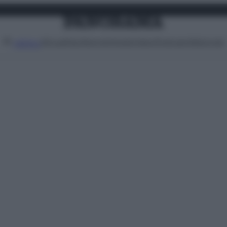
Attualità
Lifestyle
Moda
Video
Podcast
Abbonati
MENU