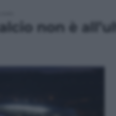
o stadio
alcio non è all’u