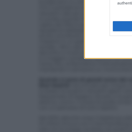
Europa ed è un centro di accoglienza st
authenti
Cmr e presidente di Sportium: «Al suo i
ristoranti, sale per eventi, musei e si 
A Londra, quando l’Arsenal ha costruito 
capite dei tifosi è passata da 480 a 2.30
squadra di raddoppiare le entrate, da 64
anche contribuito a riqualificare il qua
impianto in un giardino. Così il nuovo s
sociale». Altro caso interessante è que
demolito e ricostruito ex novo nel 2007.
è il maggior complesso sportivo di tutto
Camp Nou di Barcellona. A dimostrazion
mandando in pensione un «monumento» d
Quando si parla di grandi arene del c
Real Madrid:
ristrutturato per cinque vol
lo stadio ha quattro ristoranti aperti v
frequentato di Spagna. Da solo, il muse
all’anno, contro i 3 scarsi di quello di S
con un palmares di tutto rispetto.
Nel 2010, allorché vinse il
triplete
(scudet
10 milioni di euro con il merchandising; 
solo con le sciarpe vendute nei quattro