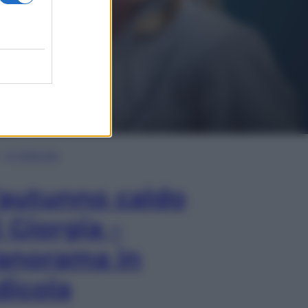
In Edicola
’autunno caldo
i Giorgia –
anorama in
dicola