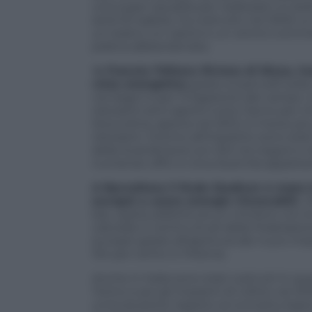
una super squadra per realizzare un bell
serie B inglese, ha costruito nel 2005 u
un teatro, un casinò e un centro commerc
pratica abbandonata.
I
n Francia l’Allianz Riviera di Nizza,
vista energetico
grazie ai pannelli solar
nei bagni e per l’irrigazione del campo.
ristoranti ed è aperto tutto l’anno per c
Stoccolma, aperta nel 2012, è il terzo p
ristoranti. Intorno all’impianto sono st
della Scandinavia con 224 tra negozi e r
numerosi uffici e circa duemila apparta
A Barcellona il Rcde Stadium è stato 
europei a usare energie rinnovabili.
O
bar, ospita addirittura un cimitero con 
calcolato il centro studi della Federazione
europei grazie all’apertura dei nuovi i
154 per cento in Polonia.
Anche in Italia sono stati costruiti in qu
Torino e poi gli impianti di Udine nel 2
un’evoluzione rispetto al concetto basic