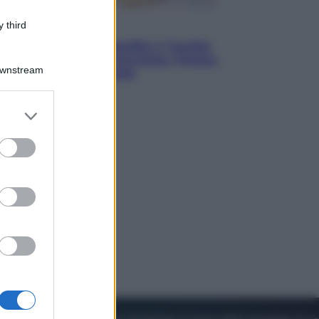
 third
Esteri
Pakistan, Arabia Saudita e Turchia
verso un patto di sicurezza: l’intesa
Downstream
che preoccupa Israele
er and store
to grant or
ed purposes