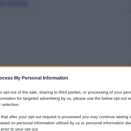
nti preferite
ocess My Personal Information
to opt-out of the sale, sharing to third parties, or processing of your per
formation for targeted advertising by us, please use the below opt-out s
 selection.
ogetti, polemiche e rinvii per il rinnovamento
 that after your opt-out request is processed you may continue seeing i
 in Europa, sono stati costruiti o ristrutturati 160
ased on personal information utilized by us or personal information dis
luppano socialità e affari. Basterebbe copiare.
 prior to your opt-out.