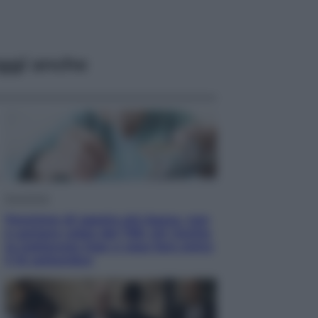
ggi anche
Economia
Pensione di agosto più bassa, non
è sempre colpa del 730: chi rischia
la trattenuta Inps e cosa fare entro
il 15 settembre