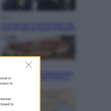
Sport
La guerra per il controllo della Fifa,
ecco chi sono gli alleati di Infantino
Vino e Cibo
Pizza, la rivoluzione gastronomica
in tavola che parte dal mulino a
sonal or
pietra
ection to
nterest-
closed to