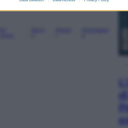
Mc
Norri
Piastr
Verstappe
, 
, 
, 
Laren
S
I
N
L
d
P
e