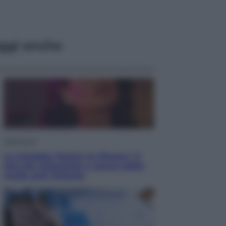
ggi anche
Televisione
Le schegge riporta su Disney+ il
lato più seducente e oscuro della
moda anni Ottanta