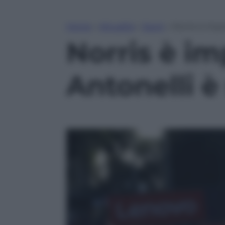
Home
»
Attualità
»
Sport
»
Norris è impr
Norris è im
Antonelli è