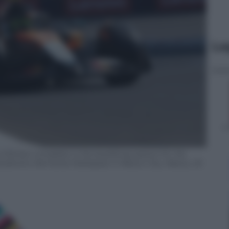
Le
 Britain competes in the Qualifying session for the
todromo Hermanos Rodriguez in Mexico City, Mexico, 25