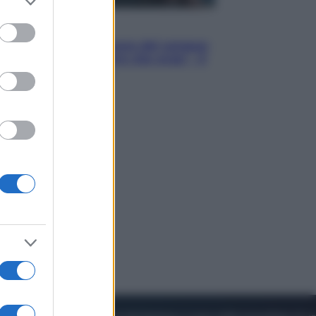
to grant or
ed purposes
Cinema
Robin Hood – Il prezzo del sangue:
Hugh Jackman, altro che eroe! – Il
video in esclusiva