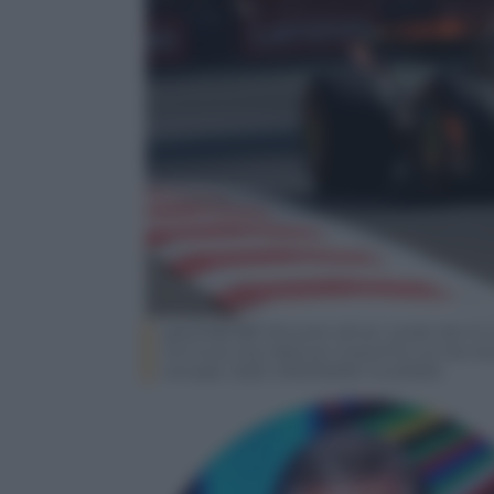
epa12482780 McLaren driver Lando Norris of
Formula One Mexican Grand Prix at the Au
October 2025. EPA/MARIO GUZMAN