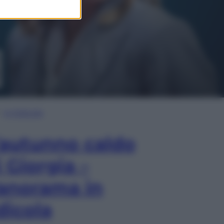
In Edicola
’autunno caldo
i Giorgia –
anorama in
dicola