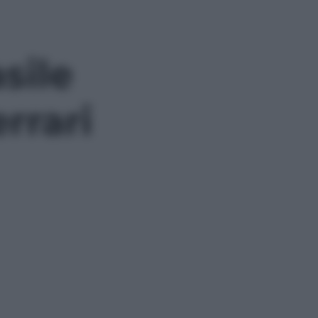
sile
rrari