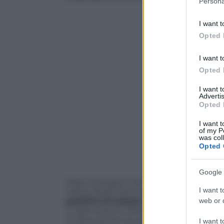
Persona
information 
deny consent
I want t
in below Go
Opted 
I want t
Opted 
I want 
Advertis
Opted 
I want t
of my P
was col
Opted 
Google 
Dopo due giorni da dominatore
Lando 
I want t
veloce della Formula 1. Il pilota della
Mc 
position di sabato vince anche il gra
web or d
in discussione. Alla prima curva va in t
in discussione la sua vittoria. Neanche 
I want t