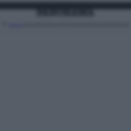
Attualità
Lifestyle
Moda
Video
Podcast
Abbonati
MENU