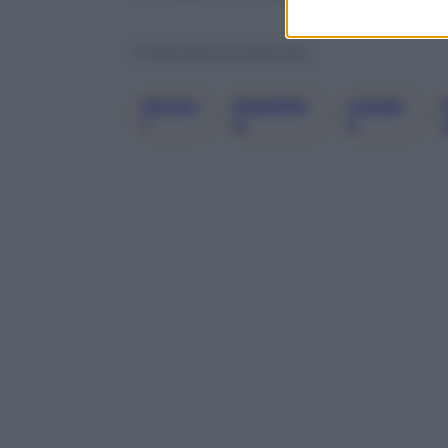
© Riproduzione Riservata
Ferrar
Hamilto
Lecler
, 
, 
, 
I
N
C