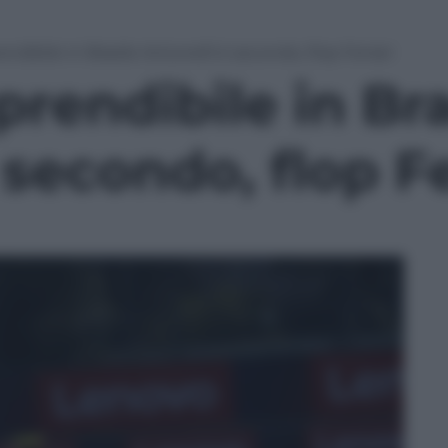
endibile in Brasile Antonelli è secondo, flop Ferrari
prendibile in Bra
 secondo, flop Fe