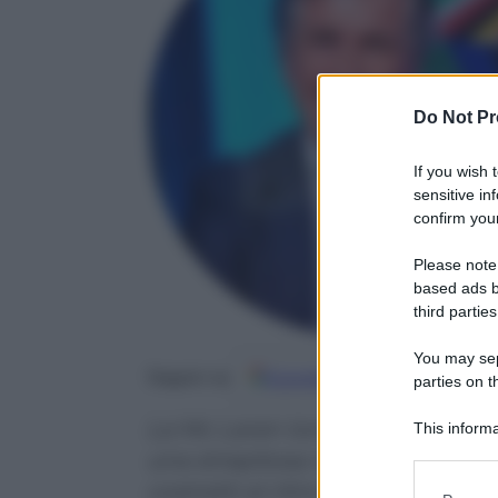
Do Not Pr
If you wish 
sensitive in
confirm your
Please note
based ads b
third parties
You may sepa
Google
Discover
Fo
Seguici su
parties on t
La Mc Laren torna a dominare,
This informa
Participants
una strepitosa rimonta chiude a
costretti al ritiro
Please note