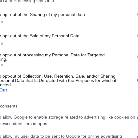
l Data Processing Opt Outs
including but not limited to your visit or usage behaviour. You may click 
 to Google and its third-party tags to use your data for below specifi
o opt-out of the Sharing of my personal data.
ogle consent section.
In
o opt-out of the Sale of my Personal Data.
In
to opt-out of processing my Personal Data for Targeted
ing.
In
o opt-out of Collection, Use, Retention, Sale, and/or Sharing
ersonal Data that Is Unrelated with the Purposes for which it
lected.
Out
consents
Norris
conferma che in questo momento è il più
o allow Google to enable storage related to advertising like cookies on
Laren dopo la vittoria nella Sprint e la pole
n premio
senza che la sua leadership sia mai messa
evice identifiers in apps.
esta e nessuno si avvicina abbastanza per mettere
uno straordinario
Kimi Antonelli
che con la sua
o allow my user data to be sent to Google for online advertising