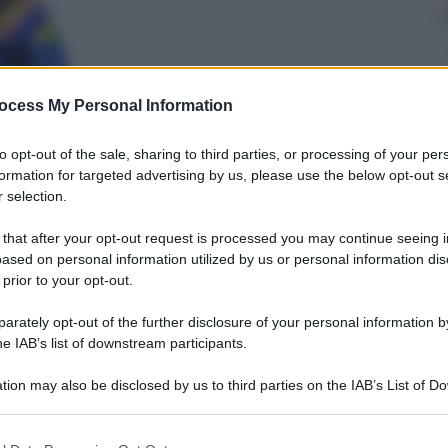
Mimmo Cugini
ocess My Personal Information
9 Novembre 2025
– Lettura: 2 minuti
to opt-out of the sale, sharing to third parties, or processing of your per
formation for targeted advertising by us, please use the below opt-out s
 selection.
 that after your opt-out request is processed you may continue seeing i
ased on personal information utilized by us or personal information dis
 prior to your opt-out.
rately opt-out of the further disclosure of your personal information by
nti preferite
he IAB’s list of downstream participants.
 ma Verstappen non si arrende e con
tion may also be disclosed by us to third parties on the IAB’s List of 
 that may further disclose it to other third parties.
l terzo posto. Leclerc e Hamilton
 that this website/app uses one or more Google services and may gath