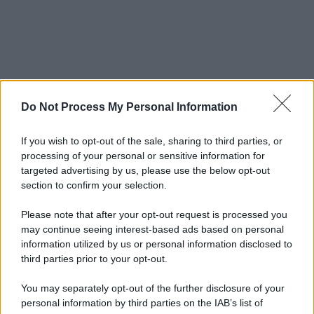
Do Not Process My Personal Information
If you wish to opt-out of the sale, sharing to third parties, or
processing of your personal or sensitive information for
targeted advertising by us, please use the below opt-out
section to confirm your selection.
Please note that after your opt-out request is processed you
may continue seeing interest-based ads based on personal
information utilized by us or personal information disclosed to
third parties prior to your opt-out.
You may separately opt-out of the further disclosure of your
personal information by third parties on the IAB’s list of