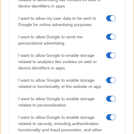
device identifiers in apps.
I want to allow my user data to be sent to
Google for online advertising purposes.
I want to allow Google to send me
personalized advertising.
I want to allow Google to enable storage
related to analytics like cookies on web or
device identifiers in apps.
I want to allow Google to enable storage
related to functionality of the website or app.
I want to allow Google to enable storage
related to personalization.
I want to allow Google to enable storage
related to security, including authentication
functionality and fraud prevention, and other