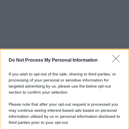
Do Not Process My Personal Information
If you wish to opt-out of the sale, sharing to third parties, or
processing of your personal or sensitive information for
targeted advertising by us, please use the below opt-out
section to confirm your selection.
Please note that after your opt-out request is processed you
may continue seeing interest-based ads based on personal
information utilized by us or personal information disclosed to
third parties prior to your opt-out.