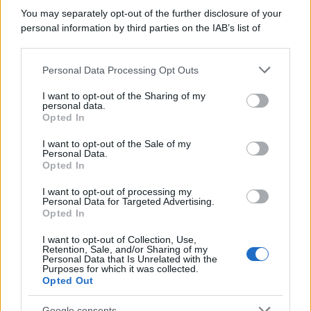
You may separately opt-out of the further disclosure of your
personal information by third parties on the IAB’s list of
downstream participants.
Personal Data Processing Opt Outs
This information may also be disclosed by us to third parties
on the IAB’s List of Downstream Participants that may further
I want to opt-out of the Sharing of my
disclose it to other third parties.
personal data.
Opted In
Please note that this website/app uses one or more Google
services and may gather and store information including but
I want to opt-out of the Sale of my
Personal Data.
not limited to your visit or usage behaviour. You may click to
Opted In
grant or deny consent to Google and its third-party tags to
use your data for below specified purposes in below Google
I want to opt-out of processing my
consent section.
Personal Data for Targeted Advertising.
Opted In
I want to opt-out of Collection, Use,
Retention, Sale, and/or Sharing of my
Personal Data that Is Unrelated with the
Purposes for which it was collected.
Opted Out
Google consents