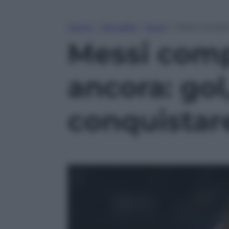
Home
»
Attualità
»
Sport
»
Messi compie
Messi comp
ancora: gol
conquistar