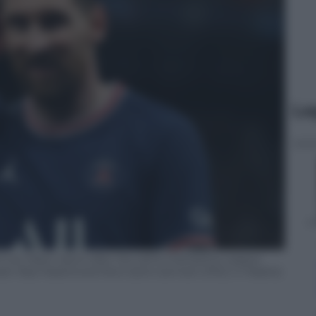
Le
d Leo Messi reacts after the UEFA Champions League
en Real Madrid and Paris Saint-Germain (PSG) in Madrid,