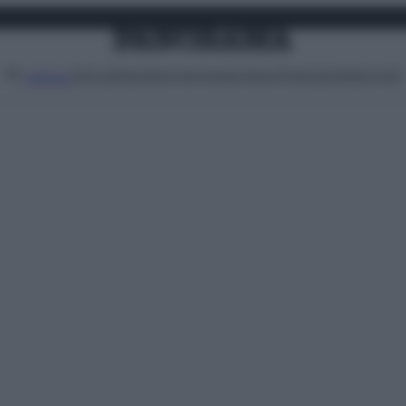
Attualità
Lifestyle
Moda
Video
Podcast
Abbonati
MENU