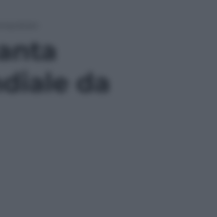
onquistare
anta
ndiale da