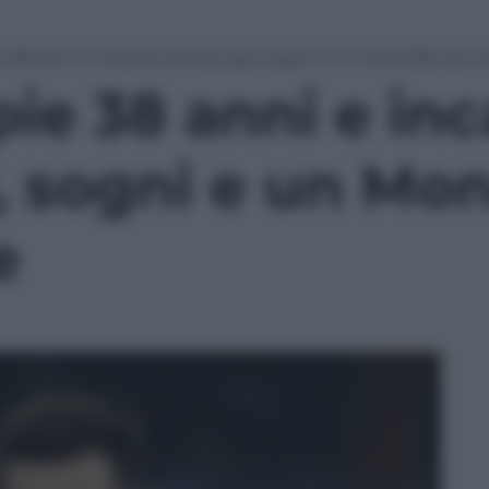
 38 anni e incanta ancora: gol, sogni e un Mondiale da c
ie 38 anni e inc
, sogni e un Mo
e