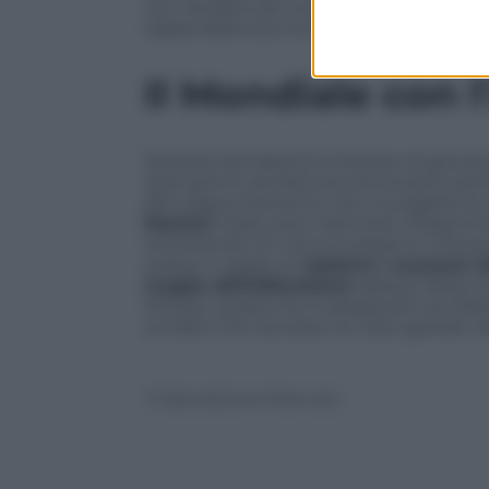
non sia fatto per lui e ha scelto la Flo
tappa della sua incredibile carriera.
Il Mondiale con l
Quando deciderà di smettere di giocare p
quel giorno sembra ancora lontano perc
altro appuntamento che si svolgerà tra 
Nazioni
. Dopo aver trascinato l’Argentin
smentendo chi nel suo paese lo criticava
essere in grado di
ripetere i successi
maglia dell’Albiceleste
adesso Messi ha 
Mondo, quella che si assegnerà nel 202
sul fatto che sia stato lui il più grande n
© Riproduzione Riservata