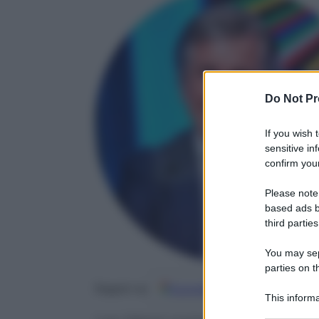
Do Not Pr
If you wish 
sensitive in
confirm your
Please note
based ads b
third parties
You may sepa
parties on t
Google
Discover
Fo
Seguici su
This informa
Participants