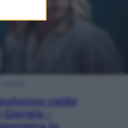
In Edicola
’autunno caldo
i Giorgia –
anorama in