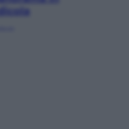
dicola
lia ora