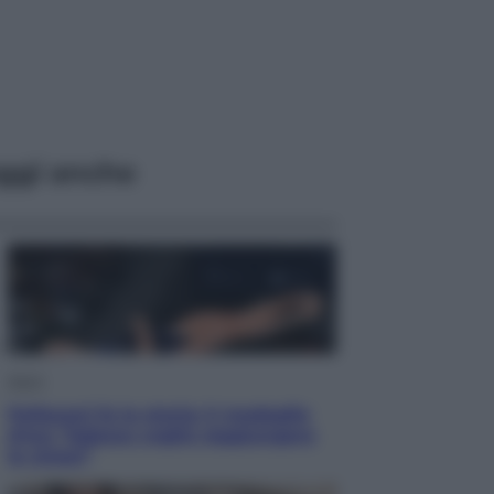
ggi anche
Sport
Pellacani fa la storia: 5 medaglie
d’oro “Adesso voglio raggiungere
le cinesi”