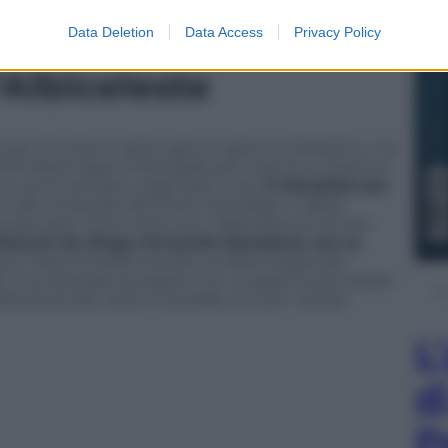
rida anche e soprattutto pensando all’ultima grande
Data Deletion
Data Access
Privacy Policy
’Albiceleste
er chi ama il calcio sarà un giorno tristissimo, ma
hè Messi dopo il Mondiale per club ha in testa un
un anno sempre negli Stati Uniti,
il Mondiale per
a alla conquista del titolo mondiale in Qatar
 per aver vinto tutto con il Barcellona e di non
 ottenuti da Diego Armando Maradona con la
in testa di alzare al cielo un’altra Coppa del
6. E se dovesse accadere non ci saranno più dubbi
ella storia del calcio mondiale di tutti i tempi.
L
d
P