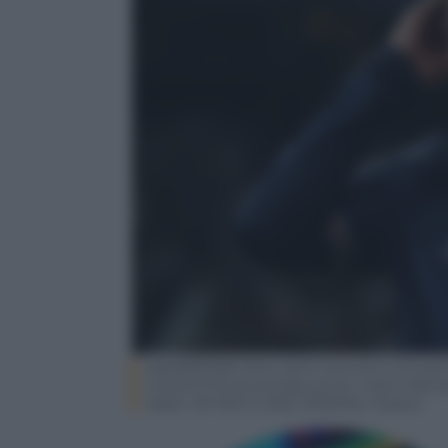
epa09813766 Paris Saint-Germain’s forwar
round of 16 second leg soccer match betwe
Spain, 09 March 2022. EPA/Kiko Huesca