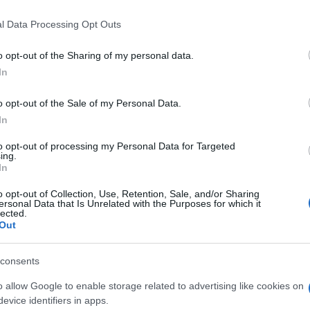
da ancora al futuro. Alla rassegna
 that this website/app uses one or more Google services and may gath
Miami, ma il vero obiettivo è Usa 2026, per
l Data Processing Opt Outs
including but not limited to your visit or usage behaviour. You may click 
itolo già conquistato in Qatar e che lo ha
 to Google and its third-party tags to use your data for below specifi
o opt-out of the Sharing of my personal data.
aneta
ogle consent section.
In
o opt-out of the Sale of my Personal Data.
In
to opt-out of processing my Personal Data for Targeted
ing.
In
o opt-out of Collection, Use, Retention, Sale, and/or Sharing
ersonal Data that Is Unrelated with the Purposes for which it
lected.
Out
consents
o allow Google to enable storage related to advertising like cookies on
evice identifiers in apps.