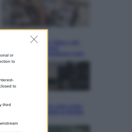
Lifestyle
Dal blush Charlotte Tilbury alle
tote bag: perché ormai
collezioniamo e rivendiamo tutto
sonal or
ection to
nterest-
closed to
Esteri
 third
Perché Hiroshima: la città scelta
per mostrare al mondo la bomba
atomica
Downstream