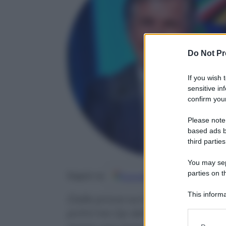
Do Not Pr
If you wish 
sensitive in
confirm your
Please note
based ads b
third parties
You may sepa
parties on t
Google
Discover
Fo
Seguici su
This informa
Dalle prove sul circuito di Gedda
Participants
primi tre Gp del Mondiale non s
Please note