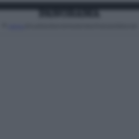
Attualità
Lifestyle
Moda
Video
Podcast
Abbonati
MENU