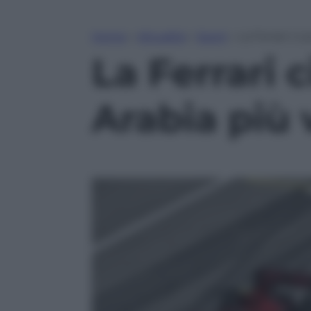
Home
»
Attualità
»
Sport
»
La Ferrari ci 
La Ferrari c
Arabia più 