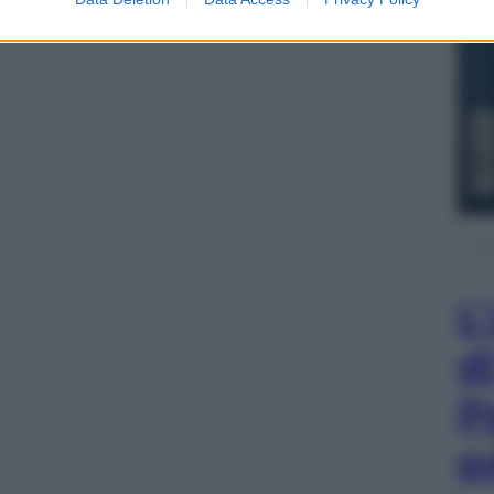
L
d
P
e