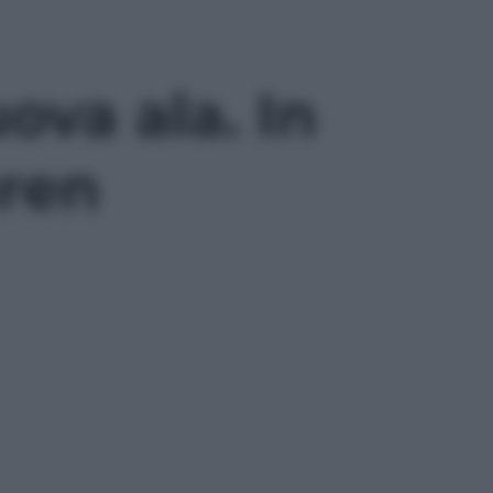
ova ala. In
aren