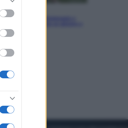
to grant or
ed purposes
Sport
I dubbi di Sinner, fisioterapia a
Torino: Jannik valuta se giocare a
Cincinnati