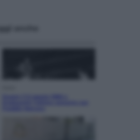
ggi anche
Musica
Queen: il 9 agosto 1986 a
Knebworth l’ultimo concerto con
Freddie Mercury