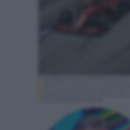
epa09300946 Spanish Formula One driver Ca
Monaco’s Formula One driver Charles Lecler
during the second practice session of the F
Spielberg, Austria, 25 June 2021. The 2021 
June. EPA/CHRISTIAN BRUNA