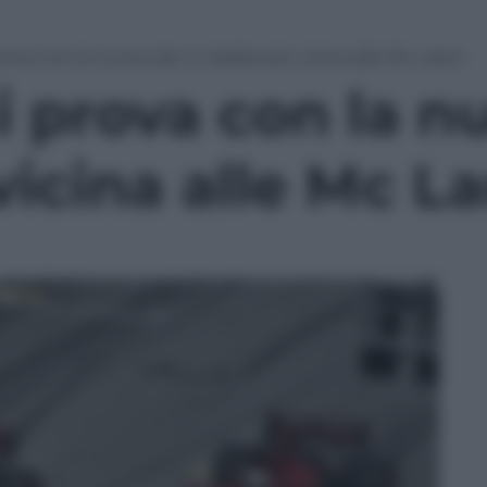
prova con la nuova ala. In Arabia più vicina alle Mc Laren
i prova con la nu
vicina alle Mc L