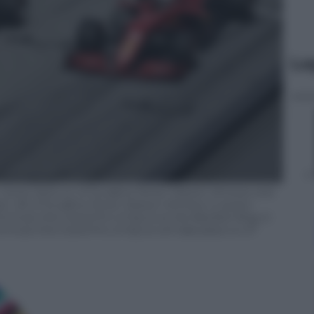
Le
rlos Sainz (L) of Scuderia Ferrari Mission Winnow and
c (R) of Scuderia Ferrari Mission Winnow in action
ormula One Grand Prix of Styria at the Red Bull Ring in
Formula One Grand Prix of Styria will take place on 27