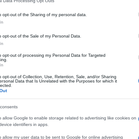
competere con Piastri e Norris.
l Data Processing Opt Outs
including but not limited to your visit or usage behaviour. You may click 
 to Google and its third-party tags to use your data for below specifi
o opt-out of the Sharing of my personal data.
ogle consent section.
In
o opt-out of the Sale of my Personal Data.
In
to opt-out of processing my Personal Data for Targeted
ing.
In
o opt-out of Collection, Use, Retention, Sale, and/or Sharing
ersonal Data that Is Unrelated with the Purposes for which it
lected.
Out
consents
o allow Google to enable storage related to advertising like cookies on
ere del
Gp dell’Arabia Saudita
, in programma
evice identifiers in apps.
clerc
e Lewis
Hamilton
vanno a caccia di un podio
la sprint in Cina vinta dall’inglese. In Bahrain le
o allow my user data to be sent to Google for online advertising