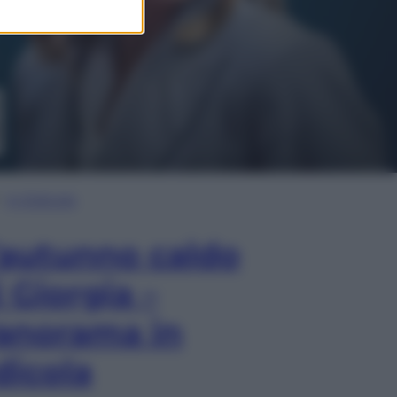
In Edicola
’autunno caldo
i Giorgia –
anorama in
dicola