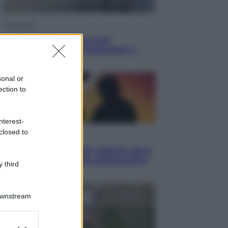
Economia
Cassetto fiscale: ora puoi
controllare avvisi, pagamenti e
pratiche online
sonal or
ection to
nterest-
closed to
Viaggi
Eclissi totale e stelle cadenti: dove
ammirare il cielo più spettacolare
 third
dell’estate
Downstream
er and store