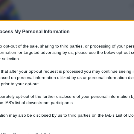
Mimmo Cugini
ocess My Personal Information
18 Aprile 2025
–
Lettura: 2 minuti
to opt-out of the sale, sharing to third parties, or processing of your per
formation for targeted advertising by us, please use the below opt-out s
 selection.
 that after your opt-out request is processed you may continue seeing i
ased on personal information utilized by us or personal information dis
 prior to your opt-out.
rately opt-out of the further disclosure of your personal information by
he IAB’s list of downstream participants.
nti preferite
tion may also be disclosed by us to third parties on the IAB’s List of 
 segnali positivi per le Rosse che nei
 that may further disclose it to other third parties.
ono mai salite sul podio, Leclerc sembra
 that this website/app uses one or more Google services and may gath