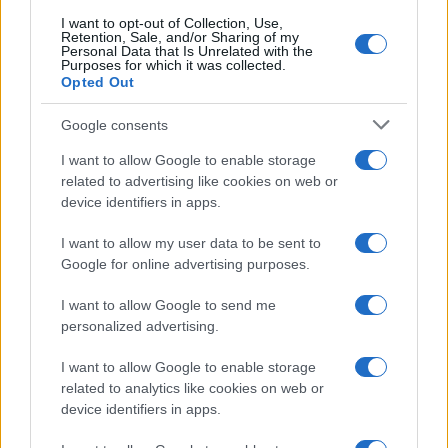
I want to opt-out of Collection, Use,
Retention, Sale, and/or Sharing of my
Personal Data that Is Unrelated with the
Purposes for which it was collected.
Opted Out
Google consents
I want to allow Google to enable storage
related to advertising like cookies on web or
device identifiers in apps.
I want to allow my user data to be sent to
Google for online advertising purposes.
I want to allow Google to send me
personalized advertising.
I want to allow Google to enable storage
related to analytics like cookies on web or
device identifiers in apps.