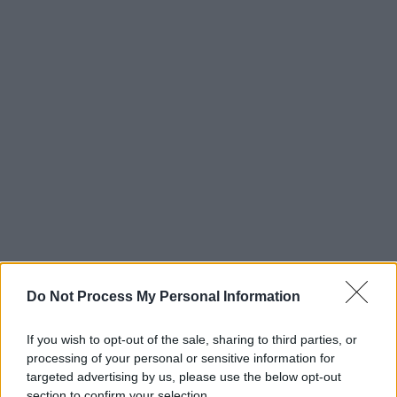
Do Not Process My Personal Information
If you wish to opt-out of the sale, sharing to third parties, or
processing of your personal or sensitive information for
targeted advertising by us, please use the below opt-out
section to confirm your selection.