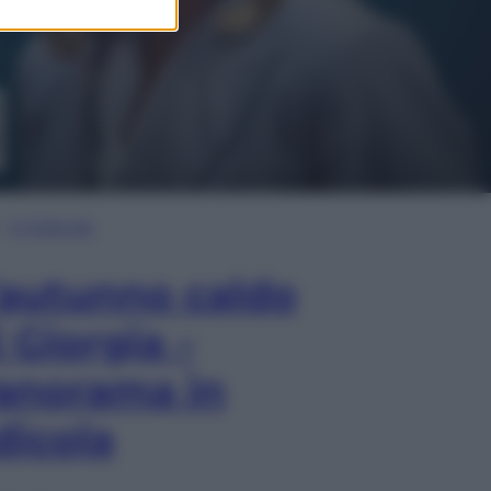
In Edicola
’autunno caldo
i Giorgia –
anorama in
dicola