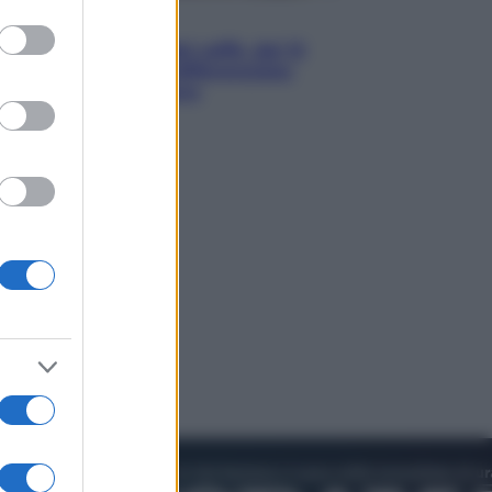
to grant or
Economia
ed purposes
Capsule e cialde del caffè, dal 12
agosto cambia la differenziata:
ecco dove si buttano