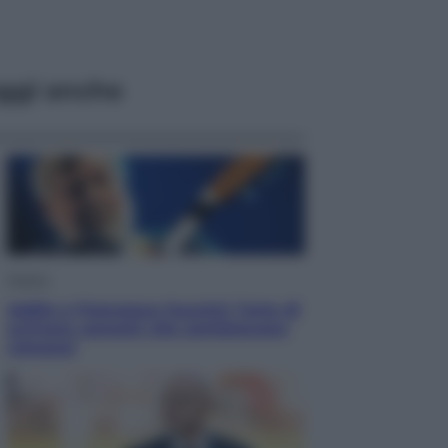
ggi anche
Musica
Addio a Francesco Guccini: l’arte di
scrivere canzoni che sembravano
romanzi