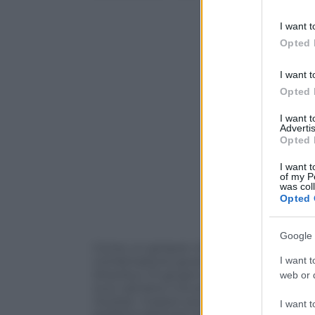
information 
deny consent
I want t
in below Go
Opted 
I want t
Opted 
I want 
Advertis
Opted 
I want t
of my P
was col
Opted 
Google 
Come un jackpot che si rigenera ad ogni
I want t
combinazione giusta.
La cavalcata dell’
(Istanbul, 10 giugno ore 21) non è solo 
web or d
suoi calciatori ma anche un colpo straor
risultati, market pool dei diritti tv, pass
I want t
perfetta dell’Inter lascia in eredità al c