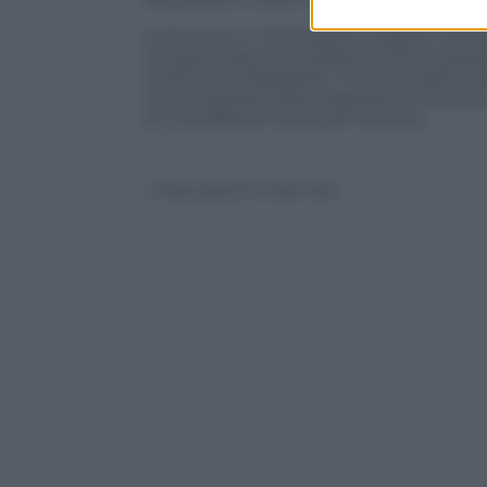
Il percorso in Champions League, torneo
europeo, lascia in eredità anche la possib
sostituisca Digitalbits, il cui contratto
hanno portato alla progressiva rimozione
di una difficile ricerca di mercato.
© Riproduzione Riservata