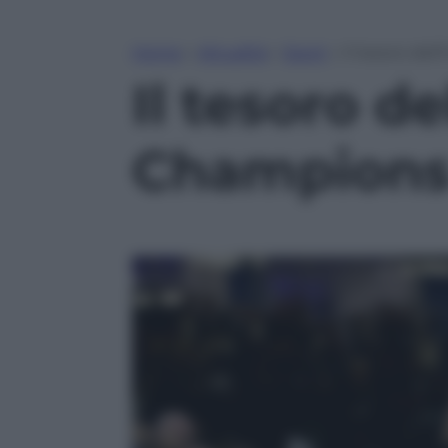
Home
»
Attualità
»
Sport
»
Il tesoro del
Il tesoro de
Champions