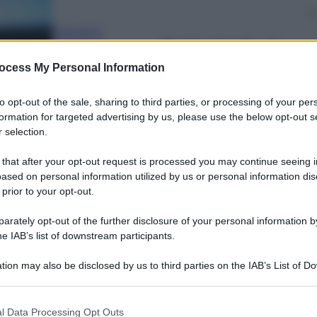
Giovanni
Capuano
17 Maggio 2023
–
ocess My Personal Information
Lettura: 3 minuti
to opt-out of the sale, sharing to third parties, or processing of your per
formation for targeted advertising by us, please use the below opt-out s
 selection.
 that after your opt-out request is processed you may continue seeing i
ased on personal information utilized by us or personal information dis
 prior to your opt-out.
nti preferite
rately opt-out of the further disclosure of your personal information by
he IAB’s list of downstream participants.
 record a San Siro: la cavalcata fino a
tre 135 milioni di euro: la stagione
tion may also be disclosed by us to third parties on the IAB’s List of 
 that may further disclose it to other third parties.
 – INTER, LA FINALE DI CHAMPIONS
 that this website/app uses one or more Google services and may gath
l Data Processing Opt Outs