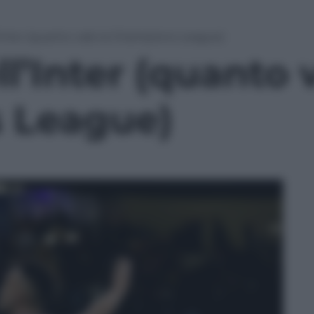
l’Inter (quanto vale la Champions League)
ll’Inter (quanto 
 League)