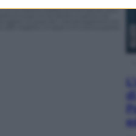
 con la massima visibilità commerciale del calcio
ilità di trovare con più facilità un partner che
 sarà oggetto di causa visti i mancati pagamenti che
 dalle magliette. Un assist a chi si sta occupando
L
d
P
e