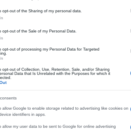
including but not limited to your visit or usage behaviour. You may click 
 to Google and its third-party tags to use your data for below specifi
o opt-out of the Sharing of my personal data.
ogle consent section.
In
o opt-out of the Sale of my Personal Data.
In
to opt-out of processing my Personal Data for Targeted
ing.
In
o opt-out of Collection, Use, Retention, Sale, and/or Sharing
ersonal Data that Is Unrelated with the Purposes for which it
lected.
Out
consents
 estrazione e che rende ricco chi ha trovato la
o allow Google to enable storage related to advertising like cookies on
Inter verso la finale della Champions League
un’enorme soddisfazione sportiva per Inzaghi e i
evice identifiers in apps.
dinario per proprietà e dirigenti. Bonus, premi per i
aggi di turno e incassi record a San Siro: la stagione
o allow my user data to be sent to Google for online advertising
lub un tesoro che si può stimare non inferiore ai 135