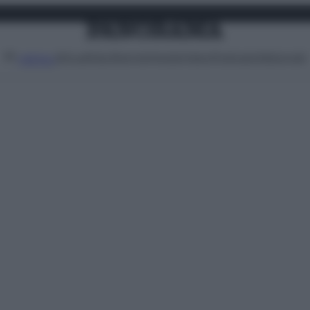
Attualità
Lifestyle
Moda
Video
Podcast
Abbonati
MENU