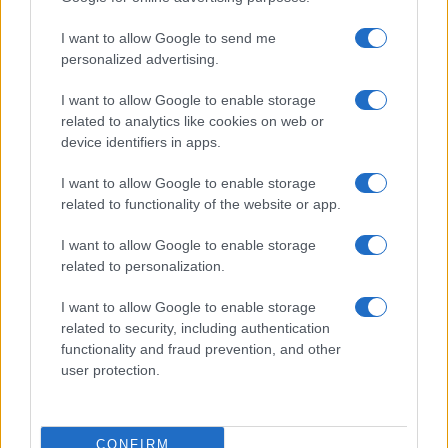
I want to allow Google to send me
personalized advertising.
I want to allow Google to enable storage
related to analytics like cookies on web or
device identifiers in apps.
I want to allow Google to enable storage
related to functionality of the website or app.
I want to allow Google to enable storage
related to personalization.
I want to allow Google to enable storage
related to security, including authentication
functionality and fraud prevention, and other
user protection.
CONFIRM