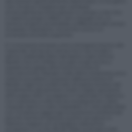
dai contorti sportivamente drammatici. In tre giorni
non c’è alcun margine per cambiare
strutturalmente la situazione in campo: a San Siro
ci saranno pregi e difetti visti a Skopje con un
terreno di gioco accettabile, a differenza del campo
di patate macedone, ma anche contro un
avversario di livello superiore.
E’ il momento di stare uniti e stringersi intorno alla
nazionale. Senza se e senza ma. E qui incide il
danno collaterale fatto dal destro a giro di Enis
Bardhi che si è infilato sul palo lungo anche e
soprattutto grazie all’ennesimo errore di
Donnarumma. Piazzato male dietro la barriera, poco
reattivo sui piedi e sorpreso dalla punizione di
Bardhi, Gigio ha confermato di essere lontano dal
rendimento del portiere votato miglior giocatore
all’Europeo 2021. Le papere in nazionale si ripetono
con costanza, a volte senza conseguenze e altre
creando danni a volte irreparabili. In vista della sfida
con l’Ucraina si aggiunge la questione ambientale
perché rischia di ripetersi quanto accaduto in
Nations League con la Spagna nella prima
occasione in cui l’ex 99 del Milan è tornato a San