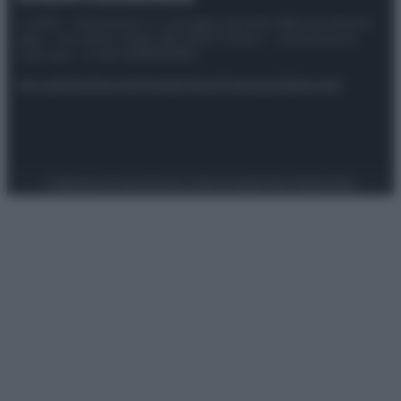
© 2025 – Panorama s.r.l. (Gruppo Società Editrice Italiana
spa) – Via Vittor Pisani 28, 20124 Milano – riproduzione
riservata – P.IVA 10518230965
Attualità
Lifestyle
Moda
Video
Podcast
Abbonati
Preferenze Privacy
Privacy Policy
Cookie Policy
Note legali