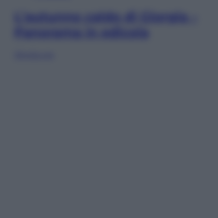
L’autunno caldo di Giorgia –
Panorama in edicola
Sfoglia ora