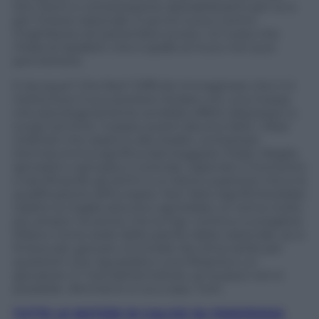
Siro: fischi e contestazione destabilizzanti per lui e
per l’intera nazionale. E poi di nuovo contro
l’Inghilterra nel settembre scorso. Un lusso che
l’Italia di Spalletti che è spalle al muro non può
permettersi.
E dunque? Che fare? Difficile immaginare che il ct
metta fuori il suo portiere titolare con una mossa
che psicologicamente avrebbe effetti depressivi a
lungo termine. Il passo avanti devono farlo i tifosi
milanisti che saranno allo stadio: contestare
Donnarumma significa danneggiare l’Italia. Meglio
ignorarlo e ignorarsi a vicenda, capendo il momento
e sacrificando gli istinti a un bene superiore che è la
qualificazione all’Europeo. Non farlo significherebbe
tradire la maglia azzurra e aprirebbe un tema molto
più ampio: ha senso che la Figc continui a scegliere
Milano come sede delle partite della nazionale, se si
finisce per giocare circondati da clima ostile per
questioni che riguardano una tifoseria e un
giocatore. E’ l’ora dell’armistizio, se la pace non è
possibile. Altrimenti si va a casa. Tutti.
TUTTE LE NOTIZIE DI CALCIO SU PANORAMA