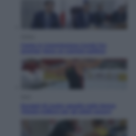
Politica
Conte in Commissione Covid: l’ex
premier tiene un comizio politico
Sport
Europei di nuoto: gasolio nella Senna
Vietato tuffarsi per gli atleti azzurri