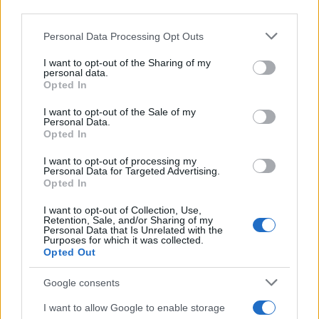
downstream participants.
Personal Data Processing Opt Outs
This information may also be disclosed by us to third parties
on the IAB’s List of Downstream Participants that may further
I want to opt-out of the Sharing of my
disclose it to other third parties.
personal data.
Opted In
Please note that this website/app uses one or more Google
services and may gather and store information including but
I want to opt-out of the Sale of my
Personal Data.
not limited to your visit or usage behaviour. You may click to
Opted In
grant or deny consent to Google and its third-party tags to
use your data for below specified purposes in below Google
I want to opt-out of processing my
consent section.
Personal Data for Targeted Advertising.
Opted In
I want to opt-out of Collection, Use,
Retention, Sale, and/or Sharing of my
Personal Data that Is Unrelated with the
Purposes for which it was collected.
Opted Out
Google consents
I want to allow Google to enable storage