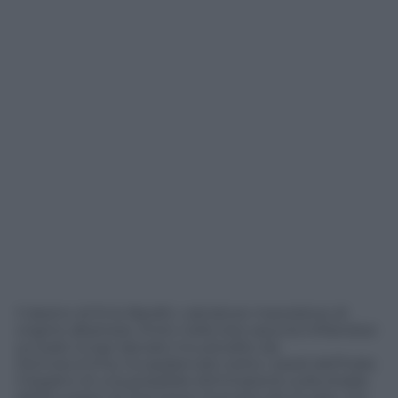
Il destro di Enis Bardhi, calciatore macedone di
origine albanese, finito nella rete azzurra infilandosi
sul palo lungo lasciato incustodito da
Donnarumma, ha spalancato sotto i piedi dell’Italia
il baratro di una possibile eliminazione sulla strada
dell’Europeo di Germania. Scenario da incubo, ma