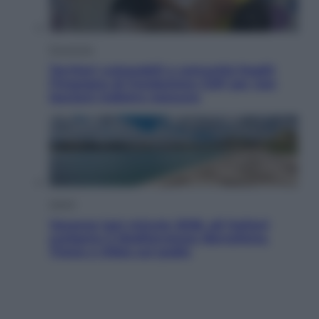
Economia
Territori vulnerabili e comunità fragili:
l’impegno di Fondazione CDP per non
lasciare indietro nessuno
Viaggi
Vacanze last minute 2026, gli italiani
scelgono il Mediterraneo: Barcellona,
Tirana e Olbia sul podio