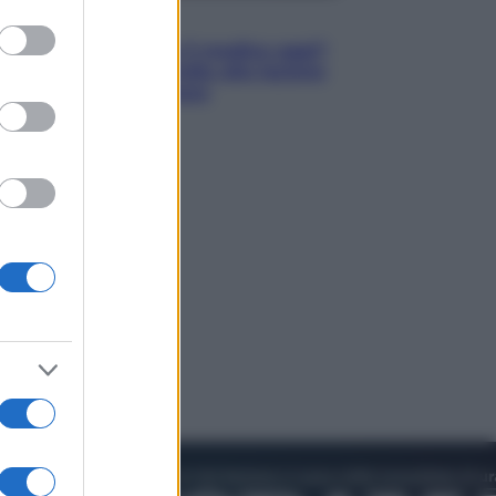
to grant or
Lifestyle
ed purposes
Cosa significa fare il medico oggi?
Dalle proteste in India alla lezione
di Abraham Verghese