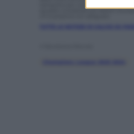
trampolino per costruire un sogno. La m
squadre considerate più deboli. L’Europa
chi si presenta non adeguato.
TUTTE LE NOTIZIE DI CALCIO SU P
© Riproduzione Riservata
Champions League 2023 2024