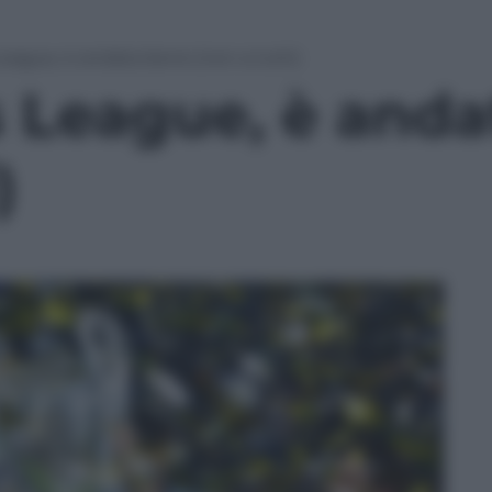
ague, è andata bene (non a tutti)
League, è anda
)