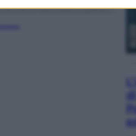
orale? Guai ad abbattersi o a sottovalutare
 che conta non lascia scampo ai superficiali o a
ANORAMA
L
d
P
e