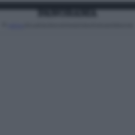
Attualità
Lifestyle
Moda
Video
Podcast
Abbonati
MENU