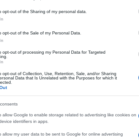
including but not limited to your visit or usage behaviour. You may click 
 to Google and its third-party tags to use your data for below specifi
o opt-out of the Sharing of my personal data.
ogle consent section.
In
o opt-out of the Sale of my Personal Data.
In
to opt-out of processing my Personal Data for Targeted
ing.
In
o opt-out of Collection, Use, Retention, Sale, and/or Sharing
ersonal Data that Is Unrelated with the Purposes for which it
lected.
Out
Sarri, anche se alcuni avversari rappresentano
arcia con il Napoli che partiva dall’urna delle teste
l suo Milan, il cui cammino verso la seconda fase
consents
na parete di sesto grado con in più l’incognita
o allow Google to enable storage related to advertising like cookies on
lcio inglese, il Newcastle di Sandro Tonali.
evice identifiers in apps.
e perché, ad esempio, i rossoneri si sono visti
lo l’ex capitan futuro, trasferito in Premier League
o allow my user data to be sent to Google for online advertising
e 80 milioni di euro, ma anche Gigio Donnarumma