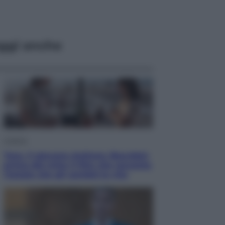
ggi anche
Cinema
Tony, il giovane Anthony Bourdain
prima del mito: il film che racconta
l’estate che gli cambiò la vita