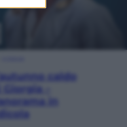
In Edicola
’autunno caldo
i Giorgia –
anorama in
dicola