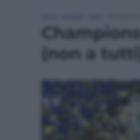
Home
»
Attualità
»
Sport
»
Champions Le
Champions 
(non a tutti