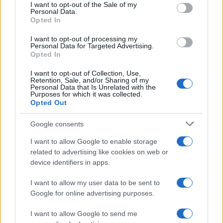
services and may gather and store information including but
I want to opt-out of the Sale of my
Personal Data.
not limited to your visit or usage behaviour. You may click to
Opted In
grant or deny consent to Google and its third-party tags to
use your data for below specified purposes in below Google
I want to opt-out of processing my
consent section.
Personal Data for Targeted Advertising.
Opted In
I want to opt-out of Collection, Use,
Retention, Sale, and/or Sharing of my
Personal Data that Is Unrelated with the
Purposes for which it was collected.
Opted Out
Google consents
I want to allow Google to enable storage
related to advertising like cookies on web or
device identifiers in apps.
I want to allow my user data to be sent to
Google for online advertising purposes.
I want to allow Google to send me