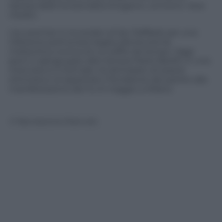
ripresa delle funzionalità d’organo», scrivono i due
medici.
L’ex premier è ricoverato al San Raffaele per una
infezione polmonare legata alla leucemia
mielocitica cronica di cui soffre da tempo. Oggi
però il capogruppo alla Camera Paolo Barelli, in una
intervista a Il Giornale, ha dichiarato di essere
ottimista e di aspettare il fondatore del partito alla
manifestazione del 5 e 6 maggio a Milano.
© Riproduzione Riservata