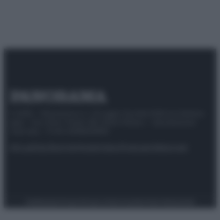
© 2025 – Panorama s.r.l. (Gruppo Società Editrice Italiana
spa) – Via Vittor Pisani 28, 20124 Milano – riproduzione
riservata – P.IVA 10518230965
Attualità
Lifestyle
Moda
Video
Podcast
Abbonati
Preferenze Privacy
Privacy Policy
Cookie Policy
Note legali