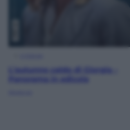
In Edicola
L’autunno caldo di Giorgia –
Panorama in edicola
Sfoglia ora