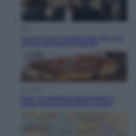
Sport
La guerra per il controllo della Fifa, ecco
chi sono gli alleati di Infantino
Vino e Cibo
Pizza, la rivoluzione gastronomica in
tavola che parte dal mulino a pietra