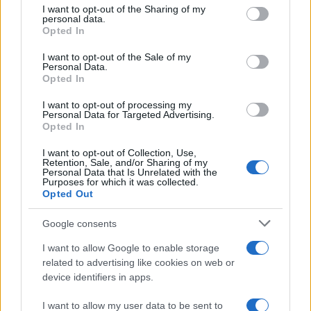
I want to opt-out of the Sharing of my
disclose it to other third parties.
personal data.
Opted In
Please note that this website/app uses one or more Google
services and may gather and store information including but
I want to opt-out of the Sale of my
Personal Data.
not limited to your visit or usage behaviour. You may click to
Opted In
grant or deny consent to Google and its third-party tags to
use your data for below specified purposes in below Google
I want to opt-out of processing my
consent section.
Personal Data for Targeted Advertising.
Opted In
I want to opt-out of Collection, Use,
Retention, Sale, and/or Sharing of my
Personal Data that Is Unrelated with the
Purposes for which it was collected.
Opted Out
Google consents
I want to allow Google to enable storage
related to advertising like cookies on web or
device identifiers in apps.
I want to allow my user data to be sent to