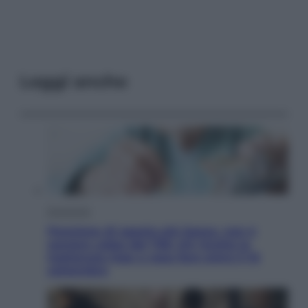
Leggi anche
Economia
Pensione di agosto più bassa, non è
sempre colpa del 730: chi rischia la
trattenuta Inps e cosa fare entro il 15
settembre