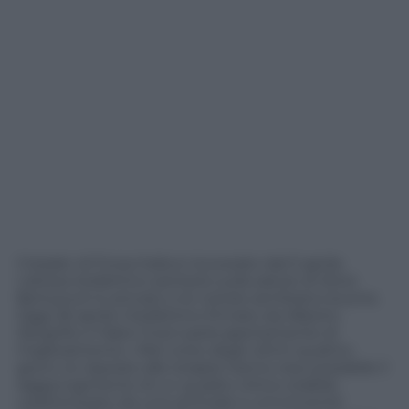
Il leader di Forza Italia è ricoverato dal 5 aprile.
L’atteso bollettino sanitario sulla salute di Silvio
Berlusconi è arrivato e le notizie sembrano buone.
Oggi 26 aprile il bollettino firmato da Alberto
Zangrillo e Fabio Ciceri parla apertamente di
miglioramento: «Nel corso degli ultimi quattro
giorni, le risposte alle terapie hanno reso possibile il
raggiungimento di un quadro clinico stabile,
caratterizzato da una ottimale e convincente