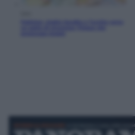
Esteri
Pakistan, Arabia Saudita e Turchia verso
un patto di sicurezza: l’intesa che
preoccupa Israele