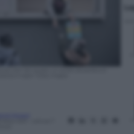
Le
aio 2021. Nel riquadro, un cartello alla periferia di
sistenza è meglio” (Getty Images).
aniel Mosseri
8 Marzo 2021
– Lettura: 7
inuti