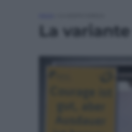
Home
»
La variante tedesca
La variant