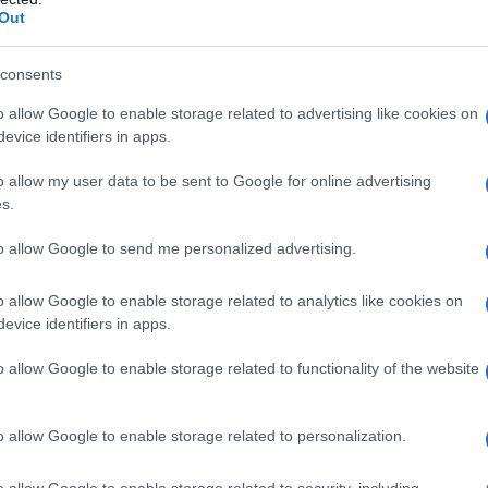
Out
hanno annunciato la chiusura della Germania a
i esercizi commerciali non essenziali, chiuse
consents
, palestre, parrucchieri, centri estetici e bordelli
A inizio marzo la cancelliera ha annunciato un
o allow Google to enable storage related to advertising like cookies on
 esercizi commerciali e le scuole elementari, ma
evice identifiers in apps.
nza del virus è inferiore a 50 nuovi casi ogni 100.000
desche, la lenta riapertura della Germania, dove
o allow my user data to be sent to Google for online advertising
vocato, appare molto diversa dalle misure basate
 Italia.
s.
to allow Google to send me personalized advertising.
 polizia e servizi segreti propri, un sistema
 Germania si è mossa come un sol uomo,
o allow Google to enable storage related to analytics like cookies on
ia, in cui sulla carta le Regioni contano meno dei
ro Meclemburgo ha subìto lo stesso trattamento
evice identifiers in apps.
nia come in Italia alcuni distretti hanno registrato
 risalivano piano la china. Eppure in questi mesi
o allow Google to enable storage related to functionality of the website
r svegliarsi arancione né si è ritrovato «rosso per
lombardi lo scorso gennaio. La Germania è rimasta
scesi ovunque.
o allow Google to enable storage related to personalization.
ante i tedeschi siano avidi lettori di notizie, gli
o allow Google to enable storage related to security, including