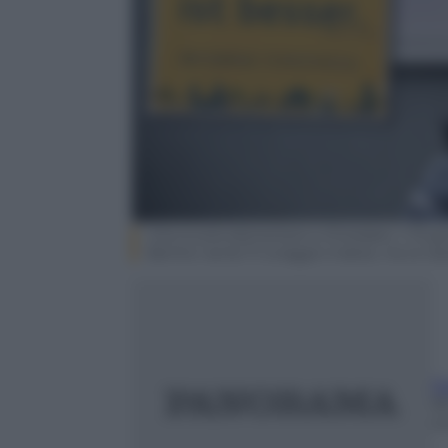
Una scuola elementare a Dinslaken, il 15 genn
Berlino recita:”Il coraggio è bene, ma la re
D
1
m