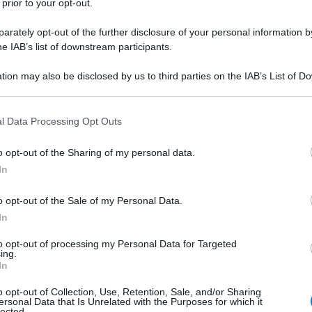
 prior to your opt-out.
rately opt-out of the further disclosure of your personal information by
roccio ben più efficace alla pandemia rispetto
he IAB’s list of downstream participants.
zzate, ristori economici reali e diffusi,
tagi senza «apri-e-chiudi» continui. Eppure anche
tion may also be disclosed by us to third parties on the IAB’s List of 
i. A cominciare dalla gestione dei vaccini.
 that may further disclose it to other third parties.
ie anche a una sanità più florida della nostra (a
 that this website/app uses one or more Google services and may gath
l Data Processing Opt Outs
letti per la terapia intensiva), la Germania ha
including but not limited to your visit or usage behaviour. You may click 
vid-19 registrando molti meno morti all’inizio della
 to Google and its third-party tags to use your data for below specifi
o opt-out of the Sharing of my personal data.
o con» Sars-CoV-2 nella Repubblica federale hanno
ogle consent section.
ne infettate sono 2,51 milioni. Numeri più bassi di
In
i e oltre 100.000 decessi) tanto più se si considera
i mentre il Belpaese ne ha 60.
o opt-out of the Sale of my Personal Data.
In
 hanno perso il controllo sulla pandemia: secondo
 braccio epidemiologico del governo federale, degli
to opt-out of processing my Personal Data for Targeted
stati registrati fra il 15 settembre 2020 (data di
ing.
) e il 28 febbraio 2021. Ecco perché prima di Natale,
In
orato in chimica quantistica, ha ascoltato solo gli
he in assenza di vaccini permetta di abbattere i
o opt-out of Collection, Use, Retention, Sale, and/or Sharing
ersonal Data that Is Unrelated with the Purposes for which it
lected.