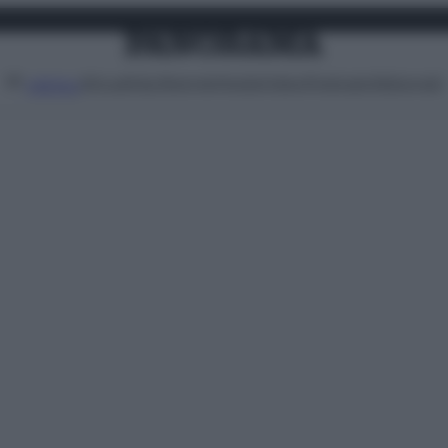
Attualità
Lifestyle
Moda
Video
Podcast
Abbonati
MENU