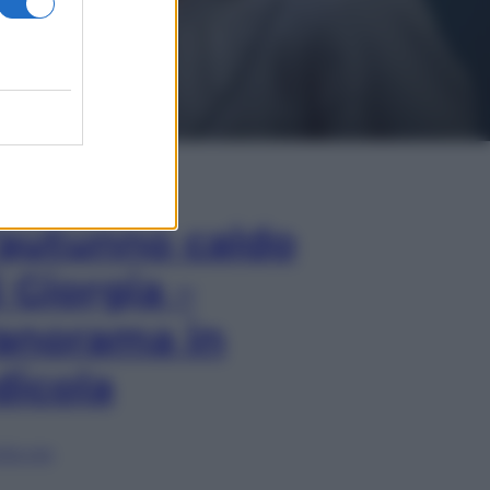
In Edicola
’autunno caldo
i Giorgia –
anorama in
dicola
lia ora