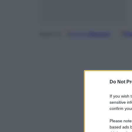
Google
Discover
Fo
Seguici su
Do Not Pr
If you wish 
sensitive in
confirm your
Please note
based ads b