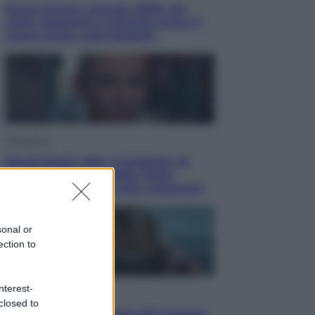
Nuovo bonus energia 2026, chi
potrà ottenerlo e quando arriva il
nuovo aiuto sulle bollette
Televisione
Squid Game USA, il progetto di
David Fincher sarebbe stato
accantonato. Ecco cosa sappiamo
sonal or
ection to
nterest-
Cinema
closed to
Robin Hood – Il prezzo del sangue: