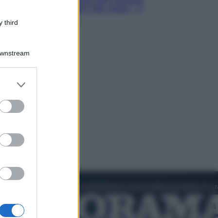
Hugh Jackman, altro che eroe! – Il
video in esclusiva
 third
Downstream
er and store
to grant or
ed purposes