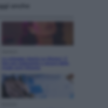
ggi anche
Televisione
Le schegge riporta su Disney+ il
lato più seducente e oscuro della
moda anni Ottanta
Economia