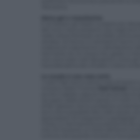
sostenere l’economia e prevenire lo svil
Panorama
.
Meno gel e mascherine
E se fossero gli italiani a essere più disc
del virus: meno presenti che negli ann
nella nostra Penisola nel 2020, prima dur
ottobre. Al ritorno in tantissimi hanno no
materia di mascherine e disinfezione de
Germania. Se ne ricava che, grazie a me
non sono stati colti dal panico come gli 
l’autodisciplina dei cittadini cresce al de
La scuola è una cosa seria
I vostri figli hanno perso mesi di lezion
ministro delle Finanze
Olaf Scholz
ha s
anche il sabato oppure di accorciare le 
recupero delle lezioni perse, in molti in
di far ripetere l’anno scolastico ai ba
anni che è possibile fare nello stesso isti
associazioni di insegnanti e pedagoghi 
il liceo, in Germania la scuola forma da su
che chi ha perso un terzo dell’anno sco
tutta la vita quando troverà un’occupaz