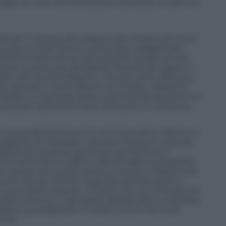
uppo di una crisi finanziaria e bancaria» ha detto a
iplinati? L’amore dei tedeschi per l’Italia è più forte
i scorsi, in molti hanno comunque soggiornato
ante le ferie estive e poi durante quelle d’inizio
tato quanto più disciplinati fossero gli italiani in
lle mani anche all’aperto, misure meno diffuse in
no decessi e meno allarmi sui media, i tedeschi
italiani. E che forse esiste una formula secondo cui
crescere dell’ordine fra le istituzioni. E viceversa.
i a causa del lockdown? E noi li bocciamo. Mentre il
uggerito di mandare i bambini tedeschi a scuola
(già brevi) vacanze estive per permettere il
 Germania hanno offerto alle famiglie la possibilità
mbini, senza che questo pesi sul numero massimo di
tuto. Diversi ministri regionali dell’Istruzione e
si sono detti a favore. A meno che non si frequenti
bito al lavoro. E gli esperti dell’Ifo hanno calcolato
lastico guadagnerà in media il 3% di meno per
ione.