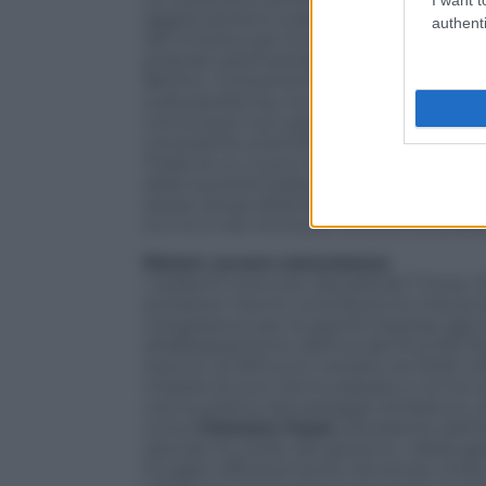
aggiornamenti sulla pandemia sono forn
authenti
del ministro per la Salute affiancato dal
podcast settimanale di
Christian Dros
Berlino. Ciclicamente, anche il responsa
sulla pandemia, ma di professione
Laut
comunque non parla a nome del govern
consulente scientifico del ministro dell
l’Italia di un nuovo lockdown ha parlato
delle autorità tedesche, impegnate, finc
stesso dicasi della falsa partenza in Itali
sì e no e veti incrociati fra autorità pub
Ristori, ovvero concretezza
I tedeschi sono più disciplinati? Forse. 
lockdown hanno contribuito le misure d
integrazione per le grandi imprese agli aiu
all’abbassamento dell’Iva dal 19 al 16% fra
tantum di 300 euro versata nel 2020 a f
miliardi di euro l’anno passato e ne ha 
così la politica del pareggio di bilancio
come
Clemens Fuest
, presidente dell’
salutato le scelte del governo: «Nella ge
ha agito efficacemente, fornendo molto d