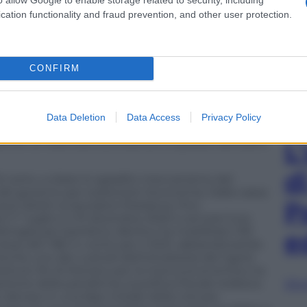
iti in una sobria conferenza stampa settimanale
cation functionality and fraud prevention, and other user protection.
 presidente del Rki. Importante ma non ufficiale è il
ten
, il virologo della clinica universitaria Charité di
bile Salute della Spd,
Karl Lauterbach
, dice la sua
erbach
fa l’epidemiologo all’Università di Colonia e
CONFIRM
o. Casi come quello di
Walter Ricciardi
, il
a Salute
Roberto Speranza
, che della necessità per
 in tv da
Fabio Fazio
, sono al di fuori della logica
hé possono, a evitare di diffondere incertezza. Lo
Data Deletion
Data Access
Privacy Policy
a della stagione sciistica invernale in un’altalena di
bliche: un esercizio sconosciuto a queste latitudini.
L
d
Di certo, a oliare lo sgradito meccanismo del
el governo per sostenere l’economia. Dalla cassa
P
ti diretti ai lavoratori freelance, fino
 il 1° luglio e il 31 dicembre 2020 e ancora l’una
amiglia per bambino, Berlino ha mobilitato 130
e
messi altri 180 in conto per il 2021, abbandonando
. Anche uno dei custodi dell’ortodossia del rigore
Istituto Ifo di Monaco per la ricerca economica, ha
stione della pandemia, la politica fiscale tedesca
Sfog
enaro in una fase iniziale della crisi per