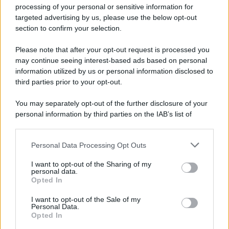
processing of your personal or sensitive information for
targeted advertising by us, please use the below opt-out
section to confirm your selection.
Please note that after your opt-out request is processed you
may continue seeing interest-based ads based on personal
information utilized by us or personal information disclosed to
third parties prior to your opt-out.
You may separately opt-out of the further disclosure of your
personal information by third parties on the IAB’s list of
downstream participants.
Personal Data Processing Opt Outs
This information may also be disclosed by us to third parties
on the IAB’s List of Downstream Participants that may further
I want to opt-out of the Sharing of my
disclose it to other third parties.
personal data.
Opted In
Please note that this website/app uses one or more Google
services and may gather and store information including but
I want to opt-out of the Sale of my
Personal Data.
not limited to your visit or usage behaviour. You may click to
Opted In
grant or deny consent to Google and its third-party tags to
use your data for below specified purposes in below Google