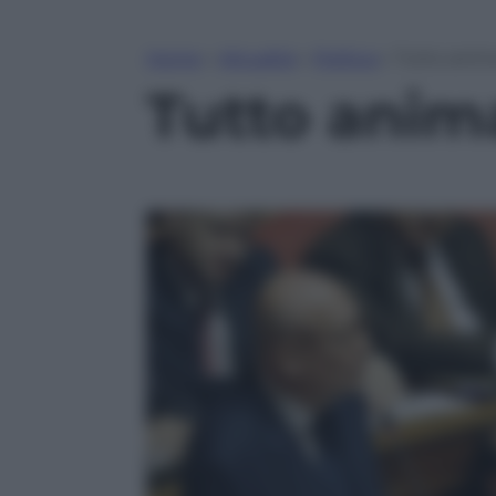
Home
»
Attualità
»
Politica
»
Tutto anim
Tutto anim