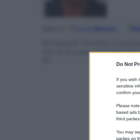
Google
Discover
Fo
Seguici su
Nonostante l’invettiva in aula po
non se l’è presa con il capo. M
Pd
Do Not Pr
If you wish 
sensitive in
confirm your
Please note
based ads b
third parties
You may sepa
parties on t