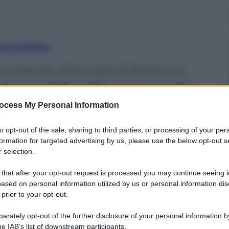
nti preferite
i smentita dalla scelta di Berlusconi,
a anche a freddo ripete: mai con questo
ocess My Personal Information
to opt-out of the sale, sharing to third parties, or processing of your per
formation for targeted advertising by us, please use the below opt-out s
 selection.
 that after your opt-out request is processed you may continue seeing i
ased on personal information utilized by us or personal information dis
 prior to your opt-out.
rately opt-out of the further disclosure of your personal information by
he IAB’s list of downstream participants.