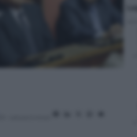
Le
13
– Lettura: 6 minuti