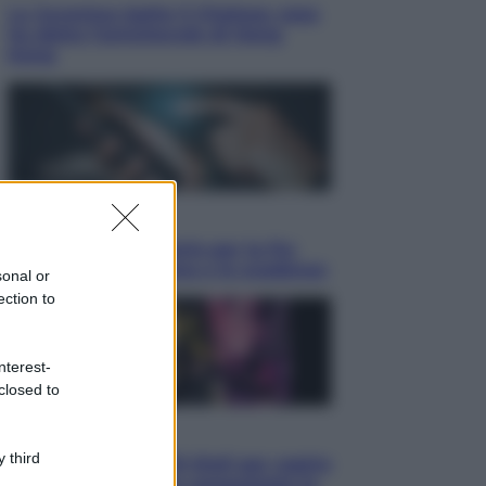
La Juventus batte il Chelsea: cosa
ha detto l’amichevole di Hong
Kong
Economia
IT Wallet obbligatorio per la Pa:
cos’è, come funziona e le scadenze
sonal or
ection to
nterest-
closed to
Televisione
 third
Estate da anime: 10 titoli per capire
il fenomeno che ha conquistato la