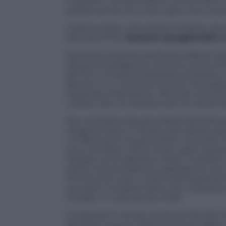
martedì 1° ottobre Alfano invita il Pdl 
parlato prima con il suo capo, che lo st
Il giorno dopo, mercoledì 2 ottobre, spunt
raccolta firme:
Gaetano Quagliariello e
Questa la versione attribuita a Bond. Qu
persona intelligente come lei come ha fa
del Pci è rimasta la disciplina di partito,
Bondi, in un vortice di riunioni nel qua
risponde a Panorama:
«Ricordo che Achi
malato. Non mi stupisco più di niente del
Poi un’analisi sulla peculiarità del berl
dirigenti erano in fondo sullo stesso piano
cui Berlusconi ha permesso i successi, ha
se lo meritava, infine ha pa- gato il prez
trattato come abbiamo visto»
. Il solda
potrò mai accettare la coabitazione con 
finché avrò voce»
. Conia il berlingueri
cacciare il Cavaliere (altro che il recip
morale». E «vale anche il Pdl»
La discesa in campo, anche se frenata, 
giudiziari, prova a ridimensionare Alfano