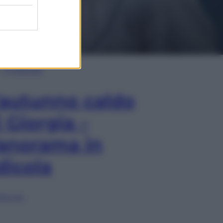
In Edicola
’autunno caldo
i Giorgia –
anorama in
dicola
lia ora