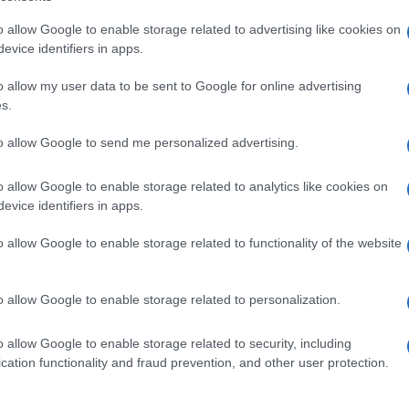
 che il Pdl votava sì al governo. Roba da prendersi
o allow Google to enable storage related to advertising like cookies on
evice identifiers in apps.
nno: è l’unico che non va mai alla buvette. A
 mi ha sorpreso affatto. Enrico Letta ha detto che
o allow my user data to be sent to Google for online advertising
. Berlusconi è sempre capace di mosse improvvise e
e incontra un deputato che come lui per Berlusconi
s.
de:
«Sandro, ma non lo avevi capito che qui c’erano i
o che sa farsi lupo, sussurra:
«Sono state sbagliate le
to allow Google to send me personalized advertising.
o allow Google to enable storage related to analytics like cookies on
l film che a lui «apre il cuore». Ma va a cena con la
e anche lei, bionda ed esile che sembra uscita da
evice identifiers in apps.
gentile ma ferrea.
o allow Google to enable storage related to functionality of the website
 Ci andava anche Bettino Craxi. Bondi sta con la
 già studiando la sua metamorfosi in Bond. Perché
nella sua devozione «s’incazza». È laureato a Pisa
o allow Google to enable storage related to personalization.
onardo Valazzana (di Fivizzano come lui), avversario
ttiva agostiniana:
«Dio parla chiaro, ma voi
perbia pazza».
o allow Google to enable storage related to security, including
cation functionality and fraud prevention, and other user protection.
ncia di Alessandria, dove nel frattempo è andato
gno del cinismo, soprattutto in Italia. Dove il cinismo
 che rende tutto nauseante»
. Nomi?
«Quello che più