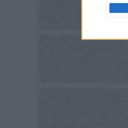
mi ha infastidito è il comportamento di
potuto stare in Parlamento per tre, quat
girargli le spalle, naturalmente per il s
«Ho avuto tante divergenze con lui, semp
avevamo tutti accettato era di andare il 
Sabato e domenica, 5 e 6 ottobre, è sta
villetta di Novi Ligure, città di Manuel
la mattina di giovedì 3 Bond era passat
fan:
«Bondi ci ha chiamati a uno a uno e 
Sandro davanti al presidente la giacca no
tu, presidente, sei il nostro leader. Perch
tu»
. Narrano che il Cavaliere, che ha Sa
svelano che il contropiede ipotizzato dai 
cacci noi. E quindi facciamo noi nuovi g
C’è il Bondi di lotta e di governo, come s
ma anche quello che vuole ristabilire la
uomini più fidati. È una ricostruzione nu
Alfano avrebbe lasciato solo Berlusconi.
al suo delfino la decisione di staccare 
l’avvocato Niccolò Ghedini, fatto che t
però risposto (non immediatamente) al Cav