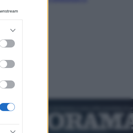
cultura pop
Downstream
er and store
to grant or
ed purposes