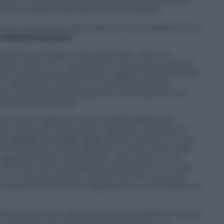
a votare compatto la fiducia, sembra senza averne
a ancora aspettando per trovare la quadra.
ano 23 senatori per la fiducia. I più indiziati per la
 Maurizio Sacconi
.
ando lo conobbe, il Cav gli chiese:
«Ma una
tto a stare con i comunisti?»
. Forse però a Bondi
 che insegnavano all’Istituto Togliatti di Frattocchie.
le è ripiombato lunedì 7 e martedì 8 ottobre,
lle Occhetto tradì Alessandro Natta quando era
la politica italiana»
.
usconismo:
«Mentre in tutti i partiti tradizionali i
, la storia di Forza Italia e del Pdl è una storia in
 regalato le spoglie delle vittorie anche a chi non
zo più alto del- la sua discesa in campo. Ed è stato
to-agente Sandro resta fermo:
«Non posso e non
il Pd che vota la decadenza di Berlusconi. Lo dirò
smo in versione azzurra: questo Pd che vuole solo
roco rispetto tra Pci e Dc) rappresenta «una questione
del giovane Fitto, da Sandro sempre difeso nei guai
. Chissà che sia ora proprio Bondi a fare una