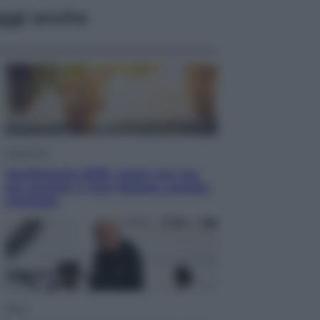
ggi anche
Economia
Vendemmia 2026, meno uva ma
più qualità: il vino italiano cambia
strategia
Sport