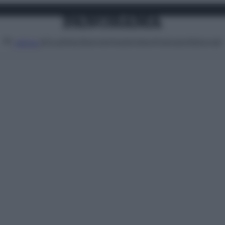
Attualità
Lifestyle
Moda
Video
Podcast
Abbonati
MENU