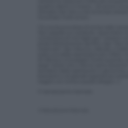
carriera ho ottenuto molto più di quant
quattro dischi. E invece… Ho avuto una 
riempito San Siro e che al tempo stess
ha evitato molti errori».
C’è una buona dose di ironia nelle canz
Non sparate sul cantante
. «Quel brano h
compulsiva di mio figlio per i western di
prese direttamente dai film, tipo “Non 
impiccato” (da
Il Buono, il Brutto, il Catt
stata una delle espressioni più infelici
Mi riferisco a Giuseppe Conte quando n
degli “artisti che ci fanno tanto diverti
lavoratori dello spettacolo in ginocchio
bravissimi e di grande esperienza costr
reagire con ironia a quello sfregio». n
© riproduzione riservata
© Riproduzione Riservata