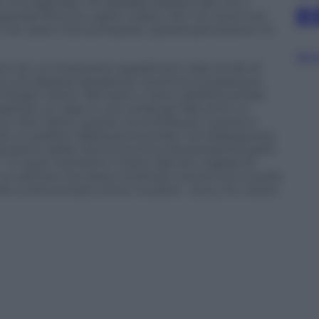
o immaginassi. Mi sarebbe bastato fare tre o
e
grande fortuna: capire subito che non avrei mai
o non sarei mai scomparso. Questa percezione mi
Sfog
oni de
La rivoluzione
, soprattutto nelle strofe di
a una doppia ispirazione: la prima è la passione
 Sergio Leone. Nel testo ci sono addirittura frasi
bastano un asse e una corda per fare di te un
ivo
, ndr). Detto questo, la scintilla per il pezzo è
 che un politico abbia pronunciato nel Dopoguerra.
el pieno della crisi economica da pandemia parlò
re”. In quel momento c’erano decine migliaia di
, un settore che stava morendo, tecnici luci e audio
etti a reinventarsi come muratori… Ecco, ho voluto