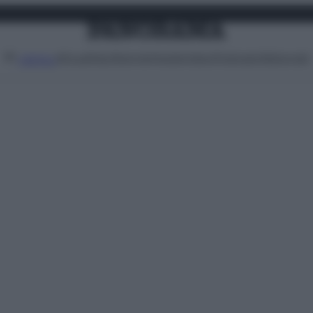
Attualità
Lifestyle
Moda
Video
Podcast
Abbonati
MENU