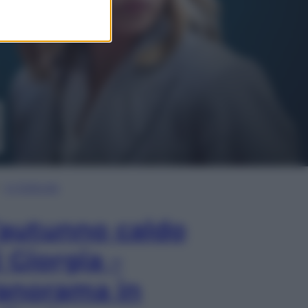
In Edicola
’autunno caldo
i Giorgia –
anorama in