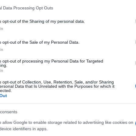
 that this website/app uses one or more Google services and may gath
l Data Processing Opt Outs
including but not limited to your visit or usage behaviour. You may click 
 to Google and its third-party tags to use your data for below specifi
o opt-out of the Sharing of my personal data.
ogle consent section.
In
o opt-out of the Sale of my Personal Data.
In
to opt-out of processing my Personal Data for Targeted
ing.
li, la scuola contaminata dall’ideologia. Il
In
ella di oggi che vive di «like» sui social, idolatria
do a
Panorama
il suo nuovo album
La Rivoluzione
e
o opt-out of Collection, Use, Retention, Sale, and/or Sharing
la mia bottiglia molotov era il basso».
ersonal Data that Is Unrelated with the Purposes for which it
lected.
Out
eva Don Abbondio. Ecco, oggi, i cantanti sono
oro post sempre più all’insegna dell’ovvietà, con frasi
iate le donne… Ma va?! Di che cosa hanno paura? Di
consents
 la pagella dei social, dove tutto è “like” o
o allow Google to enable storage related to advertising like cookies on
geri, a poche settimane dalla pubblicazione del
ngo il primato assoluto, il record di felicitazioni
evice identifiers in apps.
 quando mi espongo sui social, mi dicono: “Bravo,