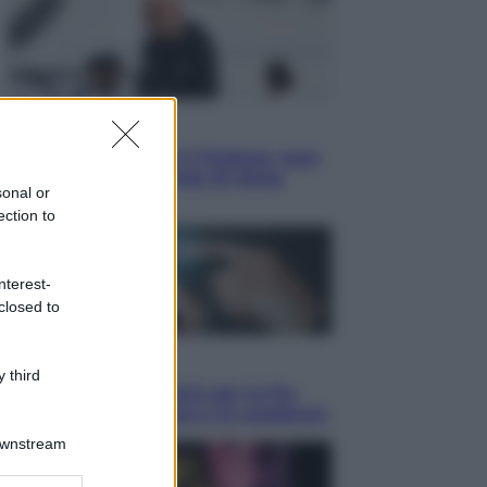
Sport
La Juventus batte il Chelsea: cosa
ha detto l’amichevole di Hong
sonal or
Kong
ection to
nterest-
closed to
Economia
 third
IT Wallet obbligatorio per la Pa:
cos’è, come funziona e le scadenze
Downstream