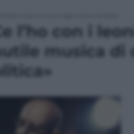
astiera, l’inutile musica di oggi e anche la politica»
e l’ho con i leon
inutile musica di
litica»