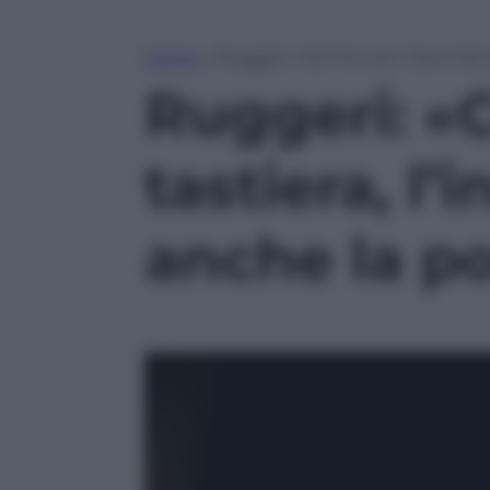
Home
»
Ruggeri: «Ce l’ho con i leoni da t
Ruggeri: «C
tastiera, l’
anche la po