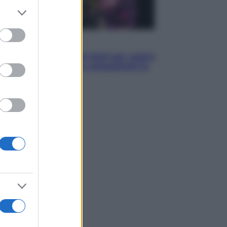
er and store
to grant or
ed purposes
Televisione
Estate da anime: 10 titoli per capire
il fenomeno che ha conquistato la
cultura pop