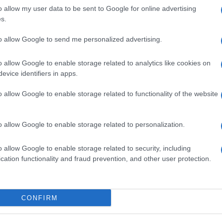
in pubblico, stanno abbottonatissimi. Mi fanno
o allow my user data to be sent to Google for online advertising
s.
a rivoluzione
, un disco fatto di canzoni che
to allow Google to send me personalized advertising.
o di una generazione
, quella che andava alle
conta la copertina del disco: una fotografia della
Milano. Era il 1974. «La mia generazione non ha
o allow Google to enable storage related to analytics like cookies on
 le Brigate Rosse, le bombe… Erano gli anni del
evice identifiers in apps.
i filosofia arrivava a Hegel, venivano saltati a piè
italiano significava arrivare al massimo a
o allow Google to enable storage related to functionality of the website
 D’Annunzio e al Futurismo. E così via fino alla
ere di Gramsci. Così è nata l’egemonia culturale
. «Io ero quello strano della sezione H, quello che
o allow Google to enable storage related to personalization.
 band chiamata Champagne Molotov. Facevamo
el tempo della vita vinci se hai una grande
stragrande maggioranza dei miei compagni la
o allow Google to enable storage related to security, including
cation functionality and fraud prevention, and other user protection.
di amplificatori, chitarre, bassi, batterie e voci
a pratica oggi in disuso. «Ben vengano allora i
ntesto più simile al mio, sono giovani che sanno
CONFIRM
osta a quella del ragazzino che fa un pezzo con
o su Instagram. Negli anni della mia gioventù la
 gruppi e artisti straordinari in ogni genere