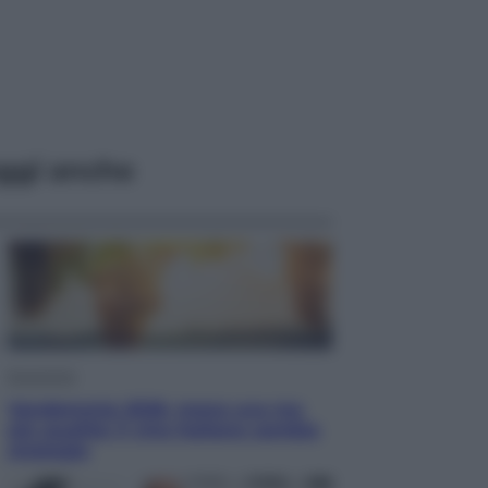
ggi anche
Economia
Vendemmia 2026, meno uva ma
più qualità: il vino italiano cambia
strategia