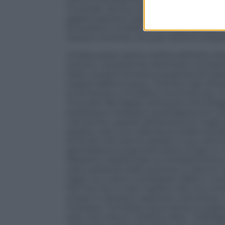
musicale. Anche nel pop commerciale le
giganti assoluti rispetto a quelli che 
di qualità è un’élite. Anche per quanto 
l’acqua corrente, che per carità è utilis
«D’altra parte siamo nell’era dell’arte i
Lennon, certamente diventato ricchissim
soldi, ma perché aveva qualcosa di impo
virgulti della musica, i tronisti e gli in
la ricchezza, si invidiano tra di loro 
mutuato dai rapper americani che sfoggia
sostanza e mostrano quell’approccio com
così anche i jazzisti afroamericani negli
questo, solo una cafonesca rivalsa socia
di fondo che hanno ispirato il suo ultimo
generazione di genitori lascia ai figli 
Abbiamo trasformato la competitività e il
casa, parlando delle persone, si diceva 
Oggi, uno viene considerato fallito o vi
Per me non è così: il grafico del mio con
andati in direzioni opposte» sottolinea. «
mestiere. Tutt’altra cosa è dover svolger
sera. Cito il buon Carletto Marx: “l’obbli