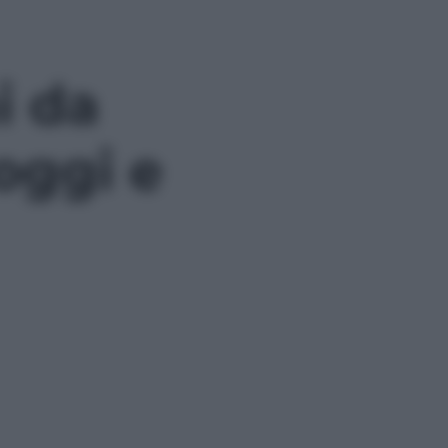
i da
 oggi e