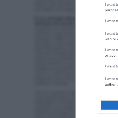
gliene hai cantate quattro”. Poi, però, 
I want t
sorridere» prosegue Ruggeri.
purpose
È un concept album autobiografico
L
I want 
partono da sé per delineare il ritratt
superiori a metà anni Settanta, come rac
sezione H del liceo classico Berchet di 
I want t
vissuto il 1968, ma “gli anni di piombo”,
web or d
pensiero unico scolastico: il programma d
pari Nietzsche e Schopenhauer. Studiare 
I want t
Giovanni Verga senza alcun riferimento a
or app.
terza liceo quando si studiavano le lett
della sinistra in tutti gli ambiti» ricorda
I want t
andava a suonare il basso: avevo una
cover in cantina e ci divertivamo. In qu
passione: per me era la musica, per la 
I want t
politica» ricorda.
authenti
Era un mondo di sale prove improvvisate, 
vere quello dove si faceva la gavetta, un
Måneskin, una band che arriva da un co
suonare, una realtà diametralmente opp
l’iPad e poi passa il tempo a promuoverl
scena musicale era spettacolare. C’erano