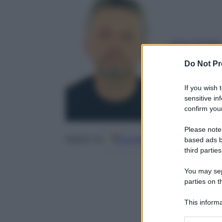
Gianni Poglio
18 Aprile 202
Do Not Pr
If you wish 
sensitive in
confirm your
Please note
Google
Discover
Fo
Seguici su
based ads b
third parties
You may sepa
parties on t
This informa
Participants