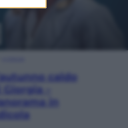
In Edicola
’autunno caldo
i Giorgia –
anorama in
dicola