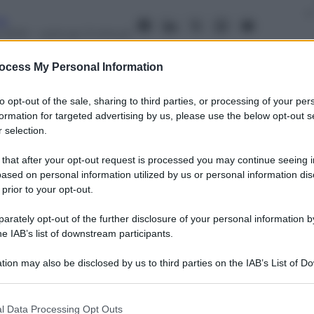
ne
 2013
– Lettura: 3 minuti
ocess My Personal Information
to opt-out of the sale, sharing to third parties, or processing of your per
formation for targeted advertising by us, please use the below opt-out s
nti preferite
 selection.
 Consiglio, resta al suo posto. E intanto
 that after your opt-out request is processed you may continue seeing i
ased on personal information utilized by us or personal information dis
stitute che gli facevano visita in ufficio
 prior to your opt-out.
rately opt-out of the further disclosure of your personal information by
he IAB’s list of downstream participants.
tion may also be disclosed by us to third parties on the IAB’s List of 
 that may further disclose it to other third parties.
 that this website/app uses one or more Google services and may gath
l Data Processing Opt Outs