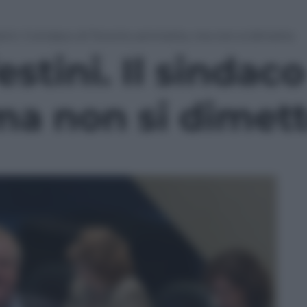
stini. Il sindaco di Toronto ammette, ma non si dimette
estini. Il sindac
a non si dimet