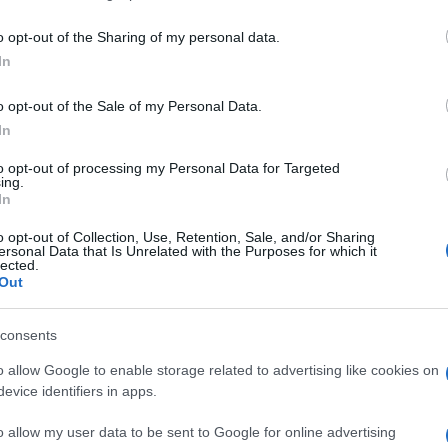
including but not limited to your visit or usage behaviour. You may click 
 to Google and its third-party tags to use your data for below specifi
o opt-out of the Sharing of my personal data.
ogle consent section.
In
o opt-out of the Sale of my Personal Data.
In
to opt-out of processing my Personal Data for Targeted
e dei principali quotidiani canadesi
. Mai come
ing.
Ford
, gode di una simile popolarità, anche se ne
In
o cittadino della città più popolosa del Canada ha
droghe varie durante un festino in cui era, tra
o opt-out of Collection, Use, Retention, Sale, and/or Sharing
ersonal Data that Is Unrelated with the Purposes for which it
lected.
Out
ioda un
video
diffuso nelle scorse settimane. Ma,
siglio comunale ha “candidamente” affermato che
perché quello che fa nella sua vita privata sono
consents
o allow Google to enable storage related to advertising like cookies on
 tutti i sondaggi, che lo vorrebbero a casa.
evice identifiers in apps.
s-Reid
per i principali
network
e giornali canadesi,
desiderano che il sindaco molli la poltrona, ma lui
o allow my user data to be sent to Google for online advertising
siglio (che può sì votargli contro, ma non