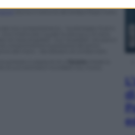
, alcuni raccontato anche di aver sospettato più
o. Per ora sono solo voci senza alcun riscontro
 escort
diurne e notturne del sindaco fosse molto
a del mio comportamento – ha dichiarato Ford in
 – ma il motivo per il quale ho bevuto e mi sono
atto di mera stupidità”. Una “stupidità” che però è
nte compromettere la posizione del primo
– prove alla mano – decidessero di condannarlo.
 le proteste in piazza di chi a
Toronto
chiede la
 di suoi estimatori incrollabili che, invece,
L
d
P
e