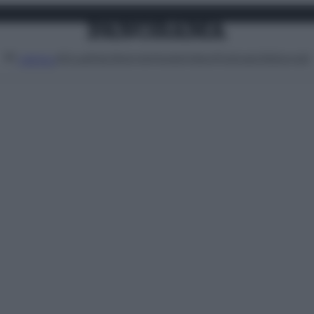
Attualità
Lifestyle
Moda
Video
Podcast
Abbonati
MENU