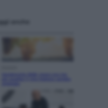
ggi anche
Economia
Vendemmia 2026, meno uva ma
più qualità: il vino italiano cambia
strategia