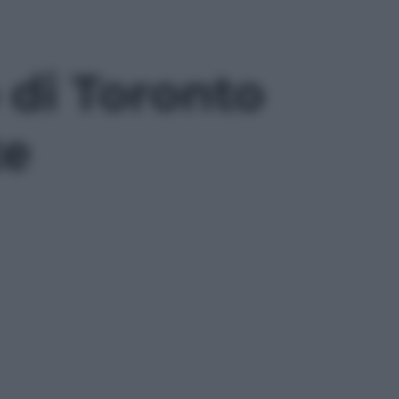
o di Toronto
te