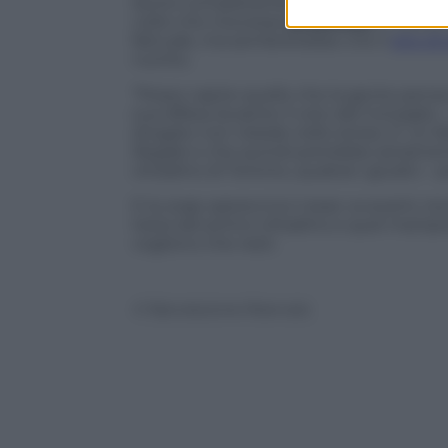
lavoro completamente
ubriaco
. In più
volte che ricevesse
prostitute
in uffici
fattuale, ma sembrerebbe che il
giro di
nutrito.
“Posso capire quello che la gente pens
sua difesa durante il voto del Consiglio
drogato non risiede nello stress. E’ un f
illegale e che quindi potrebbe seriame
cittadino di Toronto, qualora i giudici 
E la
soap opera
a luci rosse va avanti, tra
testa del primo cittadino e quel manipolo
vogliono che resti.
© Riproduzione Riservata