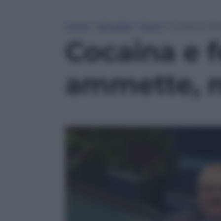
Home
»
Attualità
»
Esteri
»
Cocaina e fe
Cocaina e f
ammette, m