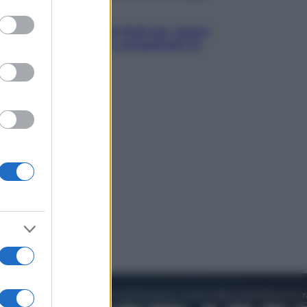
to grant or
Televisione
ed purposes
Estate da anime: 10 titoli per capire
il fenomeno che ha conquistato la
cultura pop