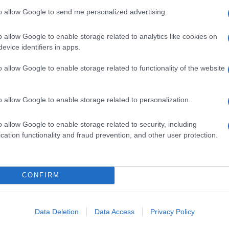
one, di conformisti dell’anti-conformismo, di
to allow Google to send me personalized advertising.
d abbracciare ogni causa, anche sbagliata, dalla
te dei comunisti, contro la libertà) fino al più
la polizia.
o allow Google to enable storage related to analytics like cookies on
evice identifiers in apps.
ventarono la perfetta definizione di
gauche-caviar
,
e un bicchiere di champagne solidarizzava con i
o allow Google to enable storage related to functionality of the website
enze dei volgari e incolti agenti di Pubblica
ochi intellettuali italiani a non essere
estatori avessero la faccia e i vizi dei figli di papà,
i”, ma non lo ascoltò nessuno, anzi fu considerato
o allow Google to enable storage related to personalization.
o allow Google to enable storage related to security, including
erchè da quegli anni sono nati tutti i vizi che
cation functionality and fraud prevention, and other user protection.
dal ricatto culturale, dalla neo-lingua orwelliana,
istra, se ha perso il potere politico, mantiene
stro sfortunato paese.
o che Calabresi fu ucciso. Perché Calabresi non
CONFIRM
lo sbirro rozzo, violento, sostanzialmente stupido.
i umanità. Piaceva persino ai suoi avversari,
uestura in circostanze mai chiarite, era quasi un suo
Data Deletion
Data Access
Privacy Policy