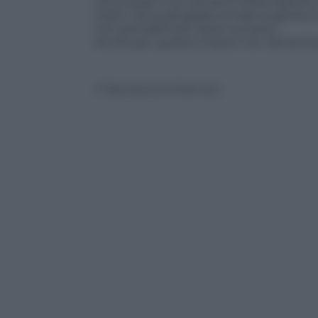
vizi ai quali in la cultura e l’informazio
nostri, nel quali grazie al Cielo la gent
non prenderli più tanto sul serio.
Anche per questo è bene non dimentic
© Riproduzione Riservata