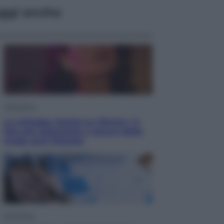
ggi anche
Televisione
Le schegge riporta su Disney+ il
lato più seducente e oscuro della
moda anni Ottanta
Economia