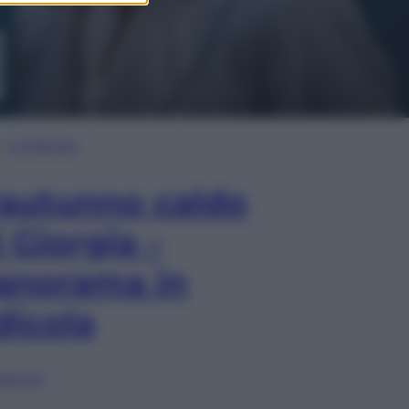
In Edicola
’autunno caldo
i Giorgia –
anorama in
dicola
lia ora