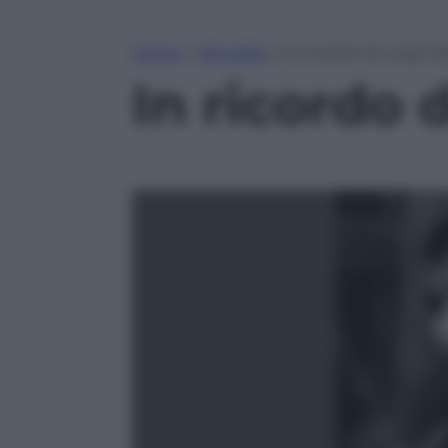
Home
»
Attualità
»
In ricordo di Luigi Ca
In ricordo 