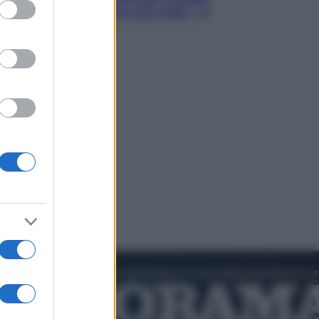
ed purposes
Hugh Jackman, altro che eroe! – Il
video in esclusiva