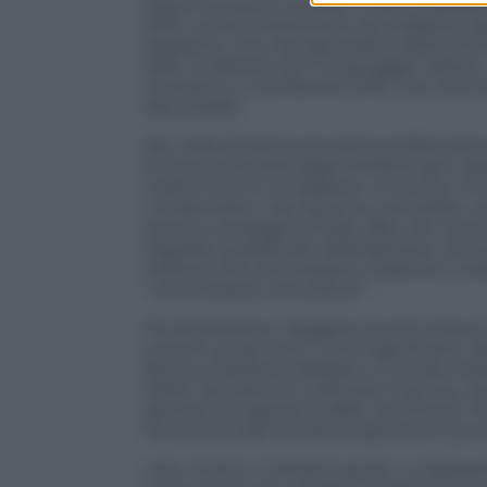
Eppure proprio a quella morte Calabresi f
stato ucciso, tantomeno da Calabresi, e
assassino. Uno dei giornaletti della sin
Sofri, si distinse per il linguaggio odio
riusciamo a considerare Sofri una vittim
discutibile).
Ma
Lotta Continua
da sola avrebbe potuto
la canea di insulti degli intellettuali e d
creata intorno a Calabresi. Le scritte m
condannate e da nessuno cancellate, eran
questa campagna d’odio. Ben più osceno
l’appello, pubblicato dall’
Espresso
, nel 
indicare nel commissario Calabresi il resp
“commissario torturatore”.
Fa impressione rileggere questo elenco o
trovano quasi tutti i nomi significativi 
Bocca a Norberto Bobbio e Camilla Ced
Fellini, da Dario Fo a Renato Guttuso, da
(ahimè) a Eugenio Scalfari, da Oliviero T
Pochissimi dei firmatari espressero pent
I più, invece, ci presero gusto. La lapi