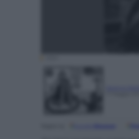
ANSA
Serenus Zei
17 Maggio 20
Google
Discover
Fo
Seguici su