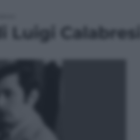
labresi
di Luigi Calabres