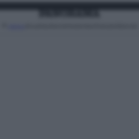
Attualità
Lifestyle
Moda
Video
Podcast
Abbonati
MENU