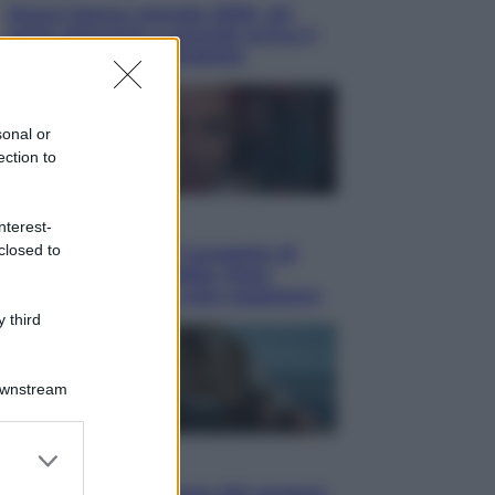
Nuovo bonus energia 2026, chi
potrà ottenerlo e quando arriva il
nuovo aiuto sulle bollette
sonal or
ection to
Televisione
nterest-
closed to
Squid Game USA, il progetto di
David Fincher sarebbe stato
accantonato. Ecco cosa sappiamo
 third
Downstream
er and store
Cinema
to grant or
Robin Hood – Il prezzo del sangue: