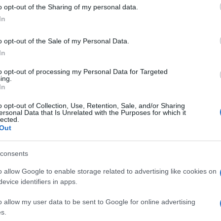
 to Google and its third-party tags to use your data for below specifi
gliori poliziotti che Milano e l’Italia abbiano mai
o opt-out of the Sharing of my personal data.
ogle consent section.
ciava la moglie incinta e due figli, uno dei quali
In
o opt-out of the Sale of my Personal Data.
o, nel 1997, al termine di una serie lunghissima di
i. La sentenza di condanna definitiva, che portò fra
In
Sofri, lasciò più di un dubbio. Al di là di ogni opinione
giustizia che arriva 25 anni dopo è sempre una
to opt-out of processing my Personal Data for Targeted
ing.
In
o, dove si applica una Giustizia ben più Alta, la
o di più fragile e approssimativo. A questo bisogna
o opt-out of Collection, Use, Retention, Sale, and/or Sharing
ersonal Data that Is Unrelated with the Purposes for which it
lected.
Out
re a parlare
, a raccontare per chi non c’era, non
ancora, come ha osato scrivere uno dei protagonisti
ero “formidabili”. Per chi avvolge nell’aura
consents
 un po’ idealista, un po’ scapigliata, quella che fu
enza, di terrorismo.
o allow Google to enable storage related to advertising like cookies on
evice identifiers in apps.
nascere i pochi embrioni di libertà che portava nel
asia al potere”, come gridavano gli studenti della
o allow my user data to be sent to Google for online advertising
e. Ha portato invece al potere, potere culturale,
s.
, se non direttamente potere politico, una categoria