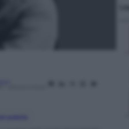
Le
tblom
17
– Lettura: 5 minuti
nti preferite