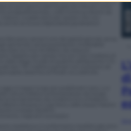
u crocifisso. L’unica cosa certa è che Pinelli non è
ppure quel giorno partì la gara ad indicarlo come
istra extraparlamentare,
Lotta Continua
, diretto da
so, violento, crudele (ed è per questo che non
a, anche se la sua colpevolezza giudiziaria è
 fare poco, senza il coro dei grandi giornali, senza
egli opinionisti, senza la pressione intollerabile
inacciose sui muri di Milano, da nessuno
o l’aspetto più vistoso ma non il più insidioso di
L
 dello sfogo murale di qualche adolescente vi fu
quale ben 757
maîtres à penser
non evitavano ad
onsabile della fine di Pinelli, né a definirlo
d
P
ggi, è troppo lungo per pubblicarlo tutto, vi si
della cultura italiana contemporanea: da Giorgio
erna (ovviamente), da Umberto Eco a Federico
e
 Alberto Moravia a Luigi Nono, dallo stesso Pasolini
oscani a Cesare Zavattivi.
imento, negli anni successivi.
Sfog
dazione mediatica e il conformismo intellettuale sono