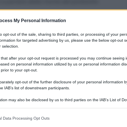
a parlare della morte del poliziotto
ocess My Personal Information
to opt-out of the sale, sharing to third parties, or processing of your per
formation for targeted advertising by us, please use the below opt-out s
 selection.
 that after your opt-out request is processed you may continue seeing i
ased on personal information utilized by us or personal information dis
 prior to your opt-out.
rately opt-out of the further disclosure of your personal information by
he IAB’s list of downstream participants.
tion may also be disclosed by us to third parties on the IAB’s List of 
 that may further disclose it to other third parties.
e 9.15 di mattina un giovane funzionario di polizia
 that this website/app uses one or more Google services and may gath
l Data Processing Opt Outs
mi-centrale di Milano, dirigendosi verso la sua auto
including but not limited to your visit or usage behaviour. You may click 
non salirà mai: due colpi di Smith & Wesson posero