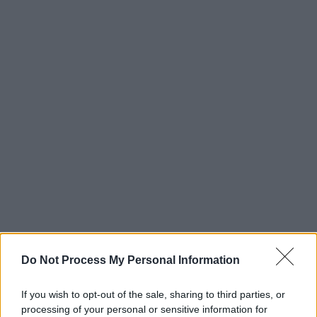
Do Not Process My Personal Information
If you wish to opt-out of the sale, sharing to third parties, or
processing of your personal or sensitive information for