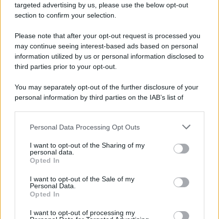
targeted advertising by us, please use the below opt-out
section to confirm your selection.
Please note that after your opt-out request is processed you
may continue seeing interest-based ads based on personal
information utilized by us or personal information disclosed to
third parties prior to your opt-out.
You may separately opt-out of the further disclosure of your
personal information by third parties on the IAB’s list of
downstream participants.
Personal Data Processing Opt Outs
This information may also be disclosed by us to third parties
on the IAB’s List of Downstream Participants that may further
I want to opt-out of the Sharing of my
disclose it to other third parties.
personal data.
Opted In
Please note that this website/app uses one or more Google
services and may gather and store information including but
I want to opt-out of the Sale of my
Personal Data.
not limited to your visit or usage behaviour. You may click to
Opted In
grant or deny consent to Google and its third-party tags to
use your data for below specified purposes in below Google
I want to opt-out of processing my
consent section.