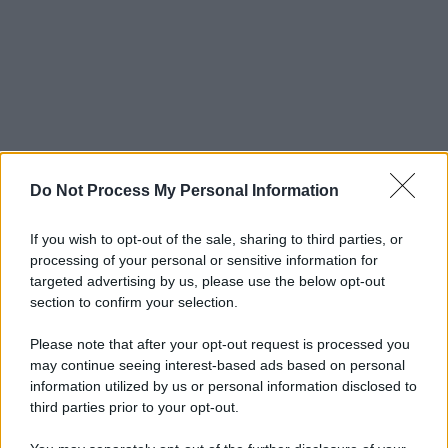
Do Not Process My Personal Information
If you wish to opt-out of the sale, sharing to third parties, or
processing of your personal or sensitive information for
targeted advertising by us, please use the below opt-out
section to confirm your selection.
Please note that after your opt-out request is processed you
may continue seeing interest-based ads based on personal
information utilized by us or personal information disclosed to
third parties prior to your opt-out.