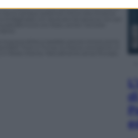
uerra all’Isis che l’America non ha voluto combattere.
che il Califfato non fosse quel pericolo terrificante
lare hanno sempre sostenuto che la vera minaccia
sti di Al-Baghdadi non dovevano far paura se non per
a piattaforma di uno Stato, anche i terroristi
lpire).
e la guerra all’Isis si sarebbe potuta vincere prima.
sentabili” Putin e Trump, la chance concreta di un
ce in Medio Oriente. Naturalmente senza l’Europa,
L
d
P
e