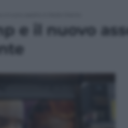
 e il nuovo assetto in Medio Oriente
p e il nuovo ass
nte