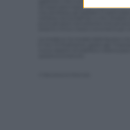
aspettarci che si arrivi alla fine della g
Gli osservatori erano per lo più convinti 
che sembrava, gli israeliani in partico
nell’area veniva dall’Iran e che i jihadi
puntuali azioni terroristiche (ma senza l
avranno minori mezzi e strumenti per co
La morale (o l’a-morale) della favola è ch
E che c’è finalmente, grazie agli “impre
nuovo assetto di stabilità e relativa pa
questa sconosciuta.
© Riproduzione Riservata