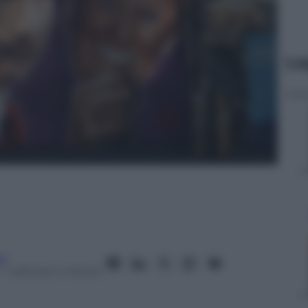
Le
ra
– Lettura: 4 minuti