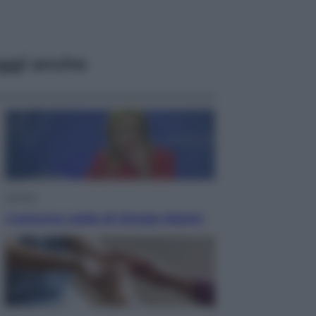
ggi anche
Politica
L’autunno caldo di Giorgia Meloni