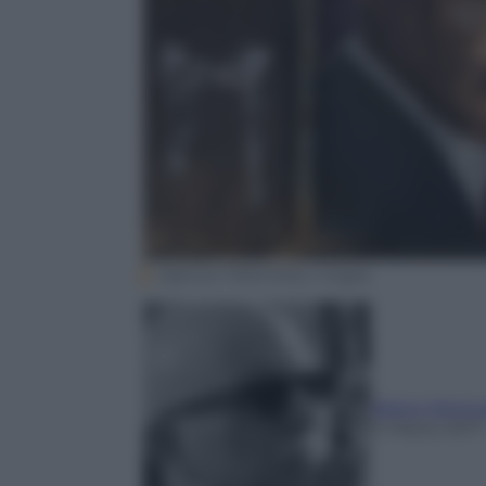
Spencer Platt/Getty Images
Marco Ventu
11 Marzo 2017