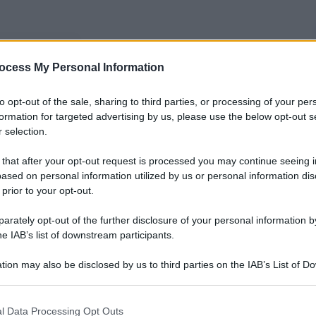
nti preferite
ocess My Personal Information
i in Siria può arrivare la fine della
to opt-out of the sale, sharing to third parties, or processing of your per
ica estera diversa, si poteva vincere
formation for targeted advertising by us, please use the below opt-out s
 selection.
 that after your opt-out request is processed you may continue seeing i
ased on personal information utilized by us or personal information dis
 prior to your opt-out.
rately opt-out of the further disclosure of your personal information by
he IAB’s list of downstream participants.
tion may also be disclosed by us to third parties on the IAB’s List of 
 that may further disclose it to other third parties.
 that this website/app uses one or more Google services and may gath
l Data Processing Opt Outs