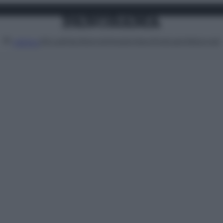
Attualità
Lifestyle
Moda
Video
Podcast
Abbonati
MENU