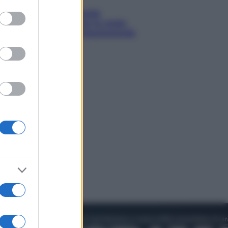
to grant or
ed purposes
Sea-Doo: dalla velocità
all’esplorazione, così le moto
d’acqua stanno rivoluzionando
l’outdoor