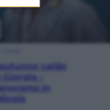
In Edicola
’autunno caldo
i Giorgia –
anorama in
dicola