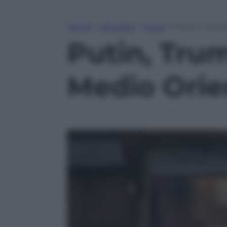
Home
»
Attualità
»
Esteri
»
Putin, Trump
Putin, Trum
Medio Orie