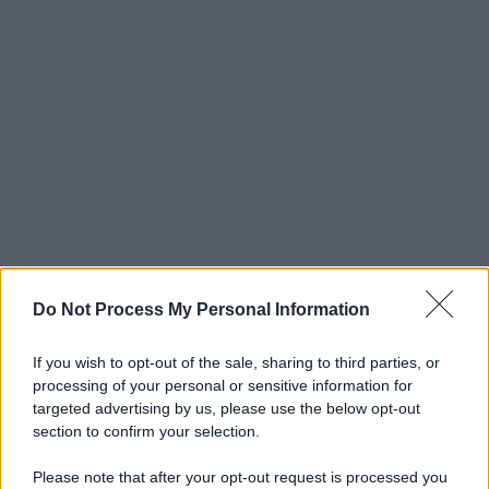
Do Not Process My Personal Information
If you wish to opt-out of the sale, sharing to third parties, or
processing of your personal or sensitive information for
targeted advertising by us, please use the below opt-out
section to confirm your selection.
Please note that after your opt-out request is processed you