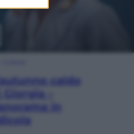
In Edicola
’autunno caldo
i Giorgia –
anorama in
dicola