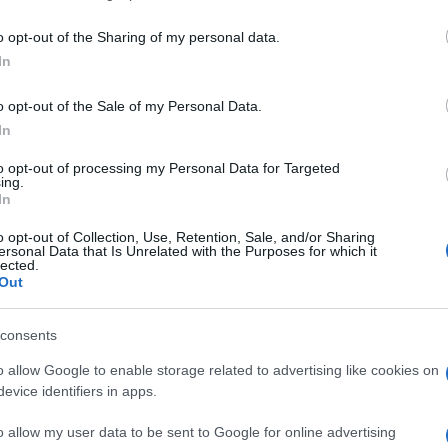
including but not limited to your visit or usage behaviour. You may click 
 to Google and its third-party tags to use your data for below specifi
o opt-out of the Sharing of my personal data.
ogle consent section.
In
o opt-out of the Sale of my Personal Data.
In
to opt-out of processing my Personal Data for Targeted
ing.
In
o opt-out of Collection, Use, Retention, Sale, and/or Sharing
 Ho cominciato questo lavoro 25 anni fa, cronista
ersonal Data that Is Unrelated with the Purposes for which it
fu legato ad una violenza alla Stazione Centrale di
lected.
 vertici sulla sicurezza in prefettura dove sono
Out
on le frasi post incontro: «chiederemo più uomini al
stri degli interni e sindaci di Milano presentare le
consents
20, poi quelle notturne, poi quelle con il sensore
iuto, poi 30. Abbiamo seguito e ripreso decine di
o allow Google to enable storage related to advertising like cookies on
a maniera: camionette che portavano via i clandestini
evice identifiers in apps.
 giorno dopo erano bellamente al loro posto. Questo
po lo stupro durato ore ai danni di una turista sono
o allow my user data to be sent to Google for online advertising