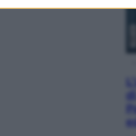
L
d
P
e