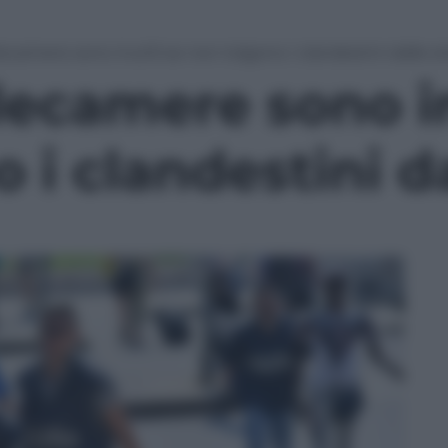
elecamere sono inutili se non tolgono i clandestini dalle s
elecamere sono in
 i clandestini d