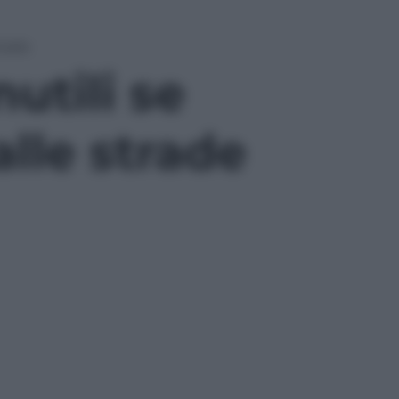
trade
utili se
alle strade