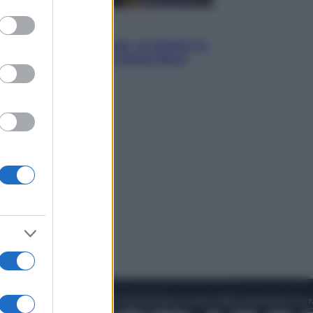
to grant or
ed purposes
Cinema
Greta e le favole vere, al cinema la
fiaba ecologica con Raoul Bova