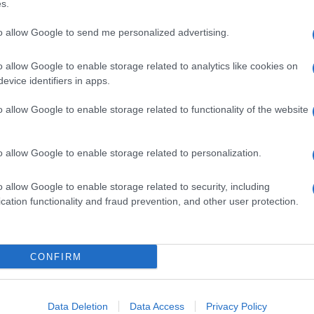
s.
e più occhi elettronici… Come se questo bastasse a
sicuro. Invece si tratta dell’ennesima acqua lanciata
to allow Google to send me personalized advertising.
isa in più o 5 nuove telecamere. Chi bivacca
o allow Google to enable storage related to analytics like cookies on
 se ne frega bellamente di questo; ci convive in
evice identifiers in apps.
in maniera evidente dalle finestre della
zzale. Già oggi ci sono uomini e mezzi ma i reati
o allow Google to enable storage related to functionality of the website
 nascondere il nocciolo della questione, la vera
o allow Google to enable storage related to personalization.
no sempre li? Stiamo parlando di persone che non
trare e girare liberi in Italia, non hanno un
o allow Google to enable storage related to security, including
cation functionality and fraud prevention, and other user protection.
ne ed il problema. O forse non si ha il coraggio di
be: non aggiungendo polizia e tecnologia ma
CONFIRM
sarà solo attesa del prossimo stupro, del prossimo
ocrisia.
Data Deletion
Data Access
Privacy Policy