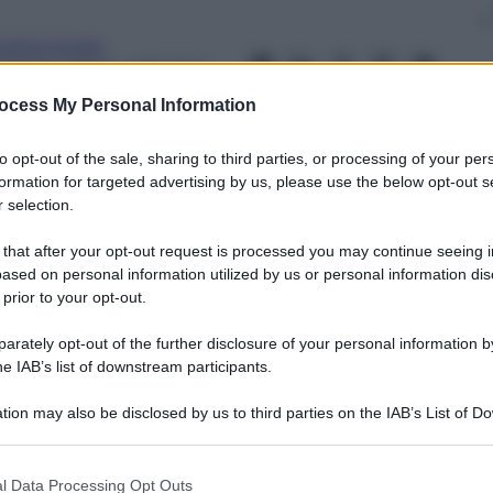
ndrea Soglio
 Maggio 2023
– Lettura: 2
inuti
ocess My Personal Information
to opt-out of the sale, sharing to third parties, or processing of your per
formation for targeted advertising by us, please use the below opt-out s
 selection.
nti preferite
 that after your opt-out request is processed you may continue seeing i
ased on personal information utilized by us or personal information dis
ne Centrale a Milano sta portando alle
 prior to your opt-out.
a svolta nei confronti dei migranti
rately opt-out of the further disclosure of your personal information by
he IAB’s list of downstream participants.
tion may also be disclosed by us to third parties on the IAB’s List of 
 that may further disclose it to other third parties.
 that this website/app uses one or more Google services and may gath
l Data Processing Opt Outs