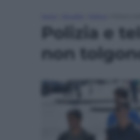
Home
»
Attualità
»
Politica
»
Polizia e t
Polizia e t
non tolgono