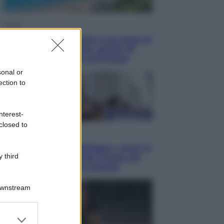
Viaggi
La Thailandia segreta è sul mare: 8
luoghi tra delfini rosa, grotte di
smeraldo e villaggi sull’acqua
sonal or
ection to
nterest-
closed to
Esteri
Il «Mamdani del Michigan» vince le
 third
primarie dem: perché Trump ora
sogna il colpaccio al Senato
Downstream
er and store