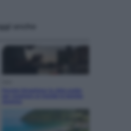
ggi anche
Esteri
Perché Hiroshima: la città scelta
per mostrare al mondo la bomba
atomica