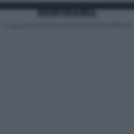
Attualità
Lifestyle
Moda
Video
Podcast
Abbonati
MENU