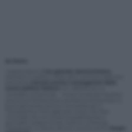
da Roma
I sopravvissuti all’
era glaciale democristiana
stentano a crederci. Dopo oltre vent’anni dalla loro
estinzione
rieccoli ancora lì protagonisti della
scena politica italiana
con, addirittura, un
candidato al Quirinale. Invece di varcare l’austero
portone di Montecitorio, sembra di attraversare la
porta del tempo ed ecco incontrare per il
Transatlantico l’ottuagenario Ciriaco De Mita
circondato da uno stuolo di parlamentari e
giornalisti, tessere la tela, insieme a Pierluigi
Castagnetti, in favore del loro vecchio amico
Sergio