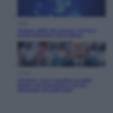
Scienza
Meduse, addio alle punture. Arriva lo
scudo elettronico che le blocca
Cronaca
Infantino, nuovo scandalo: avrebbe
pagato una buonuscita a sei zeri
all’amante (coi soldi Uefa)