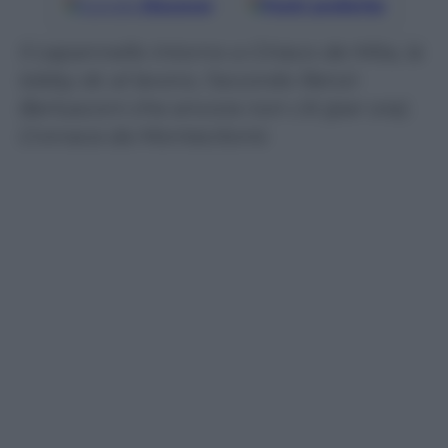
Google
Discover
Fonti preferite
Il capannello intorno a Ciriaco de Mita, la
lobby dc al lavoro, l’accordo Renzi-
Berlusconi che ancora non c’è (per ora).
Cronaca da Montecitorio