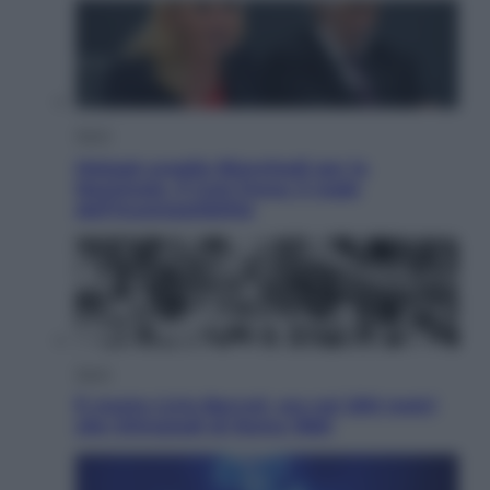
Sport
Malagò sceglie Bianchedi per la
Nazionale. Il Coni frena: il nodo
dell’incompatibilità
Sport
È morto Livio Berruti, oro nei 200 metri
alle Olimpiadi di Roma 1960