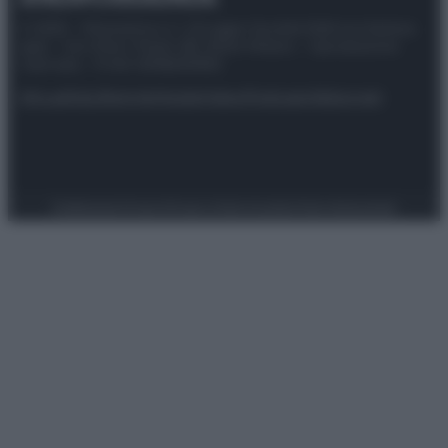
© 2025 – Panorama s.r.l. (Gruppo Società Editrice Italiana
spa) – Via Vittor Pisani 28, 20124 Milano – riproduzione
riservata – P.IVA 10518230965
Attualità
Lifestyle
Moda
Video
Podcast
Abbonati
Preferenze Privacy
Privacy Policy
Cookie Policy
Note legali