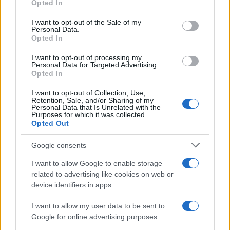
Opted In
Please note that this website/app uses one or more Google
services and may gather and store information including but
I want to opt-out of the Sale of my
Personal Data.
not limited to your visit or usage behaviour. You may click to
Opted In
grant or deny consent to Google and its third-party tags to
use your data for below specified purposes in below Google
I want to opt-out of processing my
consent section.
Personal Data for Targeted Advertising.
Opted In
I want to opt-out of Collection, Use,
Retention, Sale, and/or Sharing of my
Personal Data that Is Unrelated with the
Purposes for which it was collected.
Opted Out
Google consents
I want to allow Google to enable storage
related to advertising like cookies on web or
device identifiers in apps.
I want to allow my user data to be sent to
Google for online advertising purposes.