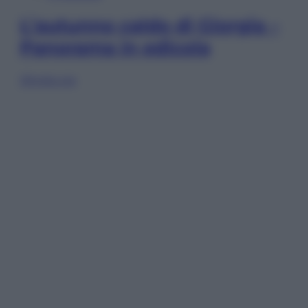
L’autunno caldo di Giorgia –
Panorama in edicola
Sfoglia ora