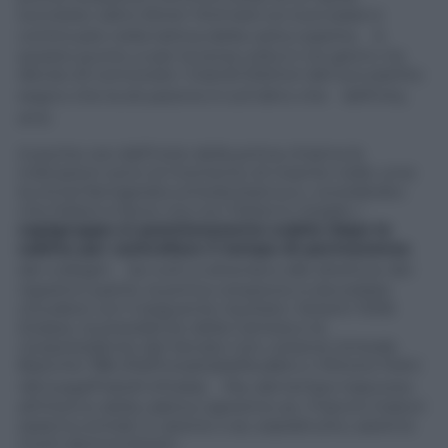
successo, salvo dover ritornare sui suoi passi e
continuare nella tattica della carta coperta. A
questo punto, e per la terza volta in tre giorni, ha
deciso di convocare i Grandi Elettori del suo partito
segno che la situazione è tutt’altro che definita,
anzi.
A poche ore dall’inizio della prima chiama le
indicazioni sono al momento di inserire nelle urne
la ormai famigerata scheda bianca e, considerato
che fidarsi è bene ma non fidarsi è meglio, i
capigruppo si posizioneranno subito dopo le
cabine per controllare il tempo di permanenza
dei colleghi. Se tutti si atterrano alle direttive dei
rispettivi partiti, la prima votazione si dovrebbe
chiudere con il seguente risultato: Votanti 1006
(Grasso, la presidente della Camera e la
vicepresidente del Senato non votano); Schede
Bianche 786 (Pd/ForzaItalia/Ncd/etc.); Vittorio Feltri
48 (Lega/Fratelli d’Italia). Ma, dal tempo trascorso
all’interno della cabina capiremo se i Franchi tiratori
saranno entrati in azione o se, soprattutto, saremo
morti democristiani.