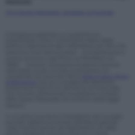
Mattarella
.
Chi è Sergio Mattarella, candidato al Quirinale
E bisognava aspettare un quarantenne,
presentatosi come il rottamatore della classe
politica colpevole di ogni nefandezza, per dirci che
saremmo morti democristiani (contrariamente a
quanto scriveva Luigi Pintor sul Manifesto nel
1983)?. Tuttavia, nonostante le grandi manovre
della lobby scudo-crociata, la situazione si è
complicata non poco per Renzi
dopo il netto rifiuto
di Berlusconi
che, pur consapevole della forte
presenza di molti ex Dc all’interno di Forza Italia,
non ha certo dimenticato la posizione contraria,
dello stesso Mattarella, nei confronti della legge
Mammì.
In un primo momento il Presidente del Consiglio
era stato addirittura tentato dall’idea di gettare
nella mischia l’autore del Mattarellum sin dalla
prima votazione, convinto forse di un facile