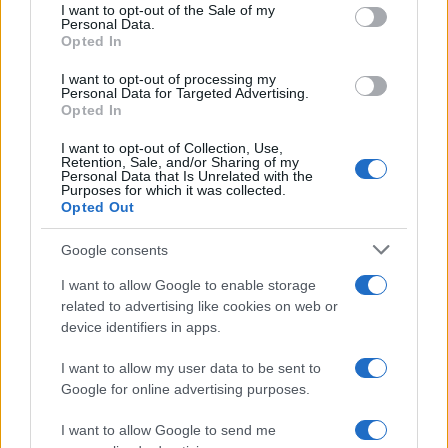
services and may gather and store information including but
I want to opt-out of the Sale of my
Personal Data.
not limited to your visit or usage behaviour. You may click to
Opted In
grant or deny consent to Google and its third-party tags to
use your data for below specified purposes in below Google
I want to opt-out of processing my
consent section.
Personal Data for Targeted Advertising.
Opted In
I want to opt-out of Collection, Use,
Retention, Sale, and/or Sharing of my
Personal Data that Is Unrelated with the
Purposes for which it was collected.
Opted Out
Google consents
I want to allow Google to enable storage
related to advertising like cookies on web or
device identifiers in apps.
I want to allow my user data to be sent to
Google for online advertising purposes.
I want to allow Google to send me