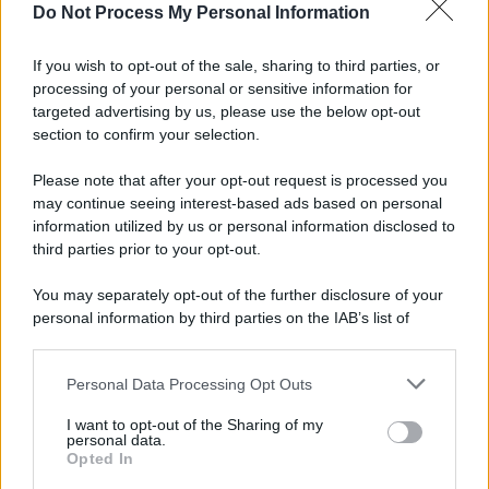
Do Not Process My Personal Information
If you wish to opt-out of the sale, sharing to third parties, or
processing of your personal or sensitive information for
targeted advertising by us, please use the below opt-out
section to confirm your selection.
Please note that after your opt-out request is processed you
may continue seeing interest-based ads based on personal
information utilized by us or personal information disclosed to
third parties prior to your opt-out.
You may separately opt-out of the further disclosure of your
personal information by third parties on the IAB’s list of
downstream participants.
Personal Data Processing Opt Outs
This information may also be disclosed by us to third parties
on the IAB’s List of Downstream Participants that may further
I want to opt-out of the Sharing of my
disclose it to other third parties.
personal data.
Opted In
Please note that this website/app uses one or more Google