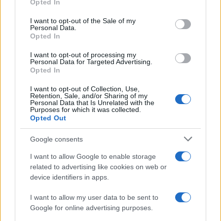
Opted In
Please note that this website/app uses one or more Google
services and may gather and store information including but
I want to opt-out of the Sale of my
Personal Data.
not limited to your visit or usage behaviour. You may click to
Opted In
grant or deny consent to Google and its third-party tags to
use your data for below specified purposes in below Google
I want to opt-out of processing my
consent section.
Personal Data for Targeted Advertising.
Opted In
I want to opt-out of Collection, Use,
Retention, Sale, and/or Sharing of my
Personal Data that Is Unrelated with the
Purposes for which it was collected.
Opted Out
Google consents
I want to allow Google to enable storage
related to advertising like cookies on web or
device identifiers in apps.
I want to allow my user data to be sent to
Google for online advertising purposes.