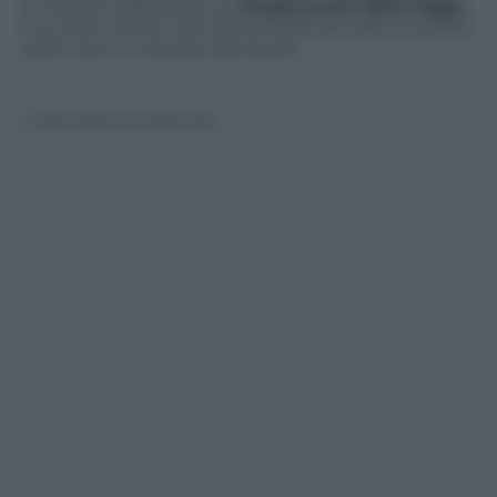
su quesiti referendari su
singoli punti della legge
e su altre norme che hanno destrutturato in questi
ultimi anni il mercato del lavoro.
© Riproduzione Riservata