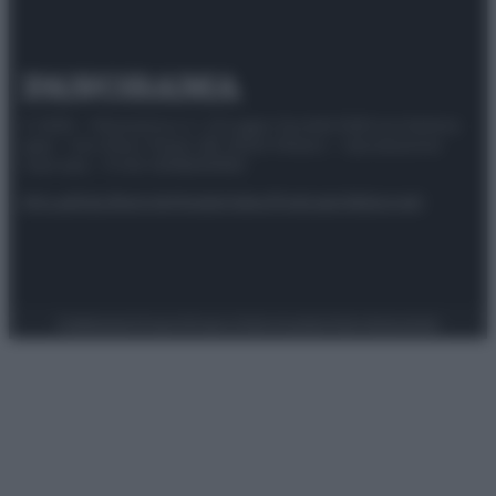
© 2025 – Panorama s.r.l. (Gruppo Società Editrice Italiana
spa) – Via Vittor Pisani 28, 20124 Milano – riproduzione
riservata – P.IVA 10518230965
Attualità
Lifestyle
Moda
Video
Podcast
Abbonati
Preferenze Privacy
Privacy Policy
Cookie Policy
Note legali