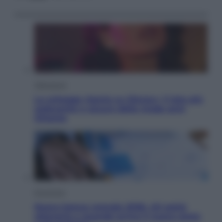
Televisione
Le schegge riporta su Disney+ il lato più
seducente e oscuro della moda anni
Ottanta
Economia
Nuovo bonus energia 2026, chi potrà
ottenerlo e quando arriva il nuovo aiuto