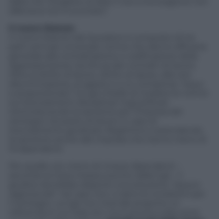
dalla crisi. Scegliere di dare il via a una stagione non
difensiva non è scontato”.
Il nuovo Statuto
Il nuovo Statuto dei lavoratori è composto di tre
parti: principi universali; norme che danno efficacia
generale alla contrattazione e codificazione della
rappresentanza; riscrittura dei contratti di lavoro.
Oltre al diritto al lavoro, diritto al riposo, alla non
discriminazione, al sapere e a un compenso ”equo
e proporzionato” la Cgil chiede di rivedere le norme
sui licenziamenti disciplinari ingiustificati
reintroducendo la sanzione per l’impresa del
reintegro nel posto di lavoro in caso di
licenziamento giudicato illegittimo e estendendo
la sanzione anche alle imprese che hanno meno di
15 dipendenti.
Per quelle con meno di cinque dipendenti –
secondo la Carta messa a punto dalla Cgil – il
giudice dovrebbe disporre una soluzione ”equa e
ragionevole” nel caso non ci siano le condizioni per
il reintegro. La Cgil non intende proporre un
referendum sul Jobs Act ma è pronta a discutere