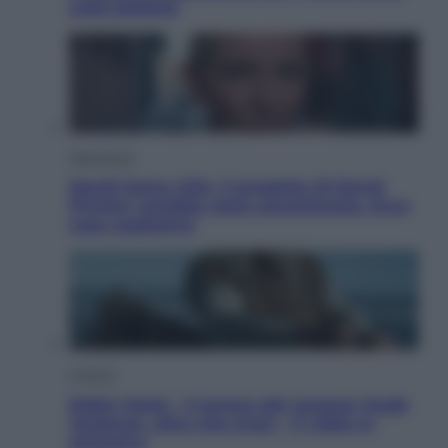
sulle bollette
Televisione
Squid Game USA, il progetto di David
Fincher sarebbe stato accantonato. Ecco
cosa sappiamo
Cinema
Robin Hood – Il prezzo del sangue: Hugh
Jackman, altro che eroe! – Il video in
esclusiva