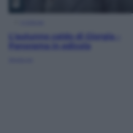
In Edicola
L’autunno caldo di Giorgia –
Panorama in edicola
Sfoglia ora