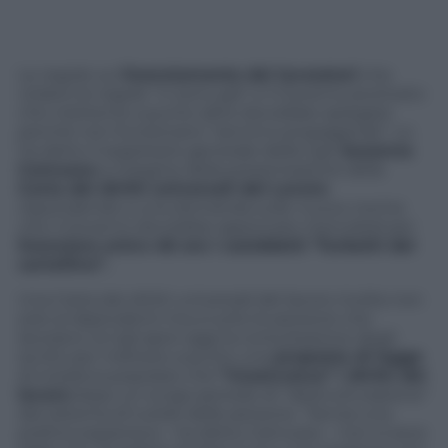
Le regole sul
licenziamento dei lavoratori
che
violano le regole ”ci sono già” e il Governo piuttosto
che metterne a punto altre dovrebbe spiegare
perchè non funzionano ”sennò è propaganda”. Lo
ha detto il segretario generale della Cgil,
Susanna
Camusso
a margine della presentazione della
Carta dei diritti universali del Lavoro
rispondendo a una domanda sulle nuove norme
che il Governo dovrebbe approvare mercoledì per
licenziare entro 48 ore i cosiddetti “furbetti del
cartellino”.
Una Carta dei diritti universali del lavoro rivolta non
solo ai dipendenti ma a tutte le persone che
lavorano: la Cgil apre oggi la consultazione degli
iscritti per mettere a punto una
proposta di legge
di iniziativa popolare che
”ricostruisca” i diritti del
lavoro
dopo un lungo periodo di ”destrutturazione”
del sistema di tutele delle persone. ”Senza una
politica espansiva – ha detto Camusso – non si esce