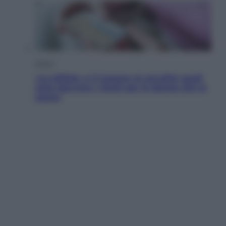
Salute
«La pillola» e il tumore al cervello: quali
sono davvero i rischi per le donne che la
usano