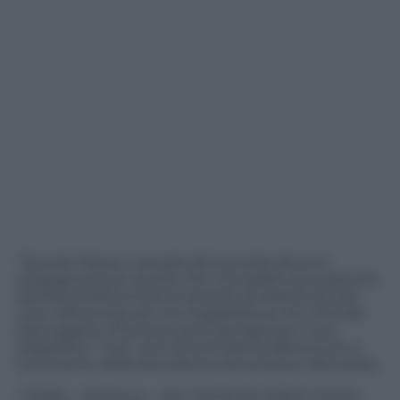
“Questo Paese e questa democrazia devono
vergognarsi per quello che mio padre sta subendo.
Questa politica si dovra’ pentire di essersi ancora
una volta arresa ad una magistratura che intende
distruggere chiunque provi ad arginare il suo
strapotere”
. Cosi’ una nota di Marina Berlusconi a
commento della decadenza da senatore del padre.
“L’Italia
– continua –
non merita di vedere l’uomo