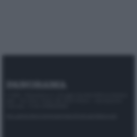
© 2025 – Panorama s.r.l. (Gruppo Società Editrice Italiana
spa) – Via Vittor Pisani 28, 20124 Milano – riproduzione
riservata – P.IVA 10518230965
Attualità
Lifestyle
Moda
Video
Podcast
Abbonati