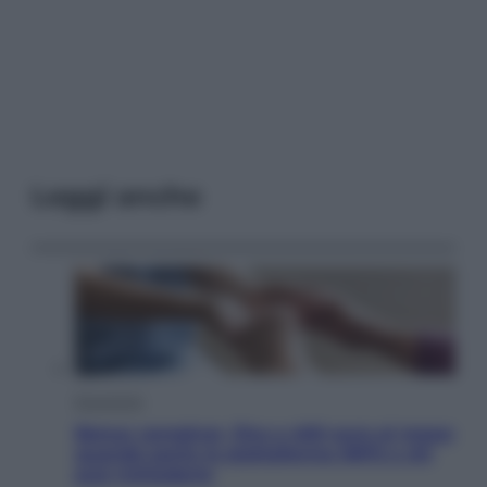
Leggi anche
Economia
Bonus caregiver, fino a 400 euro al mese:
quando parte la piattaforma INPS e chi
può richiederlo