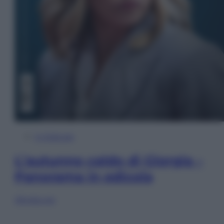
In Edicola
L’autunno caldo di Giorgia –
Panorama in edicola
Sfoglia ora