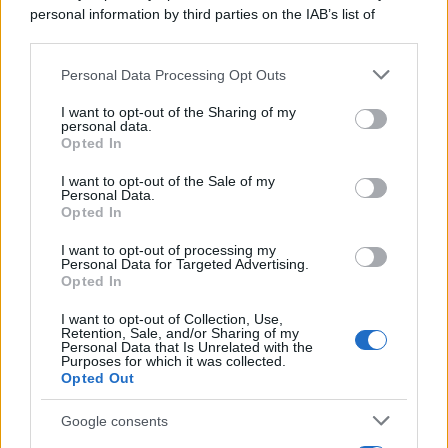
personal information by third parties on the IAB’s list of
downstream participants.
Personal Data Processing Opt Outs
This information may also be disclosed by us to third parties
on the IAB’s List of Downstream Participants that may further
I want to opt-out of the Sharing of my
disclose it to other third parties.
personal data.
Opted In
Please note that this website/app uses one or more Google
services and may gather and store information including but
I want to opt-out of the Sale of my
Personal Data.
not limited to your visit or usage behaviour. You may click to
Opted In
grant or deny consent to Google and its third-party tags to
use your data for below specified purposes in below Google
I want to opt-out of processing my
consent section.
Personal Data for Targeted Advertising.
Opted In
I want to opt-out of Collection, Use,
Retention, Sale, and/or Sharing of my
Personal Data that Is Unrelated with the
Purposes for which it was collected.
Opted Out
Google consents