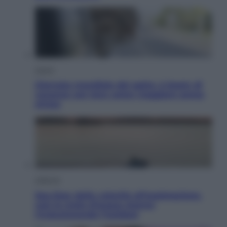
Viaggi
Giornata mondiale del gatto, è boom di
vacanze con loro: come viaggiare senza
stress
Lifestyle
Sea-Doo: dalla velocità all’esplorazione,
così le moto d’acqua stanno
rivoluzionando l’outdoor