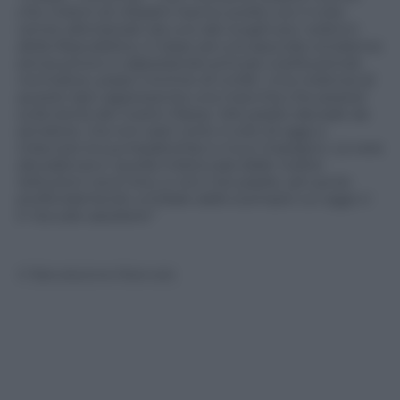
che milioni di cittadini hanno scelto con il voto
venire allontanato da uno dei luoghi piu’ solenni
della Repubblica, in base ad una assurda condanna
senza prove e calpestando principi costituzionali,
normative, prassi minime di civilta’. Una violenza di
questo tipo rappresenta una macchia che pesera’
sulla storia del nostro Paese. Mio padre decade da
senatore, ma non sara’ certo il voto di oggi a
intaccare la sua leadership e il suo impegno. La vera
decadenza e’ quella imboccata dalle nostre
istituzioni: sono loro, e non mio padre, ad uscire
profondamente umiliate dallo scempio cui oggi ci
e’ toccato assistere”
© Riproduzione Riservata