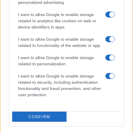
personalized advertising.
I want to allow Google to enable storage
related to analytics like cookies on web or
device identifiers in apps.
I want to allow Google to enable storage
related to functionality of the website or app.
I want to allow Google to enable storage
related to personalization.
I want to allow Google to enable storage
related to security, including authentication
functionality and fraud prevention, and other
user protection.
CONFIRM