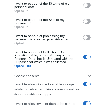
on the IAB’s List of Downstream Participants that may further
I want to opt-out of the Sharing of my
disclose it to other third parties.
personal data.
Opted In
Please note that this website/app uses one or more Google
services and may gather and store information including but
I want to opt-out of the Sale of my
Personal Data.
not limited to your visit or usage behaviour. You may click to
Opted In
grant or deny consent to Google and its third-party tags to
use your data for below specified purposes in below Google
I want to opt-out of processing my
consent section.
Personal Data for Targeted Advertising.
Opted In
I want to opt-out of Collection, Use,
Retention, Sale, and/or Sharing of my
Personal Data that Is Unrelated with the
Purposes for which it was collected.
Opted Out
Google consents
I want to allow Google to enable storage
related to advertising like cookies on web or
device identifiers in apps.
I want to allow my user data to be sent to