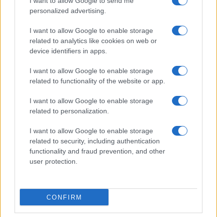
I want to allow Google to send me
personalized advertising.
I want to allow Google to enable storage
related to analytics like cookies on web or
device identifiers in apps.
I want to allow Google to enable storage
related to functionality of the website or app.
I want to allow Google to enable storage
related to personalization.
I want to allow Google to enable storage
related to security, including authentication
functionality and fraud prevention, and other
user protection.
CONFIRM