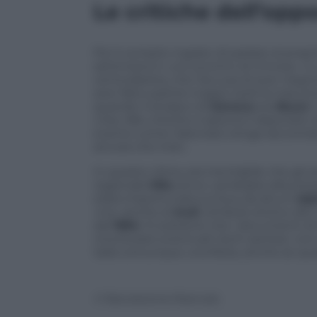
Le critiche dell’oppo
Poi il compito ingrato di parlare al prop
settimana in uno scontro di trincea». In
centrodestra, che l’accusa di aver respi
aver fatto partire troppo tardi la macch
quando il sindaco di
Genova
era
Bucci
.
c’era. Alle critiche si associa il deputato 
evento come l’adunata venga racconta
ancora che inizi».
In questo clima, era inevitabile che gli 
regionale
M5s
ed ex candidata alla pres
stata importunata sul bus da alcuni
alp
«no» anche ai
muli
, simbolo storico del
dal
1994
. Si sostiene che i documenti di 
monitorare eventuali rischi sanitari, n
Sarà comunque una festa, anche se qualc
© Riproduzione Riservata