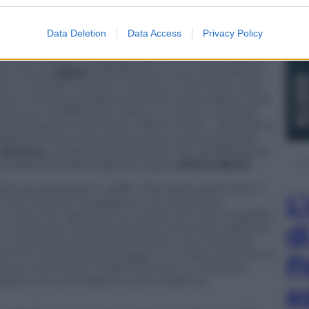
inistra: «Compagni, arrivano gli
alpini
». Un
Data Deletion
Data Access
Privacy Policy
ssaggi che passano di portone in portone, di
osì sono iniziati i mugugni dei circoli femministi di
oce che gli
alpini
porterebbero «una mascolinità
re sui social: «Portate in borsa un fischietto, può
ne». Armati di spray, gli attivisti hanno fatto il giro
lla loro insofferenza: «Alpini e militari, molestie
 la chiesa, brucia lo Stato. Alpini morti». «Quando si
 La libertà finisce sempre quando comincia quella
Genova
si possano sentire liberi di manifestare la
presidente della Regione Liguria
Marco Bucci
.
ttuta, straripata in gaffe. «Noi siamo genovesi, il
L
. Se non fossimo mugugnoni non saremmo
 molti, tra i genovesi, sui social non hanno gradito
d
o, ha dovuto mettere da parte interviste nazionali
i in prima persona della vicenda. Una missione
a fine ha optato per l’adagio «un colpo al cerchio e
P
e la mano dura: «Tolleranza zero. Le molestie,
ardia, non sono folklore, sono violenza».
e