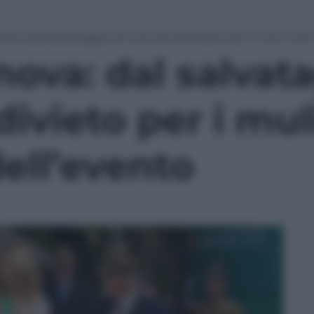
ova: dal salvataggio di una vita al divieto per i muli. Tutti
nova: dal salvat
divieto per i muli
ell’evento