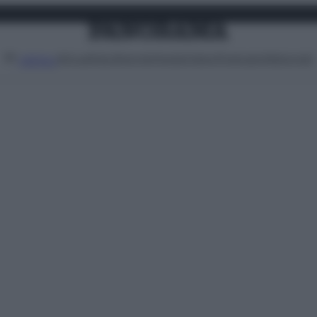
Attualità
Lifestyle
Moda
Video
Podcast
Abbonati
MENU