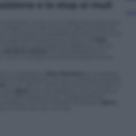
sizione e lo stop ai muli
Sfog
rio elettorato: «Invito a non trasformare questo fine
 consiglio comunale fa il pieno delle proteste del
nto una mozione di solidarietà alle penne nere. E di
ina organizzativa dell’evento, deciso nel
2024
,
 Il tempo per organizzare l’accoglienza e i servizi
di
Fdi Silvio Giovine
: «È inaccettabile che un
to come un problema di ordine pubblico prima
animi si scaldassero.
Alice Salvatore
, ex consigliera
idenza della Regione, scrive su Facebook di essere
ini
«un po’ alticci». Infine, dal Comune è arrivato un
 corpo
alpino
, che non sfileranno. Non succedeva
tracciabilità degli animali, indispensabili per
on sarebbero mai stati compilati dal gruppo
alpino
.
uno fa di tutto per rovinarla.