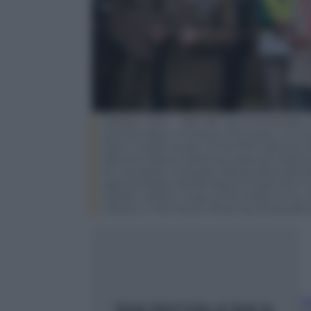
GENOA, ITALY – MAY 08: The Commander of t
and the Mayor of Genoa, Silvia Salis, cut t
Alpini Citadel as part of the 97th National 
National Alpine Gathering (Adunata Naziona
for a program of events taking place betw
approximately 90,000 Alpine troops form ar
warfare infantry corps of the Italian Army, 
infantry in the world. (Photo by Emanuel
Fa