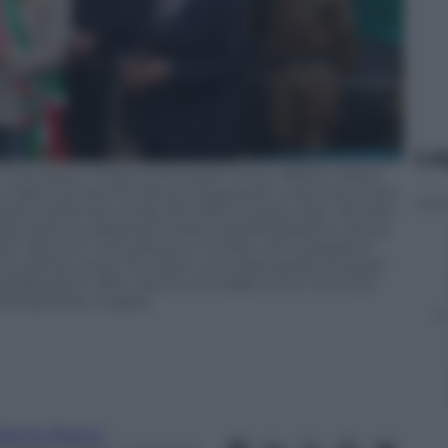
Le
he Alpine Troops of the Italian Army, Alberto Vezzoli,
he ribbon during the official inauguration ceremony of the
Alpini Gathering on May 08, 2026 in Genoa, Italy. The 97th
le Alpini) is expected to draw 400,000 people to Genoa
een May 8-10, culminating on Sunday with a parade of
ound the world. The ‘Alpini’ are a specialized mountain
established in 1872, and are the oldest active mountain
a Zampa/Getty Images)
brizio Boschi