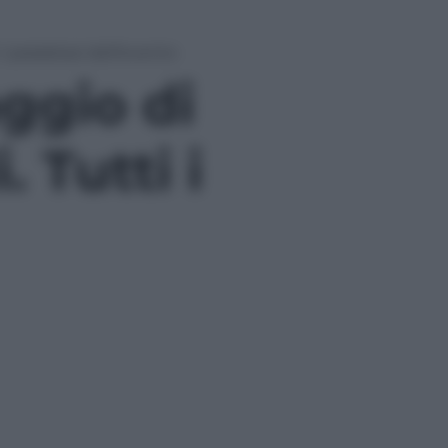
 i paradossi dell’evento
aggio di
. Tutti i