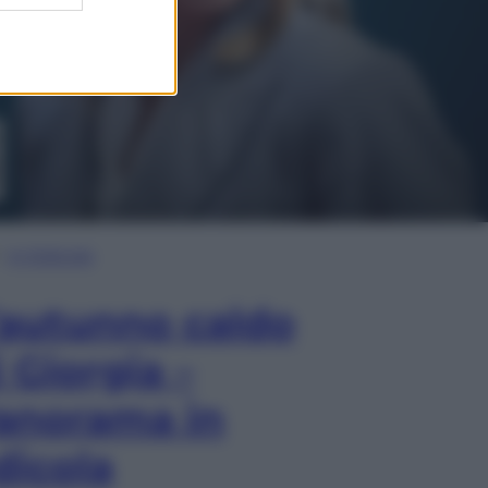
In Edicola
’autunno caldo
i Giorgia –
anorama in
dicola