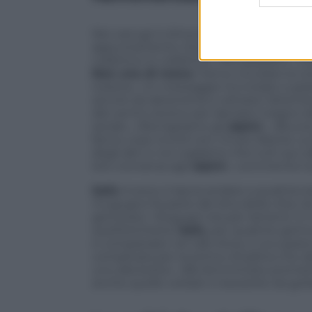
Nei carrugi il clima è avvelenato dalla s
appuntamento che sa di sfida, con i me
collettivo in collettivo: «No pasarán!». C
Non una di meno
. Fanno circolare la v
tossica». Un messaggio ha iniziato a gira
servire da deterrente e attirare l’attenzio
del centro storico per lasciare il segno de
seriali», «Remigriamo gli
alpini
», «Brucia
fanno cose incivili non c’è più libertà.
degli altri e noi vogliamo che tutti qui a
loro vicinanza agli
alpini
», commenta il 
Salis
invece si lascia andare a qualche ba
mugugno fa parte del dna della città
genovesi». Mugugni sta per lamenti. E in
quell’etichetta.
Salis
, per qualche giorn
e comparsate nei talk show, e occupars
complicata per la prima cittadina che all
uno alla botte». Alle femministe promett
anche quelle verbali o travestite da goli