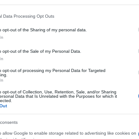
 that may further disclose it to other third parties.
 that this website/app uses one or more Google services and may gath
l Data Processing Opt Outs
including but not limited to your visit or usage behaviour. You may click 
 to Google and its third-party tags to use your data for below specifi
o opt-out of the Sharing of my personal data.
ogle consent section.
In
o opt-out of the Sale of my Personal Data.
lla dj star
Charlotte de Witte
, a
Genova
è il
In
i
alpini
. Ieri l’alzabandiera ha dato il via alla
97ª
urerà fino a domani. Ma tra gaffe, molestie, furti e
to opt-out of processing my Personal Data for Targeted
ing.
ta in salita. Soprattutto per il sindaco glamour
In
 per inanellare pasticci.
o opt-out of Collection, Use, Retention, Sale, and/or Sharing
il benvenuto con un bel «care alpine e cari alpini»,
ersonal Data that Is Unrelated with the Purposes for which it
ha fatto poi sgomberare dalla polizia locale un
lected.
o da una decina di tende e un bagno chimico in
Out
sponsabili l’occupazione abusiva di suolo pubblico.
 comunale
Vittoria Canessa Cerchi
, delegata
 per prevenire situazioni di questo tipo che
consents
i parchi cittadini».
o allow Google to enable storage related to advertising like cookies on