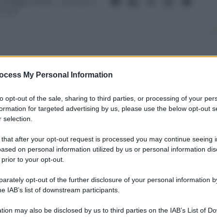
0 Maggio 2026
– Lettura: 5
inuti
ocess My Personal Information
nti preferite
to opt-out of the sale, sharing to third parties, or processing of your per
orto Antico, ma il Comune ferma la
formation for targeted advertising by us, please use the below opt-out s
 manifestazione che spacca la città e la
 selection.
 that after your opt-out request is processed you may continue seeing i
ased on personal information utilized by us or personal information dis
 prior to your opt-out.
rately opt-out of the further disclosure of your personal information by
he IAB’s list of downstream participants.
tion may also be disclosed by us to third parties on the IAB’s List of 