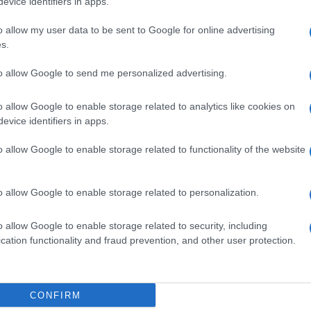
evice identifiers in apps.
 il monito di Salvini
o allow my user data to be sent to Google for online advertising
s.
politica. Il ministro delle Infrastrutture e dei
sgomberare dieci
alpini
in tenda, il Comune di
to allow Google to send me personalized advertising.
ttano altrettanta solerzia per tutti gli altri bivacchi
e che spaccia, deruba, accoltella e molesta i
o allow Google to enable storage related to analytics like cookies on
evice identifiers in apps.
ni
sono intervenuti al
Porto Antico
per prestare
cardiaco, salvandolo, e ricevendo i complimenti di
o allow Google to enable storage related to functionality of the website
ta e che merita la gratitudine di tutta
Genova
».
momenti di tensione nel centro storico, dove un
di un lancio di barattoli di vetro. Un
alpino
della
o allow Google to enable storage related to personalization.
cino al
Porto Antico
da alcuni ragazzi che gli
uerrafondaio». Sui social di alcuni gruppi
vita a partecipare al «gioco libero» chiamato «ruba
o allow Google to enable storage related to security, including
olleziona più penne nere.
cation functionality and fraud prevention, and other user protection.
e l’allarme delle
CONFIRM