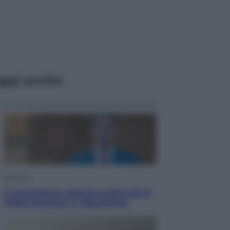
ggi anche
Opinioni
Il vergognoso silenzio sugli hub di
Pedro Sanchez in Mauritania