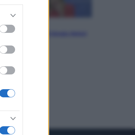
er and store
to grant or
Politica
ed purposes
L’autunno caldo di Giorgia Meloni