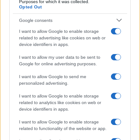
Purposes for which it was collected.
Opted Out
Google consents
I want to allow Google to enable storage
related to advertising like cookies on web or
device identifiers in apps.
I want to allow my user data to be sent to
Google for online advertising purposes.
I want to allow Google to send me
personalized advertising.
I want to allow Google to enable storage
related to analytics like cookies on web or
device identifiers in apps.
I want to allow Google to enable storage
related to functionality of the website or app.