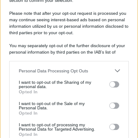
section to confirm your selection.
Please note that after your opt-out request is processed you
may continue seeing interest-based ads based on personal
information utilized by us or personal information disclosed to
third parties prior to your opt-out.
You may separately opt-out of the further disclosure of your
personal information by third parties on the IAB’s list of
downstream participants.
Personal Data Processing Opt Outs
This information may also be disclosed by us to third parties
on the IAB’s List of Downstream Participants that may further
I want to opt-out of the Sharing of my
disclose it to other third parties.
personal data.
Opted In
Please note that this website/app uses one or more Google
services and may gather and store information including but
I want to opt-out of the Sale of my
Personal Data.
not limited to your visit or usage behaviour. You may click to
Opted In
grant or deny consent to Google and its third-party tags to
use your data for below specified purposes in below Google
I want to opt-out of processing my
consent section.
Personal Data for Targeted Advertising.
Opted In