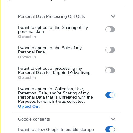
downstream participants.
Personal Data Processing Opt Outs
This information may also be disclosed by us to third parties
on the IAB’s List of Downstream Participants that may further
I want to opt-out of the Sharing of my
disclose it to other third parties.
personal data.
Opted In
Please note that this website/app uses one or more Google
services and may gather and store information including but
I want to opt-out of the Sale of my
Personal Data.
not limited to your visit or usage behaviour. You may click to
Opted In
grant or deny consent to Google and its third-party tags to
use your data for below specified purposes in below Google
I want to opt-out of processing my
consent section.
Personal Data for Targeted Advertising.
Opted In
I want to opt-out of Collection, Use,
Retention, Sale, and/or Sharing of my
Personal Data that Is Unrelated with the
Purposes for which it was collected.
Opted Out
Google consents
I want to allow Google to enable storage