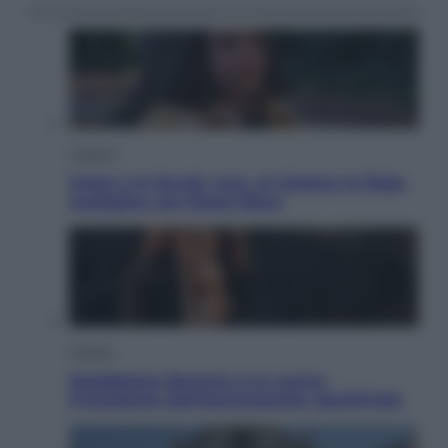
Cinema
Greta e le favole vere, al cinema la fiaba
ecologica con Raoul Bova
Cultura
Maddalena Bumma è la nuova
Presidente dell’Associazione ApritiCielo