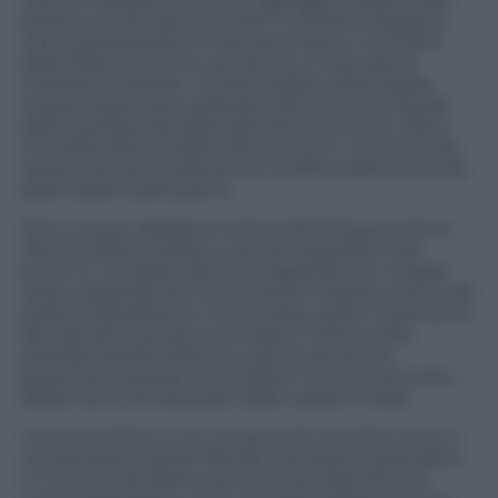
lettera a Il Giornale di lunedì 14 ottobre ribadisce
che la stella polare è il berlusconismo, il ministro
delle Riforme invoca, sempre su Il Giornale di
martedì 15 ottobre, la linea realista delle larghe
intese proprio per realizzare riforme come quella
della Giustizia, bandiera del berlusconismo. Salvo
che della riforma delle riforme non è al centro del
tavolo che sta studiando la modifica della seconda
parte della Costituzione.
Fitto, invece, ribadisce la linea del berlusconismo:
riforma della Giustizia, e quindi riequilibrio dei
poteri in un paese dove la magistratura o meglio
certa magistratura che ha preso il sopravvento sulla
politica; bipolarismo; meno tasse; poteri veramente
decisionali e quindi una chiara e netta scelta
presidenzialista. Riforme sulle quali anche i
governisti a parole concordano, ma che secondo i
lealisti sono annacquate dalle Larghe intese.
Insomma Fitto, e con lui pezzi da novanta come il
coordinatore Sandro Bondi, intendono riprendere
in mano la bandiera vera di Forza Italia. Perché,