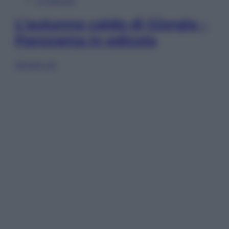
In Edicola
L’autunno caldo di Giorgia –
Panorama in edicola
Sfoglia ora