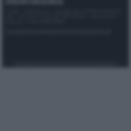
© 2025 – Panorama s.r.l. (Gruppo Società Editrice Italiana
spa) – Via Vittor Pisani 28, 20124 Milano – riproduzione
riservata – P.IVA 10518230965
Attualità
Lifestyle
Moda
Video
Podcast
Abbonati
Preferenze Privacy
Privacy Policy
Cookie Policy
Note legali