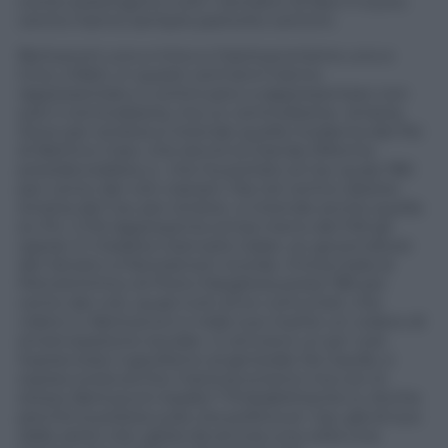
come sostengono, tutti i tentativi di fare il nuovo
centro hanno sempre partorito centrini.
Berlusconi uno e trino e il berlusconismo uno e
trino, infatti, in questi vent’anni hanno
rappresentato e continuano a rappresentare non
solo il centrodestra, ma un centrodestra- sinistra.
Dove per sinistra si intende quella moderna del Psi
di Bettino Craxi, che lanciò la Grande Riforma
presidenzialista, e che ha portato al Cav quasi l’80
per cento dei voti craxiani. Ma nel centro-destra-
sinistra del Cav per sinistra si intende anche quella
ex Pci. Il Pd rappresenta ormai meno del Pdl gli
operai. E il lealista Giancarlo Galan, ex governatore
del Veneto a Panorama.it ricorda: «Forza Italia al
Petrolchimico di Porto Marghera prese l’85 per
cento dei voti, quasi tutti di ex comunisti, che
videro in Berlusconi e nelle sue ricette un volano di
emancipazione sociale». E ancora è un po’ così.
Sopravvisse il gaullismo al generale De Gaulle, e
sopravviverà anche il berlusconismo ma con lo
stesso Berlusconi leader? Probabilmente sì. Anche
perché la polizza sulla vita politica al Cav, già di suo
dalle sette vite, gliela dà ancora una volta una