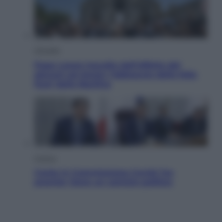
Attualità
Papa Leone travolto dall’affetto dei
giovani ad Assisi: l’abbraccio della folla
fuori dalla Basilica
Politica
Conte in Commissione Covid: l’ex
premier tiene un comizio politico