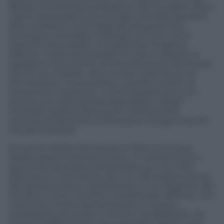
Bersani di diventare presidente del Consiglio. Erano
i giorni antecedenti al convegno di Italia popolare,
dove andarono molti degli attuali governisti.
Convegno che ebbe il sostegno di colui che è
ritenuto il loro leader, il vicepremier Angelino
Alfanno. Come sono andate le cose in seguito lo
sappiamo. Ed è anche ormai stranota la volontà del
Cav di non mollare: «Non muoio neanche se mi
ammazzano», ha promesso, usando il motto di
Giovannino Guareschi, a tutti (soprattutto a chi
ancora una volta sembra apprestarsi a fargli i
«funerali» politici), Berlusconi nell’intervista
esclusiva al direttore di Panorama, Giorgio Mulè (N.
42) del 9 ottobre.
Ed anche all’altra domanda sul fatto se la linea
debba essere il berlusconisno o il neocentrismo i
governisti sembrano propendere, pur tra mille
distinzioni e sfumature, per il no alla sopravvivenza
del berlusconismo. Certamente un ex dirigente del
Garofano come Cicchitto, intellettuale raffinato, non
vorrà mica morire democristiano. E questo
probabilmente anche il ministro Quagliariello. Ma
mentre Raffaele Fitto che capeggia i lealisti nella