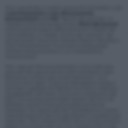
Che cosa divide in realtà i governisti dai lealisti o dai
«convintamente e non diversamente
berlusconiani»
del
Pdl
? Bando alle ipocrisie. La
risposta a due domanda chiave:
Silvio Berlusconi
continuerà ad essere effettivamente il leader del
centrodestra, un leader, anche dal «carcere» dei
servizi sociali, insomma metodo Nelson Mandela o
Julia Thimoschenko? E ancora: la stella polare
resterà il berlusconismo o un moderatismo
neocentrista?
Non vige per fortuna il pensiero unico nelle due
aree pdl. Ma i governisti al netto sembrano dare
Berlusconi ormai sulla via del tramonto. Lo si
evince tra le righe di alcune dichiarazioni seppur
sfumate e garbate di Fabrizio Cicchitto e Gaetano
Quagliariello. Del resto, chi scrive è testimone del
fatto, che ancora prima delle elezioni del 24 e 25
febbraio, quindi molto prima della sentenza
Mediaset, nei capannelli del Transatlantico c’erano
deputati peones pdl che già davano il cavaliere per
spacciato. Salvo essere rieletti alcuni di loro proprio
grazie al successo del Cav che impedì a Pier Luigi