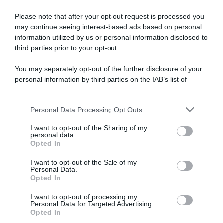
Please note that after your opt-out request is processed you
may continue seeing interest-based ads based on personal
information utilized by us or personal information disclosed to
third parties prior to your opt-out.
You may separately opt-out of the further disclosure of your
personal information by third parties on the IAB’s list of
downstream participants.
Personal Data Processing Opt Outs
This information may also be disclosed by us to third parties
on the IAB’s List of Downstream Participants that may further
I want to opt-out of the Sharing of my
disclose it to other third parties.
personal data.
Opted In
Please note that this website/app uses one or more Google
services and may gather and store information including but
I want to opt-out of the Sale of my
Personal Data.
not limited to your visit or usage behaviour. You may click to
Opted In
grant or deny consent to Google and its third-party tags to
use your data for below specified purposes in below Google
I want to opt-out of processing my
consent section.
Personal Data for Targeted Advertising.
Opted In