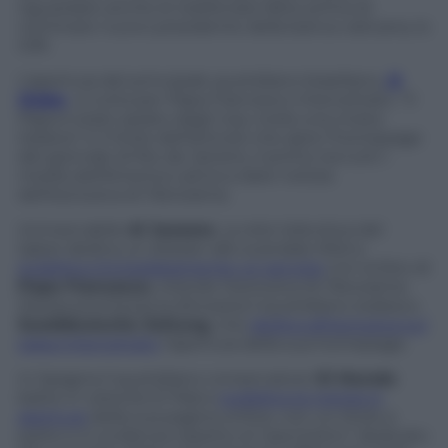
riguardare anche le telefonate fatte prima di
nominare nuovo presidente della banca vaticana, lo
IOR.
L’apertura del principale quotidiano brasiliano,
O
Globo
, è tutta per Papa Francesco intercettato. “Il
Papa è stato spiato dagli Usa, rivela una rivista
italiana” è il titolo dell’articolo che apre l’homepage
del giornale di Rio de Janeiro, il primo tra tutti i
media dell’America Latina a dare notizia
dell’esclusiva di
Panorama
.
Immancabile
Al Jazeera
. La rete televisiva del
Qatar dedica un dossier allo scandalo NSA e
pubblica immediatamente un servizio
con la foto di
Papa Francesco
, citando l’esclusiva di
Panorama
.
Stessa prontezza la dimostra il quotidiano tedesco
Sueddeutsche Zeitung
, che
dedica all’esclusiva sul
papa intercettato
l’apertura della sua homepage.
In Spagna il quotidiano conservatore
El Mundo
batte in velocità
El Pais
e
pubblica la notizia in
apertura
della sua pagina online, con un titolo a
parte e in evidenza rispetto al “pacchetto” dedicato