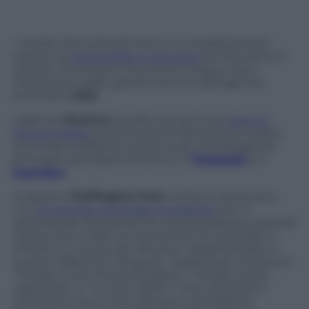
I media internazionali hanno immediatamente
battuto la
notizia data in esclusiva
da
Panorama
in
edicola il 31 ottobre che anche il Papa è stato
intercettato dalle grandi orecchie dell’agenzia
americana
NSA
.
L’agenzia
Reuters
ha dato per prima la
news in
lingua inglese
sull’esclusiva di
Panorama
e subito
sono stati pubblicati articoli sulle
homepage
dei
principali quotidiani britannici: il
Telegraph
e il
Guardian
.
A seguire l’
Huffington Post
versione americana,
con
un articolo nel quale si evidenzia
che “Il
settimanale
Panorama
che verrà pubblicato giovedì
riporta che la NSA ha intercettato le chiamate in
entrata e in uscita dal Vaticano, classificandole in
quattro differenti categorie, “
leadership intentions
“,
“
threats to the financial system
“, “
foreign policy
objectives
“, e “
human rights
.” Il sito americano
sottolinea che le intercettazioni potrebbero