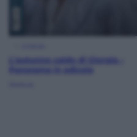
In Edicola
L’autunno caldo di Giorgia –
Panorama in edicola
Sfoglia ora