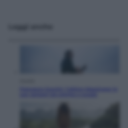
Leggi anche
Attualità
Francesco Guccini, l’ultimo Maestrone: le
sue canzoni ora entrino a scuola