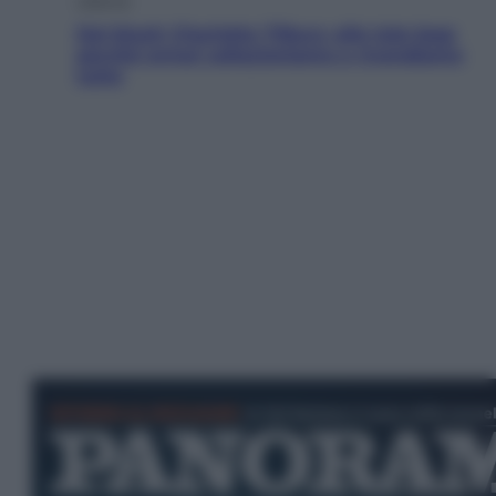
Dal blush Charlotte Tilbury alle tote bag:
perché ormai collezioniamo e rivendiamo
tutto