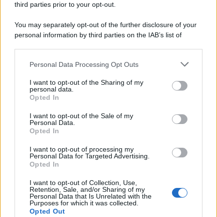
third parties prior to your opt-out.
You may separately opt-out of the further disclosure of your
personal information by third parties on the IAB’s list of
downstream participants.
Personal Data Processing Opt Outs
This information may also be disclosed by us to third parties
on the IAB’s List of Downstream Participants that may further
I want to opt-out of the Sharing of my
disclose it to other third parties.
personal data.
Opted In
Please note that this website/app uses one or more Google
services and may gather and store information including but
I want to opt-out of the Sale of my
Personal Data.
not limited to your visit or usage behaviour. You may click to
Opted In
grant or deny consent to Google and its third-party tags to
use your data for below specified purposes in below Google
I want to opt-out of processing my
consent section.
Personal Data for Targeted Advertising.
Opted In
I want to opt-out of Collection, Use,
Retention, Sale, and/or Sharing of my
Personal Data that Is Unrelated with the
Purposes for which it was collected.
Opted Out