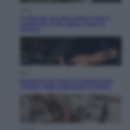
Viaggi
In Vietnam, con stile. Guida a tutto il
meglio che c’è da vedere, vivere (e
gustare)
Sport
Pellacani fa la storia: 5 medaglie d’oro
“Adesso voglio raggiungere le cinesi”
Lifestyle