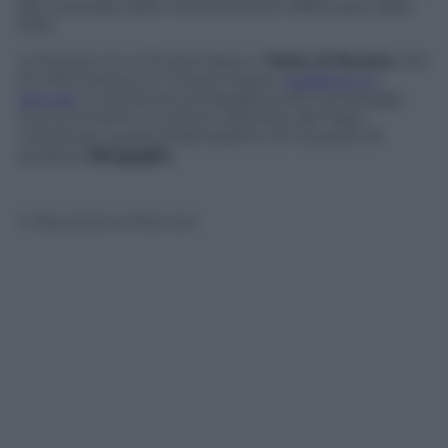
allo scandalo delle intercettazioni effettuate dalla
NSA.
La Russia non si fa attendere e
Voice of Russia
, sito
di informazione in cinque lingue,
pubblica un
articolo
in posizione privilegiata sulla homepage,
ma commette un errore nella foto del Papa,
mettendo quella di Benedetto XVI al posto di
quella di
Bergoglio
.
© Riproduzione Riservata