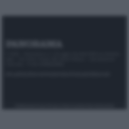
© 2025 – Panorama s.r.l. (Gruppo Società Editrice Italiana
spa) – Via Vittor Pisani 28, 20124 Milano – riproduzione
riservata – P.IVA 10518230965
Attualità
Lifestyle
Moda
Video
Podcast
Abbonati
Preferenze Privacy
Privacy Policy
Cookie Policy
Note legali