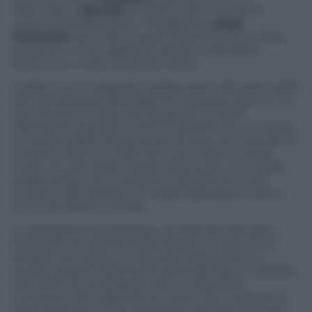
d’accordo. Il
diavolo
e l’inferno sono tornati al
centro dell’attenzione. Protagonista
papa
Francesco
secondo il quale il diavolo è una realtà
presente e viva, capace di influire sulla storia
dell’uomo e sulla vita della Chiesa.
Fedele a una religiosità tradizionale e alla spiritualità
latinoamericana, Bergoglio fin dal primo giorno nei
suoi discorsi e nelle sue preghiere ha fatto
riferimento alla lotta contro il diavolo che va messa
in campo dalla Chiesa senza remore. Se al tempo di
Giovanni Paolo II si discuteva se l’Infermo fosse
vuoto, in virtù della misericordia di Dio, e in quello
di Benedetto XVI il problema del demonio era
rimasto sullo sfondo, con papa Francesco il tema
torna ad essere centrale.
La preghiera di guarigione recitata da Francesco
domenica al termine della Messa sul capo di un
disabile ammalato ha riacceso l’attenzione su
questo aspetto della spiritualità del Papa. Il disabile
era infatti accompagnato da un sacerdote
messicano dei Legionari di Cristo che in passato è
stato esorcista. E tale sacerdote avrebbe spiegato