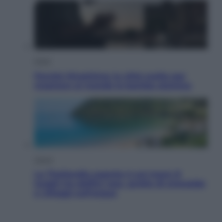
Esteri
Perché Hiroshima: la città scelta per
mostrare al mondo la bomba atomica
Viaggi
La Thailandia segreta è sul mare: 8
luoghi tra delfini rosa, grotte di smeraldo
e villaggi sull’acqua