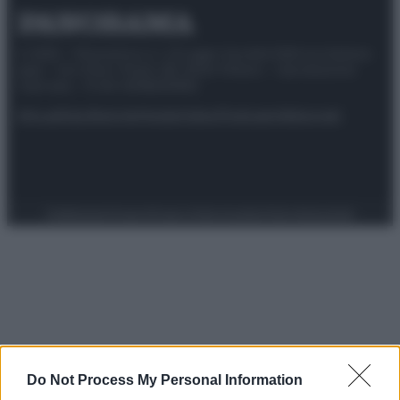
© 2025 – Panorama s.r.l. (Gruppo Società Editrice Italiana
spa) – Via Vittor Pisani 28, 20124 Milano – riproduzione
riservata – P.IVA 10518230965
Attualità
Lifestyle
Moda
Video
Podcast
Abbonati
Preferenze Privacy
Privacy Policy
Cookie Policy
Note legali
Do Not Process My Personal Information