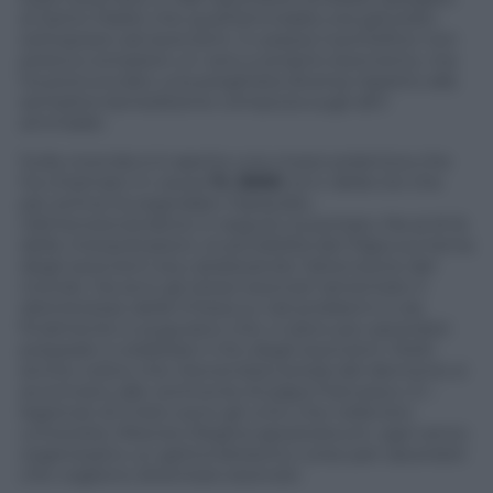
al Santo Padre che quell’ammalato era già stato
sottoposto ad esorcismi. In piazza il pontefice non
poteva compiere un vero e proprio esorcismo, ma
ha pronunciato una preghiera diversa rispetto alla
semplice benedizione compiuta sugli altri
ammalati.
Sulla vicenda si è aperta una vivace polemica che
ha chiamato in causa
Tv 2000
, la tv della Cei che
per prima ha segnalato l’episodio,
ridimensionandone in seguito la portata. Ma al di là
delle interpretazioni, la sensibilità del Papa sul tema
degli esorcismi sta catalizzando l’attenzione del
mondo. Da anni gli stessi esorcisti lamentato il
disinteresse della Chiesa su tali problemi e ora
finalmente si augurano che vi siano più sacerdoti
preparati a celebrare il rito degli esorcismi. Molti
anche coloro che ritenendosi preda del demonio si
avvicinano alle cerimonie di papa Francesco. E i
legionari di Cristo sono gli unici che nella loro
università, l’Ateneo Regina apostolorum, ogni anno
organizzano un gettonatissimo corso per sacerdoti
che vogliono diventare esorcisti.