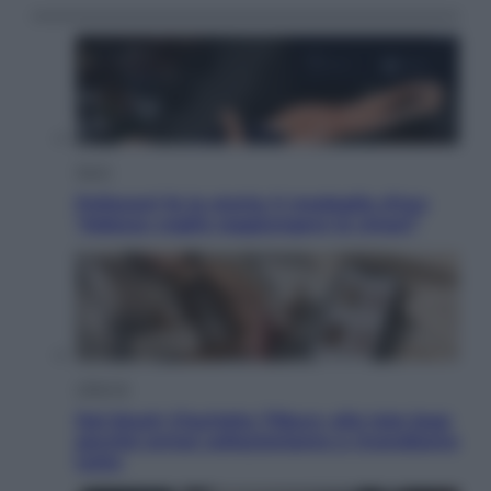
Sport
Pellacani fa la storia: 5 medaglie d’oro
“Adesso voglio raggiungere le cinesi”
Lifestyle
Dal blush Charlotte Tilbury alle tote bag:
perché ormai collezioniamo e rivendiamo
tutto