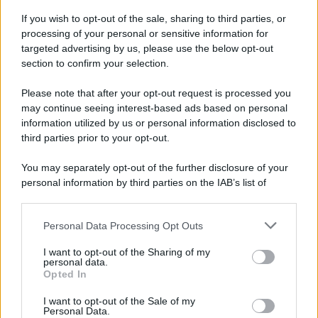
If you wish to opt-out of the sale, sharing to third parties, or
processing of your personal or sensitive information for
targeted advertising by us, please use the below opt-out
section to confirm your selection.
Please note that after your opt-out request is processed you
may continue seeing interest-based ads based on personal
information utilized by us or personal information disclosed to
third parties prior to your opt-out.
You may separately opt-out of the further disclosure of your
personal information by third parties on the IAB’s list of
downstream participants.
Personal Data Processing Opt Outs
This information may also be disclosed by us to third parties
on the IAB’s List of Downstream Participants that may further
I want to opt-out of the Sharing of my
disclose it to other third parties.
personal data.
Opted In
Please note that this website/app uses one or more Google
services and may gather and store information including but
I want to opt-out of the Sale of my
Personal Data.
not limited to your visit or usage behaviour. You may click to