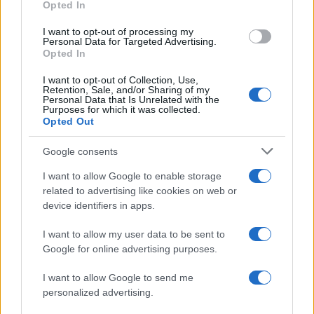
Opted In
grant or deny consent to Google and its third-party tags to
use your data for below specified purposes in below Google
I want to opt-out of processing my
consent section.
Personal Data for Targeted Advertising.
Opted In
I want to opt-out of Collection, Use,
Retention, Sale, and/or Sharing of my
Personal Data that Is Unrelated with the
Purposes for which it was collected.
Opted Out
Google consents
I want to allow Google to enable storage
related to advertising like cookies on web or
device identifiers in apps.
I want to allow my user data to be sent to
Google for online advertising purposes.
I want to allow Google to send me
personalized advertising.