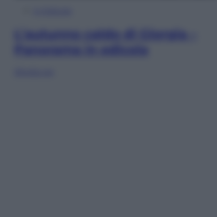
In Edicola
L’autunno caldo di Giorgia –
Panorama in edicola
Sfoglia ora