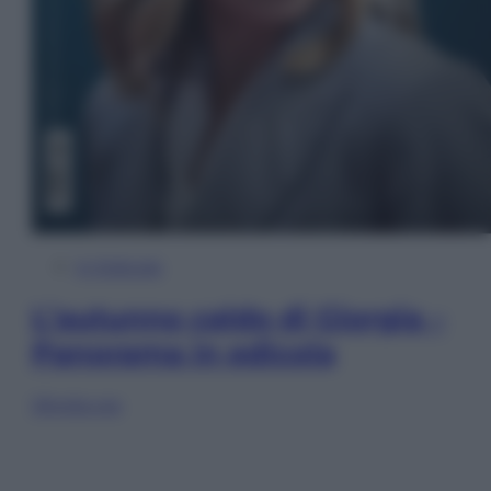
In Edicola
L’autunno caldo di Giorgia –
Panorama in edicola
Sfoglia ora