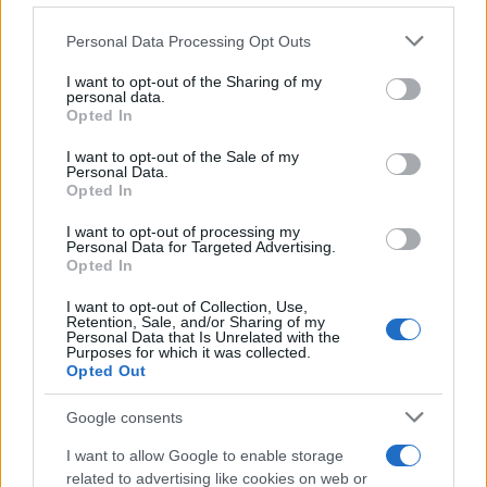
Personal Data Processing Opt Outs
This information may also be disclosed by us to third parties
on the IAB’s List of Downstream Participants that may further
I want to opt-out of the Sharing of my
disclose it to other third parties.
personal data.
Opted In
Please note that this website/app uses one or more Google
services and may gather and store information including but
I want to opt-out of the Sale of my
Personal Data.
not limited to your visit or usage behaviour. You may click to
Opted In
grant or deny consent to Google and its third-party tags to
use your data for below specified purposes in below Google
I want to opt-out of processing my
consent section.
Personal Data for Targeted Advertising.
Opted In
I want to opt-out of Collection, Use,
Retention, Sale, and/or Sharing of my
Personal Data that Is Unrelated with the
Purposes for which it was collected.
Opted Out
Google consents
I want to allow Google to enable storage
related to advertising like cookies on web or