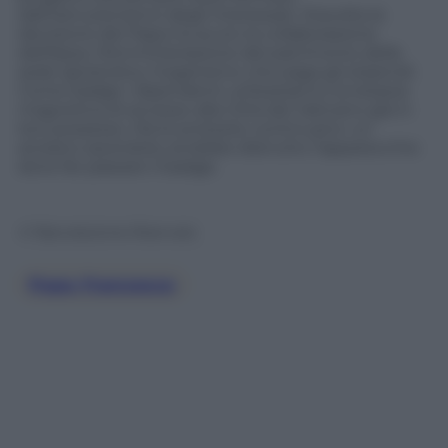
dall’ostruzionismo degli interessati. Stavolta la
decisione del Papa ha avuto la collaborazione
dell’Apsa, l’Amministrazione del patrimonio della
sede apostolica, l’organismo che paga gli stipendi.
Come badge i dipendenti utilizzeranno la tessera
magnetica di accesso alla Città del Vaticano già in
loro possesso. Ma le proteste continuano: un
anziano sacerdote avrebbe distrutto l’apparecchio
dove far passare il badge.
© Riproduzione Riservata
Papa Francesco