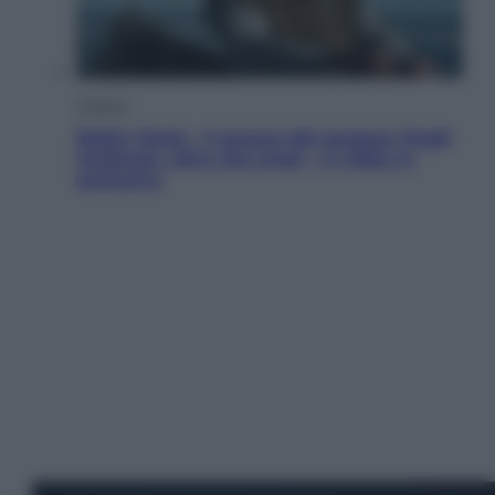
Cinema
Robin Hood – Il prezzo del sangue: Hugh
Jackman, altro che eroe! – Il video in
esclusiva