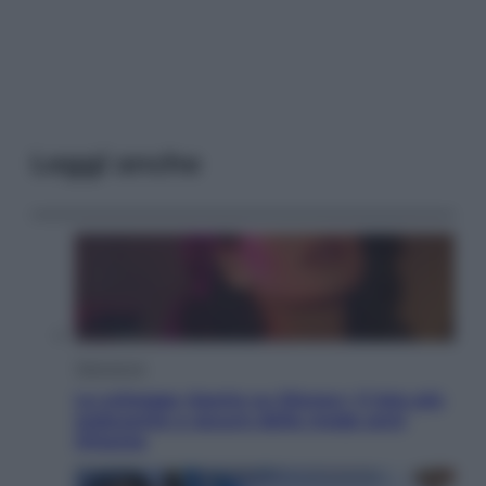
Leggi anche
Televisione
Le schegge riporta su Disney+ il lato più
seducente e oscuro della moda anni
Ottanta