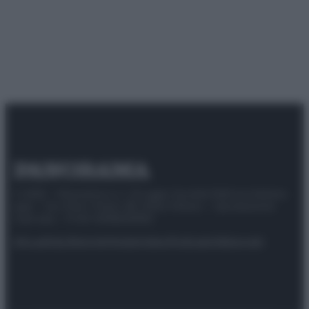
© 2025 – Panorama s.r.l. (Gruppo Società Editrice Italiana
spa) – Via Vittor Pisani 28, 20124 Milano – riproduzione
riservata – P.IVA 10518230965
Attualità
Lifestyle
Moda
Video
Podcast
Abbonati