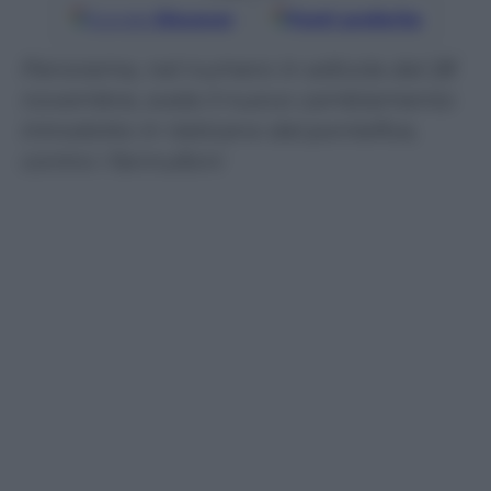
Google
Discover
Fonti preferite
Panorama, nel numero in edicola dal 28
novembre, svela il nuovo cambiamento
introdotto in Vaticano dal pontefice,
contro i fannulloni