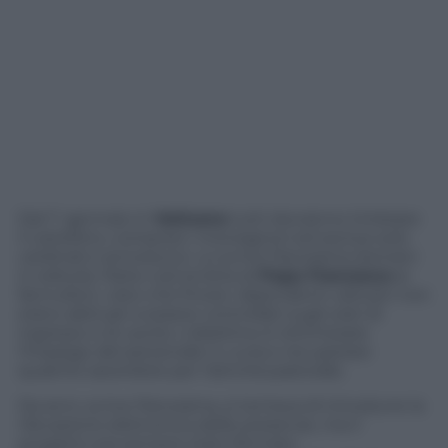
Dal 1° gennaio in
Vaticano
tutti dovranno timbrare
il cartellino, compresi i monsignori ed esclusi solo
cardinali e arcivescovi. Lo scrive Panorama domani
in edicola. Parte così la lotta di
Papa Francesco
ai
fannulloni, visto che finora i dipendenti vaticani non
erano abituati a essere controllati sugli orari di
ingresso e di uscita. L’obiettivo è ottimizzare
l’impiego del personale in curia e recuperare
qualche sacerdote per l’attività pastorale.
Da anni, scrive Panorama, si tentava di introdurre la
rilevazione elettronica delle presenze, ma il
progetto era sempre stato fermato