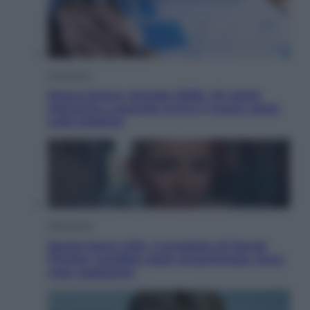
Economia
Nuovo bonus energia 2026, chi potrà
ottenerlo e quando arriva il nuovo aiuto
sulle bollette
Televisione
Squid Game USA, il progetto di David
Fincher sarebbe stato accantonato. Ecco
cosa sappiamo