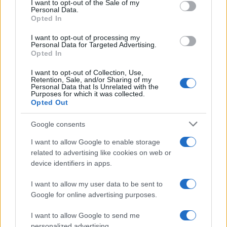
I want to opt-out of the Sale of my
Personal Data.
not limited to your visit or usage behaviour. You may click to
Opted In
grant or deny consent to Google and its third-party tags to
use your data for below specified purposes in below Google
I want to opt-out of processing my
consent section.
Personal Data for Targeted Advertising.
Opted In
I want to opt-out of Collection, Use,
Retention, Sale, and/or Sharing of my
Personal Data that Is Unrelated with the
Purposes for which it was collected.
Opted Out
Google consents
I want to allow Google to enable storage
related to advertising like cookies on web or
device identifiers in apps.
I want to allow my user data to be sent to
Google for online advertising purposes.
I want to allow Google to send me
personalized advertising.