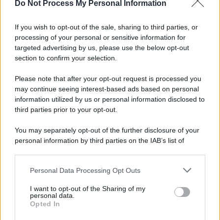
Do Not Process My Personal Information
If you wish to opt-out of the sale, sharing to third parties, or
processing of your personal or sensitive information for
targeted advertising by us, please use the below opt-out
section to confirm your selection.
Please note that after your opt-out request is processed you
may continue seeing interest-based ads based on personal
information utilized by us or personal information disclosed to
third parties prior to your opt-out.
You may separately opt-out of the further disclosure of your
personal information by third parties on the IAB’s list of
downstream participants.
Personal Data Processing Opt Outs
This information may also be disclosed by us to third parties
on the IAB’s List of Downstream Participants that may further
I want to opt-out of the Sharing of my
disclose it to other third parties.
personal data.
Opted In
Please note that this website/app uses one or more Google
services and may gather and store information including but