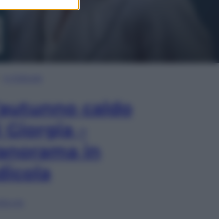
In Edicola
’autunno caldo
i Giorgia –
anorama in
dicola
lia ora