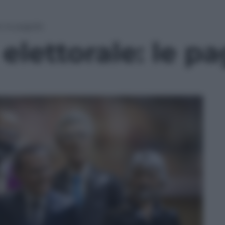
 le pagelle
lettorale: le pa