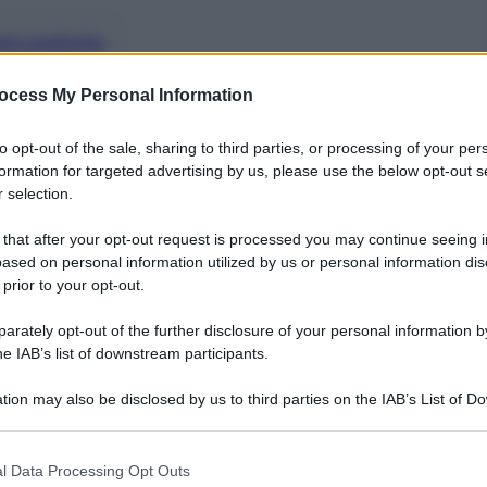
nti preferite
e mesi di comizi, talk show, manifesti e
ocess My Personal Information
to opt-out of the sale, sharing to third parties, or processing of your per
formation for targeted advertising by us, please use the below opt-out s
 selection.
 that after your opt-out request is processed you may continue seeing i
ased on personal information utilized by us or personal information dis
 prior to your opt-out.
rately opt-out of the further disclosure of your personal information by
he IAB’s list of downstream participants.
tion may also be disclosed by us to third parties on the IAB’s List of 
 that may further disclose it to other third parties.
 that this website/app uses one or more Google services and may gath
l Data Processing Opt Outs
including but not limited to your visit or usage behaviour. You may click 