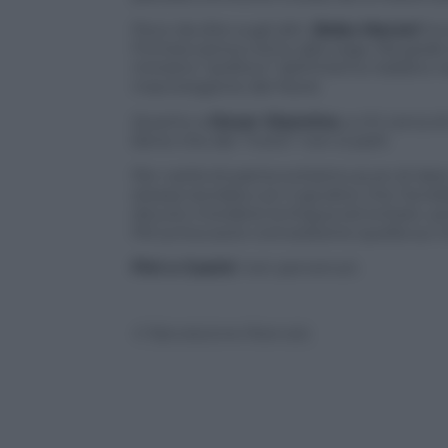
Poco da dire sugli altri.
Bobo Maroni
ha 
Finmeccanica vicino alla Lega. Ma gode
ministro “politico” dell’Interno italiano 
macroregione del Nord.
Quanto a
Oscar Giannino
, a chi cerca 
bene che dei “morti” non si parli.
Per carità di patria evitiamo pure di d
stessa tavolata con il giudice che l’avr
dovuto mordersi la lingua ed evitare usc
Pd (unica auto-concessione quella sui ri
Fini e Casini
: non pervenuti.
© Riproduzione Riservata