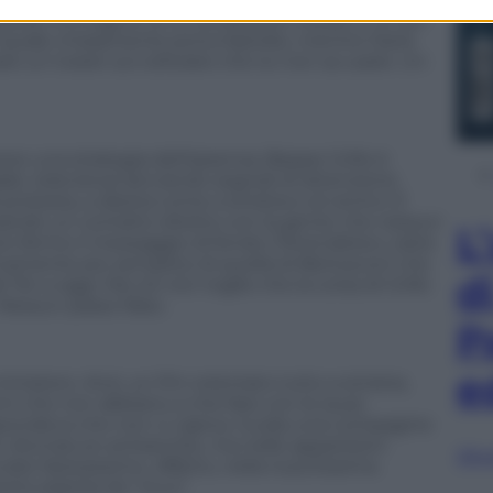
esterà l’immagine di un professore freddo e un po’
l quale chiaramente prova fastidio, mentre Daria
are un tweet sul cellulare che lui non sa usare. Un
erso una strategia dell’assenza, Beppe Grillo è
adale, televisiva) lanciando segnali di attenzione
 protesta, a destra come a sinistra e al centro. È
alizzando un contatto diretto con la gente che nessun
L
uto fermo il messaggio di fondo (“Arrendetevi, siete
tivamente più semplice di quella di Berlusconi che
d
’94 a oggi. Ma ciò non toglie che la corsa di Grillo
 Nessun passo falso.
P
e
nistero. Anzi, un Pm orientato tutto a sinistra,
i che non abbiano a che fare con le (sue)
spondeva che non ci capiva. Guida una compagine
con sfumature antisemite, ma nelle apparizioni
Sfog
rate faziosissimo. Affetto, nella riuscitissima
te pigrizia da “ricco”.