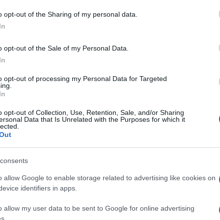
 to Google and its third-party tags to use your data for below specifi
o opt-out of the Sharing of my personal data.
ogle consent section.
In
te. È sceso in campagna elettorale on un manifesto
n posa irreale sotto lo slogan
“L’Italia giusta”
(pochi
o opt-out of the Sale of my Personal Data.
o del
Monte dei Paschi
). Fin dall’inizio ha scelto
In
 militanti e simpatizzanti del Pd. Si è presentato
tà, annunciando che avrebbe festeggiato la vittoria
to opt-out of processing my Personal Data for Targeted
oposta che l’elettore possa ricordare. È stato
ing.
lo un po’ dicendo che ci sarebbe stata
In
 a Berlino. È apparso vago e inconsistente nelle
ficate via via con l’afflusso di sondaggi sul calo di
o opt-out of Collection, Use, Retention, Sale, and/or Sharing
coni. Non è stato rassicurante, ha fatto vedere che
ersonal Data that Is Unrelated with the Purposes for which it
lected.
i non vincere nella misura che gli consentirebbe di
Out
. La battuta più efficace gliel’ha suggerita
-Berlusconi” che Bersani va adesso pateticamente
 stato lui l’unico a promettere di “sbranare” chi
consents
d. E ha dato prova di debolezza in extremis,
stro.
o allow Google to enable storage related to advertising like cookies on
evice identifiers in apps.
i maggiori “colpi” d’immagine. La
sedia di
o allow my user data to be sent to Google for online advertising
ro
è il momento topico di questa campagna
s.