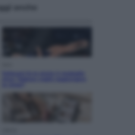
ggi anche
Sport
Pellacani fa la storia: 5 medaglie
d’oro “Adesso voglio raggiungere
le cinesi”
Lifestyle