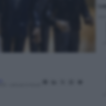
Le
ra
2013
– Lettura: 5 minuti