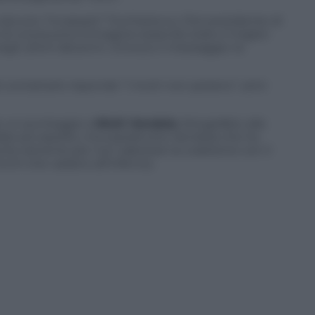
dovuto “incassare” l’inchiesta su Orsi presidente di
 di una buona immagine essendo stato il miglior
negli ultimi decenni. Univoco il messaggio: la
di contattarlo risponde “i morti non parlano”, ed è
are un punteggio a
Nichi Vendola
, fotografato alla
ebbe poi assolto, ma soprattutto Vendola che ha
ite estreme per non sabotare la coalizione con il
cchi che vadano all’inferno).