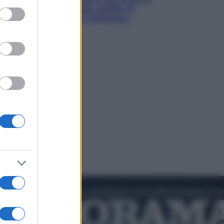
luoghi tra delfini rosa, grotte di
ed purposes
smeraldo e villaggi sull’acqua