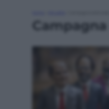
Home
»
Attualità
»
Campagna elettorale:
Campagna e