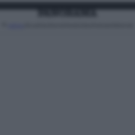
Attualità
Lifestyle
Moda
Video
Podcast
Abbonati
MENU