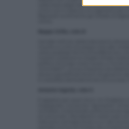
nella testa degli elettori sicuramente r
cinico con in braccio un cagnolino per i
Bignardi inutilmente gli chiede di digit
orrore.
Beppe Grillo, voto 8
Geniale nell’uso della televisione attrav
riuscito a unire tre piazze (virtuale, str
verso qualsiasi forma d’insofferenza e di
riuscito a battere le strade d’Italia re
politico di lungo corso ha più, e ha ten
circondati!”). La sua missione era obiet
doveva giustificare 8 anni di governo dal 
è costellata (letteralmente) di successi.
Antonio Ingroia, voto 5
È apparso per quel che è. Un Pubblico mi
impegnato, ma anche “ignorante” di tem
inchieste. A domande sull’economia ri
di comunisti, rifondaroli e verdi-rossi 
televisive somiglia di più a un alto buroc
parodia comica di Crozza, da un’estenuan