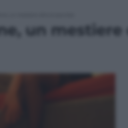
one, un mestiere oltre le ipocrisie
ne, un mestiere o