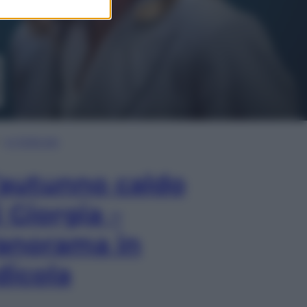
In Edicola
’autunno caldo
i Giorgia –
anorama in
dicola