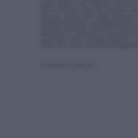
scelto di farlo e non vogliono «cambiar
sono, e di fronte a loro non esistono ch
dunque mettere fuori legge chiunque la p
svolgerla attraverso una legalizzazione
confusa, nebulosa, nella quale si fa di tu
affrontare né compiendo una scelta né un
succedano meno scandali possibili. E ch
coloro che si dice contrario alla legalizza
© Riproduzione Riservata