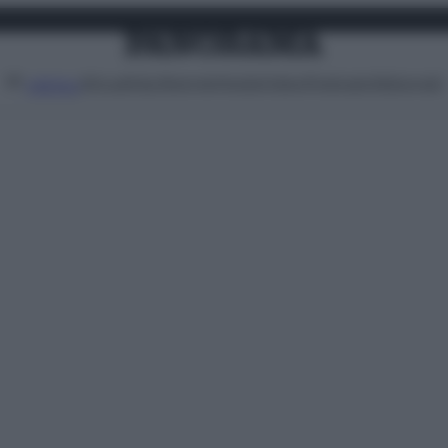
Attualità
Lifestyle
Moda
Video
Podcast
Abbonati
MENU