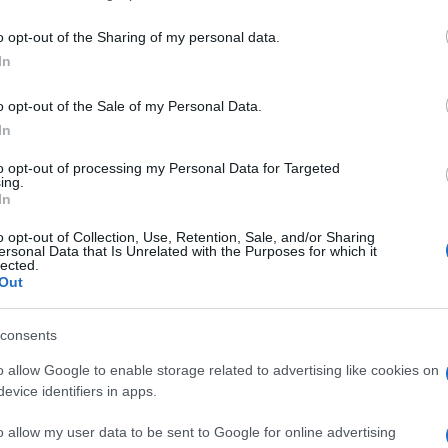
including but not limited to your visit or usage behaviour. You may click 
 to Google and its third-party tags to use your data for below specifi
o opt-out of the Sharing of my personal data.
ogle consent section.
In
o opt-out of the Sale of my Personal Data.
In
to opt-out of processing my Personal Data for Targeted
ing.
In
o opt-out of Collection, Use, Retention, Sale, and/or Sharing
ersonal Data that Is Unrelated with the Purposes for which it
lected.
Out
un dibattito che continua a dividere. Ma su cui
ici.
consents
ertura delle case chiuse. Prima di tutto è un
o allow Google to enable storage related to advertising like cookies on
oi ho un viale vicino casa dove la sera è pieno di
evice identifiers in apps.
n quelle strutture sarebbero più tutelate». Sono
le ha dette in un momento di euforia o di
o allow my user data to be sent to Google for online advertising
l sesso degli angeli
, con
Sabrina Ferilli
,
Marcello