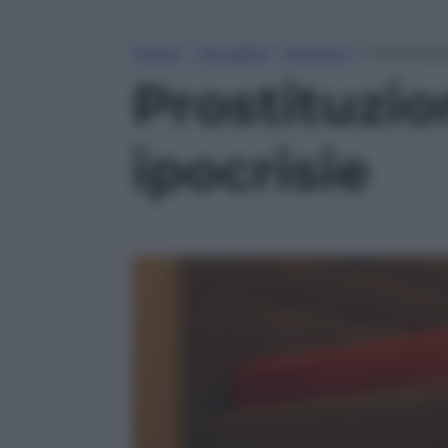
Home
»
Attualità
»
Opinioni
»
Prostituzi
Prostituzio
ipocrisie