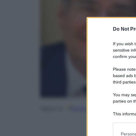
Do Not Pr
If you wish 
sensitive in
confirm your
Please note
based ads b
third parties
You may sepa
parties on t
Google
Discover
Fo
Seguici su
This informa
Participants
Please note
Persona