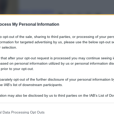
Paolo Del Debbio
29 Aprile 2022
–
Lettura: 4 minuti
ocess My Personal Information
to opt-out of the sale, sharing to third parties, or processing of your per
formation for targeted advertising by us, please use the below opt-out s
 selection.
 that after your opt-out request is processed you may continue seeing i
ased on personal information utilized by us or personal information dis
 prior to your opt-out.
rately opt-out of the further disclosure of your personal information by
he IAB’s list of downstream participants.
nti preferite
tion may also be disclosed by us to third parties on the IAB’s List of 
 that may further disclose it to other third parties.
 that this website/app uses one or more Google services and may gath
l Data Processing Opt Outs