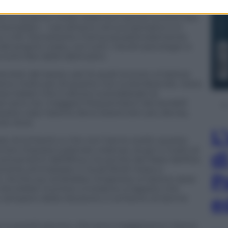
, la sua comunità. Tanto di cappello. Don
Benzi
ere in qualche modo redenta e quindi occorre fare
ntemplato – così almeno nel suo pensiero e in
cun ché. Nonostante il tema sia particolarmente
l proprio corpo, con tutti i risvolti psicologici e
orre fare delle distinzioni.
ioniste del sesso» per le quali occorre un’azione
meno molto più di quanto non si stia facendo. Ossia
si italiani che si dicono scandalizzati di
e sono tra i maggiori frequentatori dei bordelli
questo caso l’azione deve essere ben più decisa,
più dura.
L
tato di schiavitù e che non hanno scelto questa
loro imposta subendo violenze, stupri e ricatti di
d
provenienti dall’Africa, ma anche dai Paesi dell’Est,
vertà, ammassate in locali fetidi messi a
P
ini. Anche qui andrebbe intrapresa un’azione assai
i dovrebbe ricorrere a iniziative a tappeto che
e
 campano della riduzione in schiavitù di donne
e si prostituiscono, che sono maggiorenni, hanno