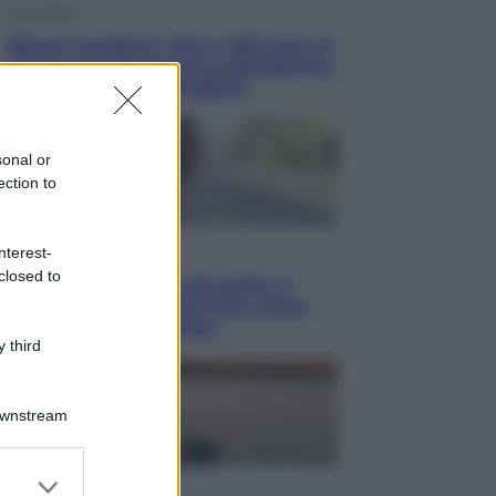
Economia
Bonus caregiver, fino a 400 euro al
mese: quando parte la piattaforma
INPS e chi può richiederlo
sonal or
ection to
Viaggi
nterest-
closed to
Giornata mondiale del gatto, è
boom di vacanze con loro: come
viaggiare senza stress
 third
Downstream
er and store
Lifestyle