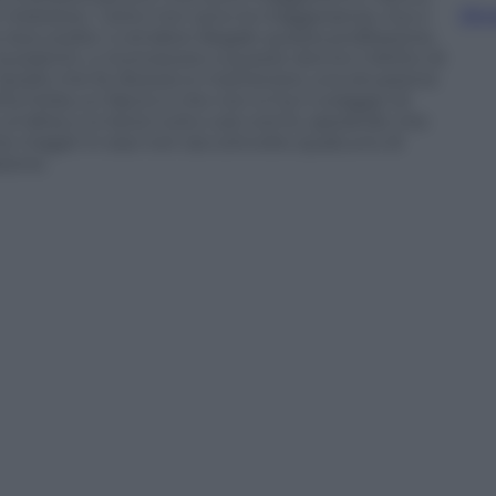
Sfog
e mestiere». Certo non sono la maggioranza, ma ci
e due scelte: o rendere illegale questa professione,
ratichi, o riconoscere a queste donne il diritto di
. Quello che fa ribrezzo è mantenere una situazione
tta l’erba un fascio e che non si ha il coraggio di
’altra; e si tiene tutto così com’è, sperando che
e magari in essi non sia coinvolto qualcuno di
zione.