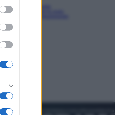
to grant or
ed purposes
Sea-Doo: dalla velocità
all’esplorazione, così le moto
d’acqua stanno rivoluzionando
l’outdoor