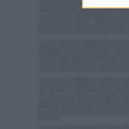
continua a farlo, dopo la sua scomparsa
riteneva che ogni prostituta possa ess
di tutto perché ciò avvenga e non è co
quello dei suoi seguaci – legalizzare al
delicato perché c’è di mezzo la vendita de
anche psicotici che ciò può generare, occ
Ci sono infatti due categorie di «profess
decisa, per cercare di eliminare il feno
le prostitute bambine (da notare: gli stes
un’eventuale riapertura delle case chius
minorili nell’Est del nostro mondo). In 
ben più capillare, ben più rigorosa, ben 
Ci sono poi le maggiorenni ridotte in s
professione, ma essendo schiave è stata 
ogni genere. Si tratta di persone, molte 
che vivono in condizioni di degrado e po
disposizione dai «protettori», gli aguzz
più ferma di quella effettuata finora e s
servissero da deterrente per coloro che
sfruttate.
C’è poi una terza categoria di donne ch