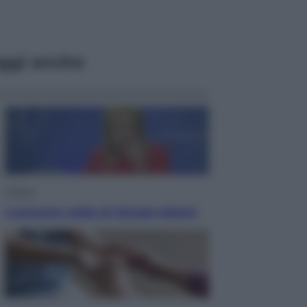
ggi anche
Politica
L’autunno caldo di Giorgia Meloni