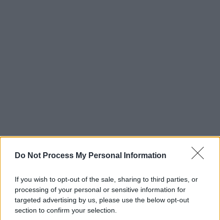
Do Not Process My Personal Information
If you wish to opt-out of the sale, sharing to third parties, or
processing of your personal or sensitive information for
targeted advertising by us, please use the below opt-out
section to confirm your selection.