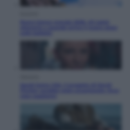
Economia
Nuovo bonus energia 2026, chi potrà
ottenerlo e quando arriva il nuovo aiuto
sulle bollette
Televisione
Squid Game USA, il progetto di David
Fincher sarebbe stato accantonato. Ecco
cosa sappiamo