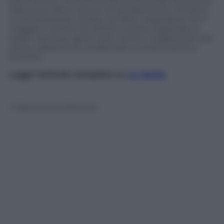
erano bevuti una ricerca del settimanale britannico
Nature
sui danni dovuti al cambiamento climatico.
Lo strombazzato studio, tra l’altro, segnalava che il
maggior numero di vittime si erano registrate in
Italia e dunque, apriti cielo, contro i negazionisti del
clima, colpevoli di condannare a morte vecchi e
bambini.
Leggi l’articolo completo su
La Verità
© Riproduzione Riservata