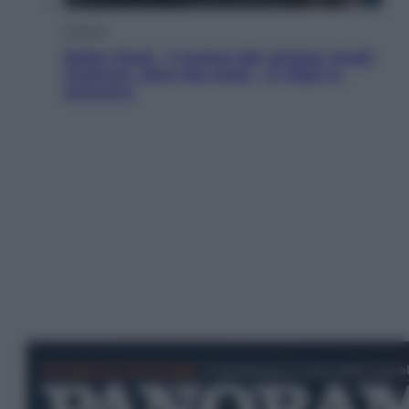
Cinema
Robin Hood – Il prezzo del sangue: Hugh
Jackman, altro che eroe! – Il video in
esclusiva