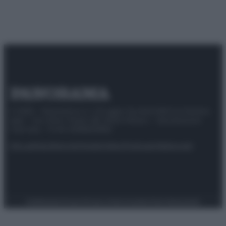
© 2025 – Panorama s.r.l. (Gruppo Società Editrice Italiana
spa) – Via Vittor Pisani 28, 20124 Milano – riproduzione
riservata – P.IVA 10518230965
Attualità
Lifestyle
Moda
Video
Podcast
Abbonati
Preferenze Privacy
Privacy Policy
Cookie Policy
Note legali