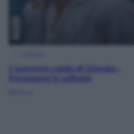
In Edicola
L’autunno caldo di Giorgia –
Panorama in edicola
Sfoglia ora