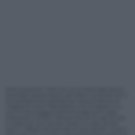
Avete presente i titoli con cui a metà luglio alcuni
quotidiani spaventarono gli italiani scrivendo che il
surriscaldamento globale era causa di decine di
migliaia di morti? Repubblica, che di regola ci va
con la mano leggera, parlò di strage per il caldo,
indicando in 61.000 i decessi dovuti ai colpi di sole.
In realtà, gli unici ad aver preso un colpo di sole
erano i colleghi del giornale di casa Agnelli, i quali si