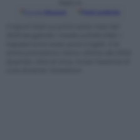
Seguici su
Google
Discover
Fonti preferite
Il report Istat sui primi sette mesi del
2023 sbugiarda i media sull’afa killer: i
trapassi sono scesi, pure a luglio. E le
stime prevedono meno vittime del 2022.
Quando, oltre al virus, incise l’assenza di
cure durante i lockdown