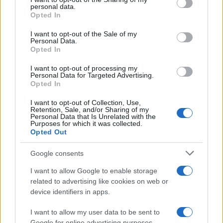
disclose it to other third parties.
personal data.
Opted In
Please note that this website/app uses one or more Google
services and may gather and store information including but
I want to opt-out of the Sale of my
Personal Data.
not limited to your visit or usage behaviour. You may click to
Opted In
grant or deny consent to Google and its third-party tags to
use your data for below specified purposes in below Google
I want to opt-out of processing my
consent section.
Personal Data for Targeted Advertising.
Opted In
I want to opt-out of Collection, Use,
Retention, Sale, and/or Sharing of my
Personal Data that Is Unrelated with the
Purposes for which it was collected.
Opted Out
Google consents
I want to allow Google to enable storage
related to advertising like cookies on web or
device identifiers in apps.
I want to allow my user data to be sent to
Google for online advertising purposes.