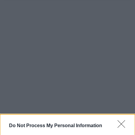
Do Not Process My Personal Information