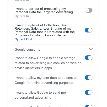
grant or deny consent to Google and its third-party tags to
use your data for below specified purposes in below Google
I want to opt-out of processing my
consent section.
Personal Data for Targeted Advertising.
Opted In
I want to opt-out of Collection, Use,
Retention, Sale, and/or Sharing of my
Personal Data that Is Unrelated with the
Purposes for which it was collected.
Opted Out
Google consents
I want to allow Google to enable storage
related to advertising like cookies on web or
device identifiers in apps.
I want to allow my user data to be sent to
Google for online advertising purposes.
I want to allow Google to send me
personalized advertising.