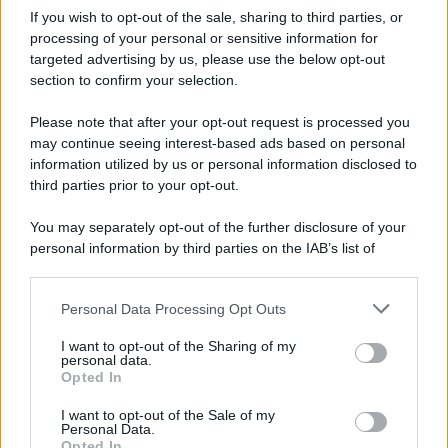
If you wish to opt-out of the sale, sharing to third parties, or
processing of your personal or sensitive information for
targeted advertising by us, please use the below opt-out
section to confirm your selection.
Please note that after your opt-out request is processed you
may continue seeing interest-based ads based on personal
information utilized by us or personal information disclosed to
third parties prior to your opt-out.
You may separately opt-out of the further disclosure of your
personal information by third parties on the IAB’s list of
downstream participants.
Personal Data Processing Opt Outs
This information may also be disclosed by us to third parties
on the IAB’s List of Downstream Participants that may further
I want to opt-out of the Sharing of my
disclose it to other third parties.
personal data.
Opted In
Please note that this website/app uses one or more Google
services and may gather and store information including but
I want to opt-out of the Sale of my
Personal Data.
not limited to your visit or usage behaviour. You may click to
Opted In